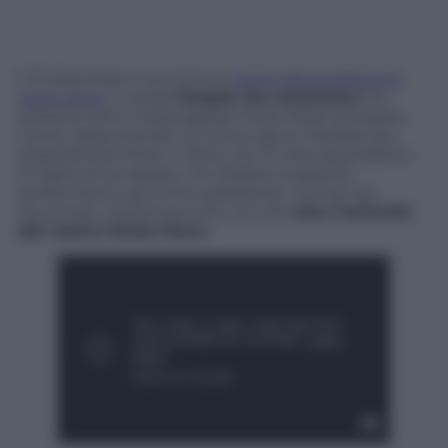
Il 31 dicembre si avvicina e
come già accaduto lo
scoro anno
il canale
People Are Awesome
(‘Le
persone sono meravigliose’) tiene fede al proprio
nome riassumendo un’unica clip le imprese più
straordinarie finite in Rete nei 12 mesi precedenti.
Si tratta di acrobazie che sfidano la gravità,
performance ginniche pazzesche, numeri da
stuntman, insomma tutto ciò che
alza l’asticella
del nostro limite fisico
.