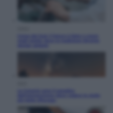
Cultura
Corea del Sud, il futuro è fatto a mano
negli atelier dove la tradizione diventa
design globale
Viaggi
Le Canarie sono il paradiso
dell’astroturismo: dove vedere le stelle
più belle d’Europa