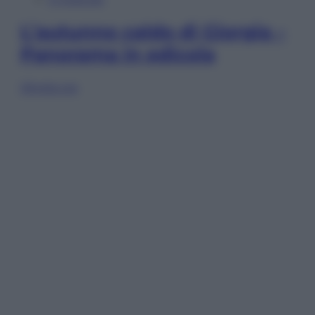
L’autunno caldo di Giorgia –
Panorama in edicola
Sfoglia ora