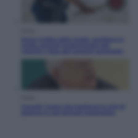
Politica
Nuovo Codice della strada, cambiano le
multe: sanzioni proporzionate alla
velocità e stop agli aumenti automatici
Politica
Cencelli, l’uomo che trasformò le crisi di
governo in una formula matematica