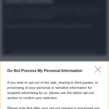
© 2025 – Panorama s.r.l. (Gruppo Società Editrice Italiana
spa) – Via Vittor Pisani 28, 20124 Milano – riproduzione
riservata – P.IVA 10518230965
Attualità
Lifestyle
Moda
Video
Podcast
Abbonati
Preferenze Privacy
Privacy Policy
Cookie Policy
Note legali
Do Not Process My Personal Information
If you wish to opt-out of the sale, sharing to third parties, or
processing of your personal or sensitive information for
targeted advertising by us, please use the below opt-out
section to confirm your selection.
Please note that after your opt-out request is processed you