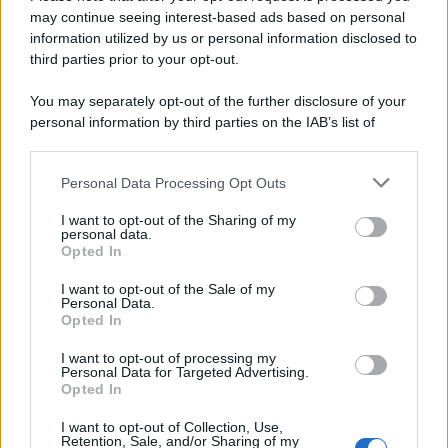
may continue seeing interest-based ads based on personal
information utilized by us or personal information disclosed to
third parties prior to your opt-out.
You may separately opt-out of the further disclosure of your
personal information by third parties on the IAB’s list of
downstream participants.
Personal Data Processing Opt Outs
This information may also be disclosed by us to third parties
on the IAB’s List of Downstream Participants that may further
I want to opt-out of the Sharing of my
disclose it to other third parties.
personal data.
Opted In
Please note that this website/app uses one or more Google
services and may gather and store information including but
I want to opt-out of the Sale of my
Personal Data.
not limited to your visit or usage behaviour. You may click to
Opted In
grant or deny consent to Google and its third-party tags to
use your data for below specified purposes in below Google
I want to opt-out of processing my
consent section.
Personal Data for Targeted Advertising.
Opted In
I want to opt-out of Collection, Use,
Retention, Sale, and/or Sharing of my