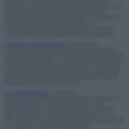
cadavere di un politico locale viene rinvenuto
presso un noto luogo di ritrovo per prostitute. Tutti
gli indizi sembrano confermare che l’autrice
dell’omicidio sia la ragazza svedese con la quale la
vittima avrebbe dovuto incontrarsi, ma il
commissario intuisce ben presto che si tratta di
una messinscena escogitata dal vero assassino.
Gli arancini di Montalbano
– (Mondadori)
Il racconto che presta il titolo a questa raccolta di
avventure brevi descrive la passione di Montalbano
per gli arancini siciliani. In nome di tale prelibatezza
il commissario ha rifiutato di passare il Capodanno
con la fidanzata Livia; tuttavia, prima di gustare gli
arancini preparati dalla cammarera Adelina, dovrà
risolvere un insolito caso di furto.
La vampa d’agosto
– (Sellerio)
Livia chiede a Montalbano di aiutarla a trovare una
sistemazione per una famiglia di suoi amici
genovesi giunti in Sicilia per passare le vacanze.
Ben presto però si scopre che la villetta in cui il
commissario li ha sistemati nasconde il cadavere di
una ragazza brutalmente assassinata.