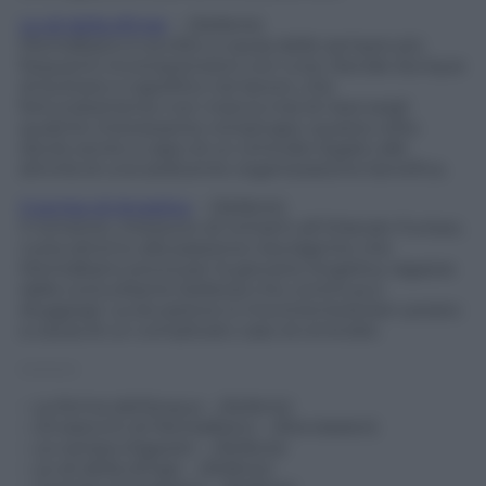
Le ali della sfinge
– (Sellerio)
Montalbano è avvilito a causa delle sempre più
frequenti incomprensioni con Livia. Decide dunque
di buttarsi a capofitto nel lavoro, che
fortunatamente non manca mai di riservargli
qualche interessante rompicapo: questa volta
dovrà venire a capo di un omicidio legato alle
attività di una sedicente organizzazione benefica.
Il sorriso di Angelica
– (Sellerio)
Il romanzo, intessuto di richiami all’
Orlando Furioso
,
ruota attorno alla passione travolgente che
Montalbano prova per la giovane Angelica, ragazza
dalla conturbante bellezza che continua a
sfuggirgli. La situazione si movimenterà ben presto
a causa di un complicato caso di omicidio.
———-
–
La forma dell’acqua – (Sellerio)
–
Gli arancini di Montalbano
– (Mondadori)
–
La vampa d’agosto – (Sellerio)
–
Le ali della sfinge – (Sellerio)