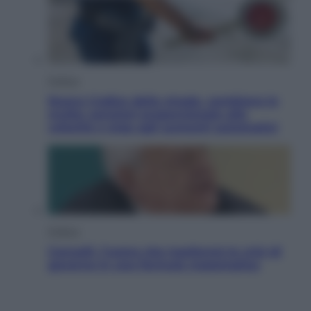
Politica
Nuovo Codice della strada, cambiano le
multe: sanzioni proporzionate alla
velocità e stop agli aumenti automatici
Politica
Cencelli, l’uomo che trasformò le crisi di
governo in una formula matematica