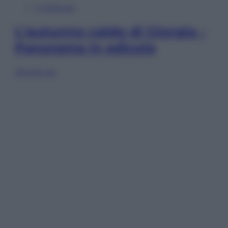
In Edicola
L’autunno caldo di Giorgia –
Panorama in edicola
Sfoglia ora