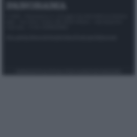
© 2025 – Panorama s.r.l. (Gruppo Società Editrice Italiana
spa) – Via Vittor Pisani 28, 20124 Milano – riproduzione
riservata – P.IVA 10518230965
Attualità
Lifestyle
Moda
Video
Podcast
Abbonati
Preferenze Privacy
Privacy Policy
Cookie Policy
Note legali