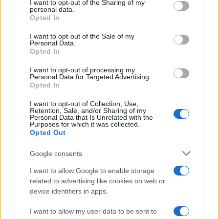
I want to opt-out of the Sharing of my
disclose it to other third parties.
personal data.
Opted In
Please note that this website/app uses one or more Google
services and may gather and store information including but
I want to opt-out of the Sale of my
Personal Data.
not limited to your visit or usage behaviour. You may click to
Opted In
grant or deny consent to Google and its third-party tags to
use your data for below specified purposes in below Google
I want to opt-out of processing my
consent section.
Personal Data for Targeted Advertising.
Opted In
I want to opt-out of Collection, Use,
Retention, Sale, and/or Sharing of my
Personal Data that Is Unrelated with the
Purposes for which it was collected.
Opted Out
Google consents
I want to allow Google to enable storage
related to advertising like cookies on web or
device identifiers in apps.
I want to allow my user data to be sent to