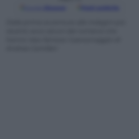
Google
Discover
Fonti preferite
Dalla prima avventura alle indagini più
recenti, ecco alcuni dei romanzi che
hanno reso famoso il personaggio di
Andrea Camilleri