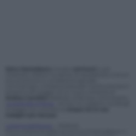
Salvo Montalbano
compie
vent’anni
e, per
celebrarlo, Sellerio ha deciso di ripubblicare tutte le
sue avventure in un’edizione speciale
commentata. L’iniziativa precede l’uscita, prevista il
prossimo 29 maggio, di un nuovo romanzo di
Andrea Camilleri
dedicato al famoso commissario,
La piramide di fango
. Anche noi vogliamo rendergli
omaggio con una lista di
cinque tra le sue
indagini più famose
.
La forma dell’acqua
– (Sellerio)
Prima indimenticabile avventura di Montalbano. Il