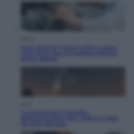
Cultura
Corea del Sud, il futuro è fatto a mano
negli atelier dove la tradizione diventa
design globale
Viaggi
Le Canarie sono il paradiso
dell’astroturismo: dove vedere le stelle
più belle d’Europa