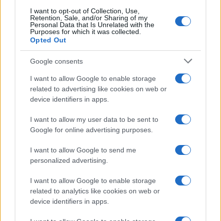
I want to opt-out of Collection, Use,
Retention, Sale, and/or Sharing of my
Personal Data that Is Unrelated with the
Purposes for which it was collected.
Opted Out
Google consents
I want to allow Google to enable storage
related to advertising like cookies on web or
device identifiers in apps.
I want to allow my user data to be sent to
Google for online advertising purposes.
I want to allow Google to send me
personalized advertising.
I want to allow Google to enable storage
related to analytics like cookies on web or
device identifiers in apps.