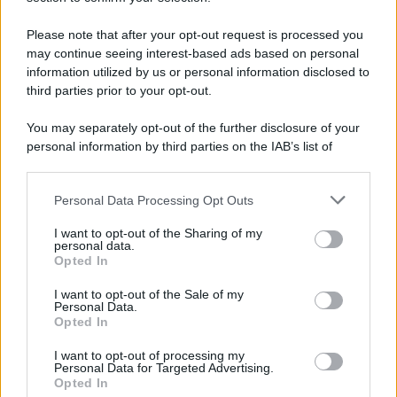
Please note that after your opt-out request is processed you
may continue seeing interest-based ads based on personal
information utilized by us or personal information disclosed to
third parties prior to your opt-out.
You may separately opt-out of the further disclosure of your
personal information by third parties on the IAB’s list of
downstream participants.
Personal Data Processing Opt Outs
This information may also be disclosed by us to third parties
on the IAB’s List of Downstream Participants that may further
I want to opt-out of the Sharing of my
disclose it to other third parties.
personal data.
Opted In
Please note that this website/app uses one or more Google
services and may gather and store information including but
I want to opt-out of the Sale of my
Personal Data.
not limited to your visit or usage behaviour. You may click to
Opted In
grant or deny consent to Google and its third-party tags to
use your data for below specified purposes in below Google
I want to opt-out of processing my
consent section.
Personal Data for Targeted Advertising.
Opted In