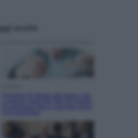
ggi anche
Economia
Pensione di agosto più bassa, non
è sempre colpa del 730: chi rischia
la trattenuta Inps e cosa fare entro
il 15 settembre