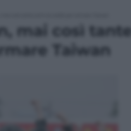
mai così tante armi (e soldi) per armare Taiwan
, mai così tante
 armare Taiwan