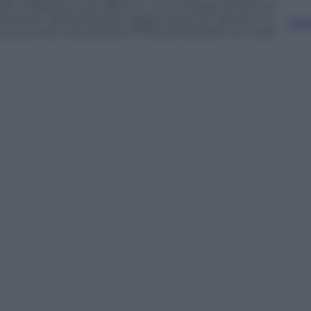
ari. Rapporto che afferma: “La consegna di articoli
timento della Difesa di raggiungere gli obiettivi di
Sfog
può portare alla perdita di fiducia dei partner negli