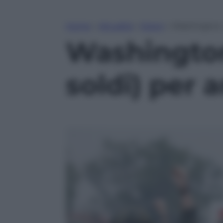
Home
»
Attualità
»
Esteri
»
Washington, 
Washington
soldi) per