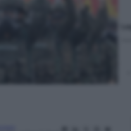
Le
cchetti