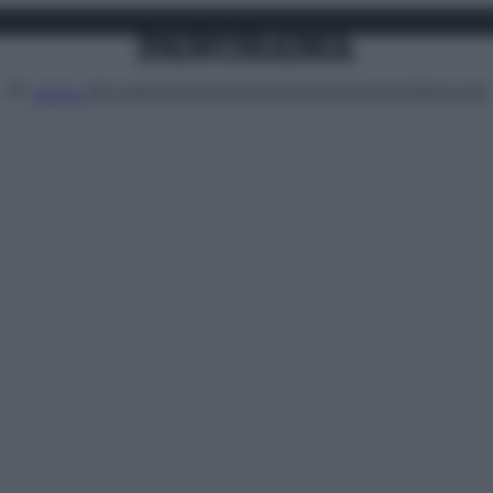
Attualità
Lifestyle
Moda
Video
Podcast
Abbonati
MENU