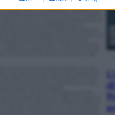
il fatto che le forze armate di Taipei riceveranno a
ruttori militari statunitensi, scorte di proiettili,
i corazzati, sistemi di difesa aerea e apparatimulti-
a protezione del territorio nel caso di un’invasione
inesi più onerose e complesse possibili, anche se
eriore di due ordini di grandezza senza
opia. Da parte americana, la diplomazia ripete da
tto di sostenere l’autodifesa di Taiwan secondo una
 da trattati bilaterali.Tanto che il portavoce
n a Washington ha dichiarato: “Taipei continuerà a
e a collaborare strettamente con gli Stati Uniti per
tà e la prosperità nello Stretto di Taiwan e nella
iwan non è però sempre stata semplice: lo scorso
L
 pacchetto sostenuto da membri del Dipartimento
o alla Difesa Lloyd Austin aveva sospeso l’invio di
d
coperto da finanziamento. I soldi arrivarono mesi
rdi di dollari per rifinanziare le
’Indo-Pacifico. Da allora, il Pentagono pianificò
P
dei quali è stata riservata per Taipei. Purtroppo, le
 aiuti arrivarono a Taiwan più tardi del previsto, con
e
po trascorso sulle banchine e con alcuni prodotti
sicurezza, per un danno che il successivo rapporto