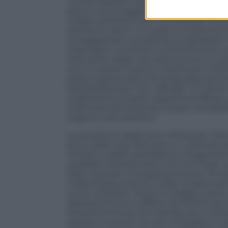
Tra dichiarazioni ed esercitazioni, resta 
breve corsi di aggiornamento tenuti da ist
ordigni perforanti per neutralizzare mezz
dominio e droni. Lo scopo è consentire l
scoraggiando e rendendo le operazioni c
respingere una forza numericamente sup
intervento degli Usa resta ancora un’ut
anni lo stesso mantra: mantenere il diri
politica governativa di lunga data sancita
dell’ambasciata “non ufficiale” di Taiwa
migliorare le proprie capacità di difesa 
sostenere attivamente la pace, la stabili
regione indo-pacifica”.
La questione degli aiuti militari per Ta
anno, dopo aver discusso un ulteriore
di Stato e della Casa Bianca, il Segretari
qualsiasi ulteriore aiuto che non fosse 
dopo quando il Congressoincluse 1,9 milia
missionistatunitensi inviate ai paesi dell
come utilizzare i fondi, la maggior parte 
spedizioni furono afflitte da ritardi e gli
diverse forniture ammalorate per il tem
scaduti e quindi non più utilizzabili in 