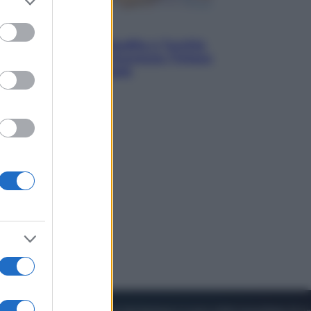
to grant or
ed purposes
Esteri
Pakistan, Arabia Saudita e Turchia
verso un patto di sicurezza: l’intesa
che preoccupa Israele