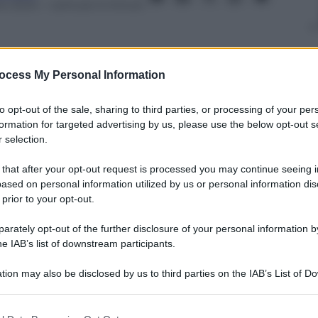
e 2024
– Lettura: 5 minuti
ocess My Personal Information
nti preferite
to opt-out of the sale, sharing to third parties, or processing of your per
formation for targeted advertising by us, please use the below opt-out s
uovi aiuti militari a Taiwan per un valore
 selection.
ando tensioni con la Cina
 that after your opt-out request is processed you may continue seeing i
ased on personal information utilized by us or personal information dis
 prior to your opt-out.
rately opt-out of the further disclosure of your personal information by
he IAB’s list of downstream participants.
tion may also be disclosed by us to third parties on the IAB’s List of 
 that may further disclose it to other third parties.
 that this website/app uses one or more Google services and may gath