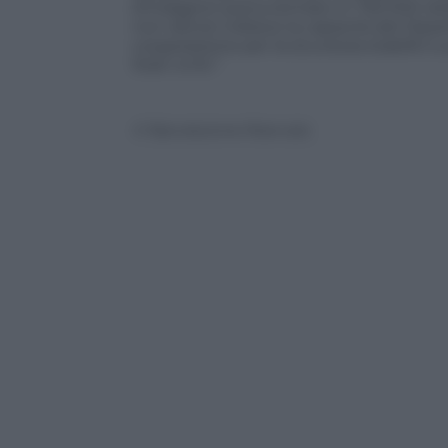
d’indagine aveva stimato in 730.000 doll
non idonei inibisce la capacità del Dipar
cooperazione per la sicurezza stabiliti e 
Stati Uniti.”
© Riproduzione Riservata