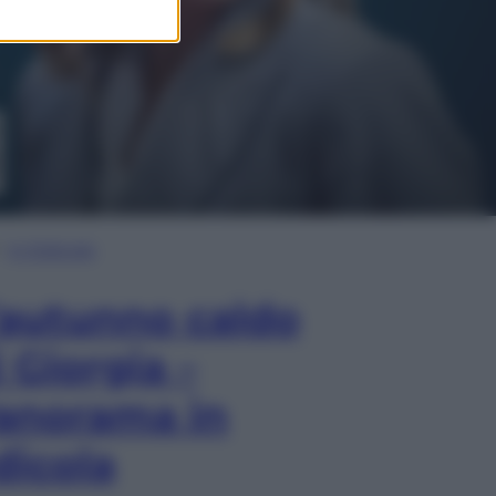
In Edicola
’autunno caldo
i Giorgia –
anorama in
dicola