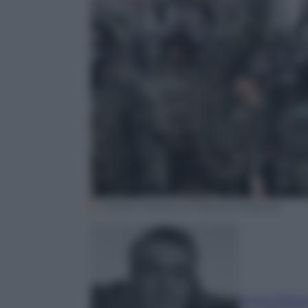
(Taiwan Ministry of National Defense)
Sergio Barlo