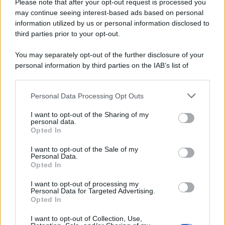
Please note that after your opt-out request is processed you
may continue seeing interest-based ads based on personal
information utilized by us or personal information disclosed to
third parties prior to your opt-out.
You may separately opt-out of the further disclosure of your
personal information by third parties on the IAB’s list of
downstream participants.
Personal Data Processing Opt Outs
This information may also be disclosed by us to third parties
on the IAB’s List of Downstream Participants that may further
I want to opt-out of the Sharing of my
disclose it to other third parties.
personal data.
Opted In
Please note that this website/app uses one or more Google
services and may gather and store information including but
I want to opt-out of the Sale of my
Personal Data.
not limited to your visit or usage behaviour. You may click to
Opted In
grant or deny consent to Google and its third-party tags to
use your data for below specified purposes in below Google
I want to opt-out of processing my
consent section.
Personal Data for Targeted Advertising.
Opted In
I want to opt-out of Collection, Use,