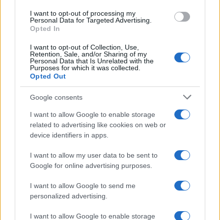
use your data for below specified purposes in below Google
I want to opt-out of processing my
consent section.
Personal Data for Targeted Advertising.
Opted In
I want to opt-out of Collection, Use,
Retention, Sale, and/or Sharing of my
Personal Data that Is Unrelated with the
Purposes for which it was collected.
Opted Out
Google consents
I want to allow Google to enable storage
related to advertising like cookies on web or
device identifiers in apps.
I want to allow my user data to be sent to
Google for online advertising purposes.
I want to allow Google to send me
personalized advertising.
I want to allow Google to enable storage