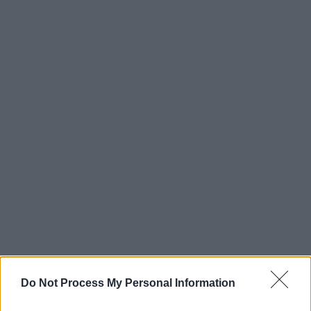
Do Not Process My Personal Information