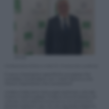
(Ansa)
l’Ambasciatore d’Italia in India S.E. Vincenzo de Luca
(Ansa)
Ci sono impressioni specifiche sul paese che
vorrebbe condividere con i nostri lettori e che
ritiene importante che conoscano?
«India e Italia sono due super potenze culturali.
Come il nostro paese, l’India è ricca di storia e di
cultura. Una nazione enorme in cui convivono
diverse tradizioni, per ciò che riguarda religione,