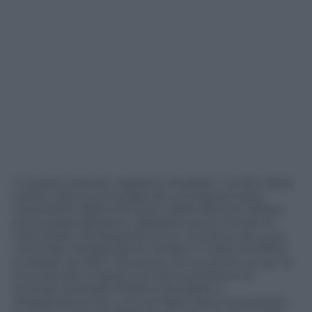
In questo articolo vogliamo ampliare i confini della
nostra rubrica coinvolgendo una figura molto
importante delle istituzioni diplomatiche italiane
ed europee all’estero. Abbiamo avuto l’onore di
intervistare l’Ambasciatore S.E. Vincenzo de Luca,
nominato Ambasciatore d’Italia in India nel 2019 e
in Nepal nel 2021, che porta con se anche un po’ di
Cina avendo ricoperto anche la posizione di
Console Generale d’Italia a Shanghai. L’
Ambasciatore De Luca nei Paesi dove ha prestato