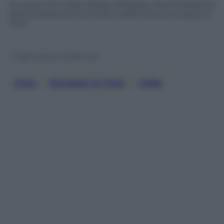
A cura di: Avv. Carlo Diego D’Andrea, Vice Presidente
della Camera di Commercio dell’Unione Europea in
Cina
© Riproduzione Riservata
Cina
, 
Europeo In Cina
, 
India