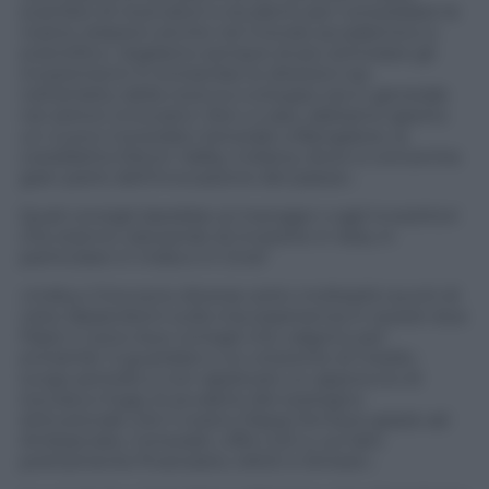
scambio di ricercatori e studenti per consolidare le
nostre relazioni anche nel mondo accademico e
scientifico. Vogliamo sempre di più stimolare gli
investimenti in entrambe le direzioni sia
nell’ambito della ricerca e sviluppo sia in generale
nei settori innovativi. Non a caso, abbiamo aperto
un nuovo Consolato Generale a Bangalore, la
cosiddetta Silicon Valley indiana, dove si concentra
gran parte dell’innovazione del paese».
Quali consigli darebbe ai manager o agli investitori
che stanno valutando di investire in Asia, in
particolare in India e in Cina?
«India e Cina sono diverse sotto molteplici punti di
vista. Basandomi sulla mia esperienza in questi due
Paesi ci sono due consigli che valgono per
entrambi: 1) guardare a un orizzonte di medio-
lungo periodo e non applicare un approccio di
toccata e fuga; 2) avvalersi del sostegno
istituzionale che il nostro Paese fornisce grazie ad
Ambasciate, Consolati, Uffici ICE e, sul lato
prettamente finanziario, SACE e Simest».