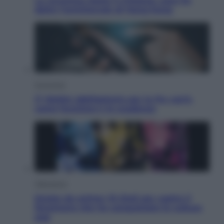
La Juventus batte il Chelsea: cosa ha
detto l’amichevole di Hong Kong
Economia
IT Wallet obbligatorio per la Pa: cos’è,
come funziona e le scadenze
Televisione
Estate da anime: 10 titoli per capire il
fenomeno che ha conquistato la cultura
pop