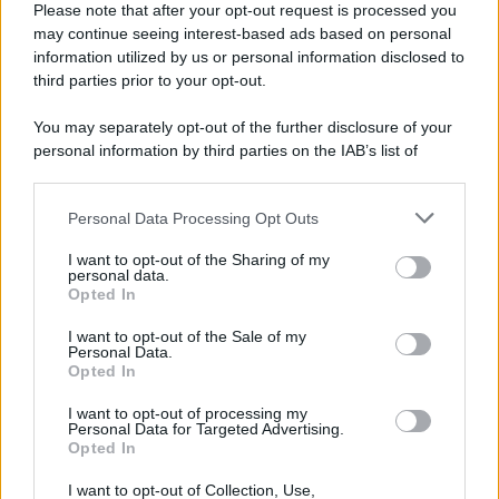
Please note that after your opt-out request is processed you
may continue seeing interest-based ads based on personal
information utilized by us or personal information disclosed to
third parties prior to your opt-out.
You may separately opt-out of the further disclosure of your
personal information by third parties on the IAB’s list of
downstream participants.
Personal Data Processing Opt Outs
This information may also be disclosed by us to third parties
on the IAB’s List of Downstream Participants that may further
I want to opt-out of the Sharing of my
disclose it to other third parties.
personal data.
Opted In
Please note that this website/app uses one or more Google
services and may gather and store information including but
I want to opt-out of the Sale of my
Personal Data.
not limited to your visit or usage behaviour. You may click to
Opted In
grant or deny consent to Google and its third-party tags to
use your data for below specified purposes in below Google
I want to opt-out of processing my
consent section.
Personal Data for Targeted Advertising.
Opted In
I want to opt-out of Collection, Use,