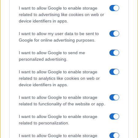
I want to allow Google to enable storage
related to advertising like cookies on web or
device identifiers in apps.
I want to allow my user data to be sent to
Google for online advertising purposes.
I want to allow Google to send me
personalized advertising.
I want to allow Google to enable storage
related to analytics like cookies on web or
device identifiers in apps.
I want to allow Google to enable storage
related to functionality of the website or app.
I want to allow Google to enable storage
related to personalization.
I want to allow Google to enable storage