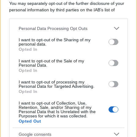
You may separately opt-out of the further disclosure of your
personal information by third parties on the IAB’s list of
downstream participants.
Personal Data Processing Opt Outs
This information may also be disclosed by us to third parties
on the IAB’s List of Downstream Participants that may further
I want to opt-out of the Sharing of my
disclose it to other third parties.
personal data.
Opted In
Please note that this website/app uses one or more Google
services and may gather and store information including but
I want to opt-out of the Sale of my
Personal Data.
not limited to your visit or usage behaviour. You may click to
Opted In
grant or deny consent to Google and its third-party tags to
use your data for below specified purposes in below Google
I want to opt-out of processing my
consent section.
Personal Data for Targeted Advertising.
Opted In
I want to opt-out of Collection, Use,
Retention, Sale, and/or Sharing of my
Personal Data that Is Unrelated with the
Purposes for which it was collected.
Opted Out
Google consents