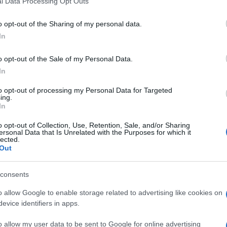
l Data Processing Opt Outs
including but not limited to your visit or usage behaviour. You may click 
 to Google and its third-party tags to use your data for below specifi
o opt-out of the Sharing of my personal data.
ogle consent section.
In
o opt-out of the Sale of my Personal Data.
In
to opt-out of processing my Personal Data for Targeted
ing.
In
ia seri rivali nella competizione per la
nomination
o opt-out of Collection, Use, Retention, Sale, and/or Sharing
o la media sondaggistica di
Real Clear Politics
, l’ex
ersonal Data that Is Unrelated with the Purposes for which it
vanzando gli avversari di oltre 39 punti.
lected.
rsi tuttavia acceso un aspro scontro per il secondo
Out
o da
Ron DeSantis
, negli ultimi mesi il governatore
 crollo, passando dal 22,4% di giugno al 14,3% di
consents
 è tuttavia sempre più insidiato dal businessman
 pochissimi ad emergere chiaramente durante il
o allow Google to enable storage related to advertising like cookies on
evice identifiers in apps.
ativo quanto riportato da
Politico
il 3 settembre. “Il
 DeSantis
ha detto in privato ai donatori che
o allow my user data to be sent to Google for online advertising