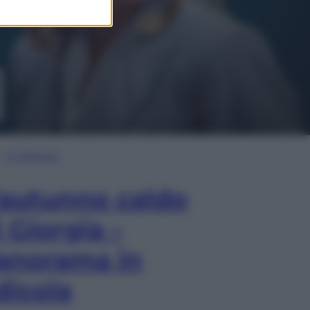
In Edicola
’autunno caldo
i Giorgia –
anorama in
dicola