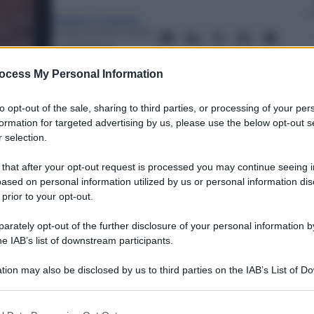
Stefano Graziosi
5 Settembre 2023
– Lettura: 4
minuti
ocess My Personal Information
to opt-out of the sale, sharing to third parties, or processing of your per
formation for targeted advertising by us, please use the below opt-out s
 selection.
 that after your opt-out request is processed you may continue seeing i
ased on personal information utilized by us or personal information dis
nti preferite
 prior to your opt-out.
do posto tra i candidati repubblicani
rately opt-out of the further disclosure of your personal information by
he IAB’s list of downstream participants.
tion may also be disclosed by us to third parties on the IAB’s List of 
 that may further disclose it to other third parties.
 that this website/app uses one or more Google services and may gath