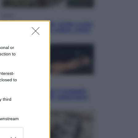
Viaggi
In Vietnam, con stile. Guida a tutto
il meglio che c’è da vedere, vivere
(e gustare)
sonal or
ection to
nterest-
closed to
Sport
Pellacani fa la storia: 5 medaglie
d’oro “Adesso voglio raggiungere
 third
le cinesi”
Downstream
er and store