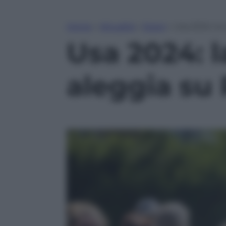
Home
»
Attualità
»
Esteri
»
Usa 2024: la
Usa 2024: l
aleggia s