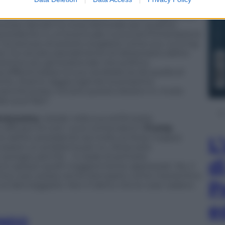
are a due possibili obiettivi. O far convogliare su
ovesse lasciare la corsa elettorale per qualche
icepresidente in un’eventuale nuova amministrazione
ha escluso di poterlo scegliere come suo
running
an ha cercato parzialmente di distanziarsi dall’ex
tione più generazionale che politica.
 differenziasse la sua candidatura da quella di
esche. Stiamo raggiungendo la prossima
 perché posso vincere queste elezioni in modo
to può fare”.
maswamy
risiede nella sua artificiosità.
ficace di tutti i suoi contendenti (
Trump
ne dell’ex presidente sia molto (e forse troppo)
L
 essere un problema per lui. Attaccarlo
n autogol, perché – in sede di primarie
d
sono spesso quelli maggiormente apprezzati. No, il
ima o poi, possa venire percepito come inautentico
P
 col danneggiarlo. Non è detto che le cose vadano
e
ONDO