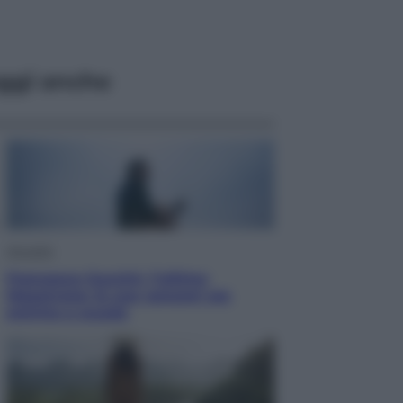
ggi anche
Attualità
Francesco Guccini, l’ultimo
Maestrone: le sue canzoni ora
entrino a scuola