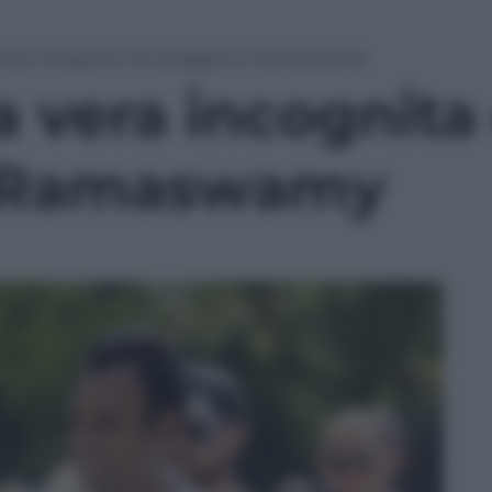
 vera incognita che aleggia su Ramaswamy
a vera incognita
u Ramaswamy