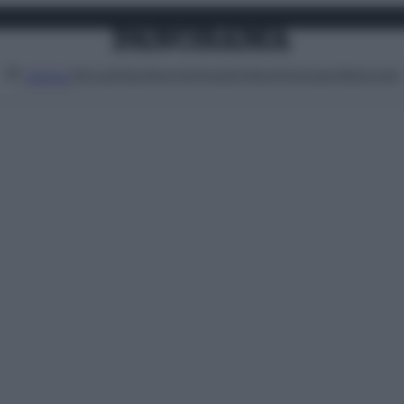
Attualità
Lifestyle
Moda
Video
Podcast
Abbonati
MENU