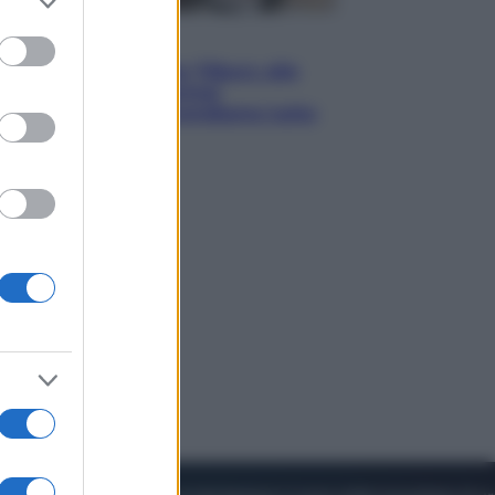
to grant or
ed purposes
Lifestyle
Dal blush Charlotte Tilbury alle
tote bag: perché ormai
collezioniamo e rivendiamo tutto