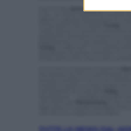
A prima vista,
Ramaswamy
sembra punt
di sé i voti dell’ex presidente, qualora d
ragione; o aspirare alla posizione di v
Trump (d’altronde lo stesso
Trump
non 
mate
). Eppure, di recente, il businessm
presidente, facendone tuttavia una ques
Rispondendo a chi gli chiedeva che cosa
Trump
, ha affermato: “Ho le gambe fr
generazione di giovani americani. Ecco
schiacciante come nessun altro candida
Al momento, la grande incognita di
Ra
Nonostante sia comunicativamente più ef
escluso), il dubbio è che la sua imitazio
studiata. E questo, a lungo andare, può
sull’inesperienza, come fa la
Haley
, è u
repubblicane – i candidati antipolitici 
vero rischio per
Ramaswamy
è che, pr
dagli elettori. E questo potrebbe finire
così. Ma non è neppure escludibile.
TUTTE LE NEWS DAL M