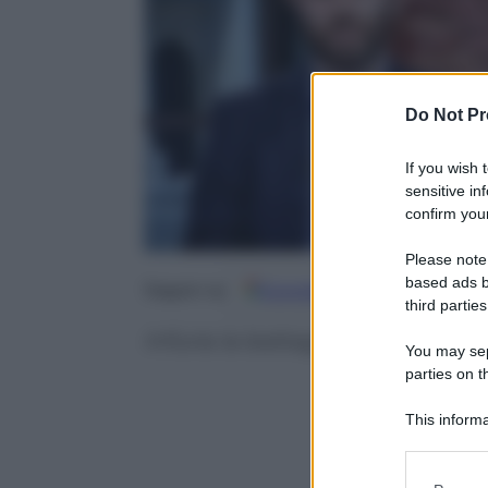
Do Not Pr
If you wish 
sensitive in
confirm your
Please note
based ads b
Google
Discover
Fo
Seguici su
third parties
Infuria la battaglia per il secon
You may sepa
parties on t
This informa
Participants
Please note