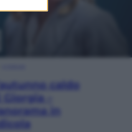
In Edicola
’autunno caldo
i Giorgia –
anorama in
dicola