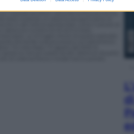
arcere di Biella dove 23 agenti della polizia
accusa di tortura di Stato. Quello che si consumava
a un “metodo punitivo“, secondo la Procura che ha
 del 2022 rivelando un sistema raccapricciante di
anche in altri istituti penitenziari, come il carcere di
 un detenuto tunisino di 40 anni è stato
nitenziario. Le immagini shock di questo episodio
evando domande sulla sicurezza e sul trattamento
iane. Tre mesi dopo, l’11 agosto del 2023, le
ipreso le torture subite da altri detenuti da parte
 atti di violenza fisica e morale hanno portato
L
d
P
e