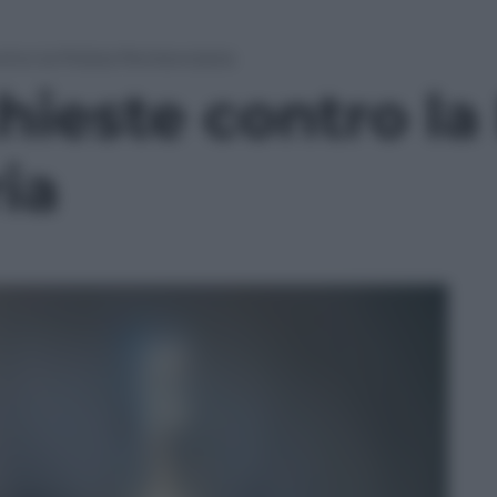
ntro la Polizia Penitenziaria
hieste contro la 
ia