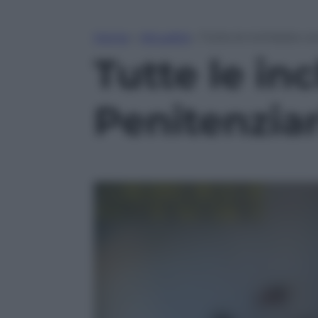
Home
»
Attualità
»
Tutte le inchieste co
Tutte le inc
Penitenziar