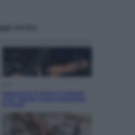
ggi anche
Sport
Pellacani fa la storia: 5 medaglie
d’oro “Adesso voglio raggiungere
le cinesi”