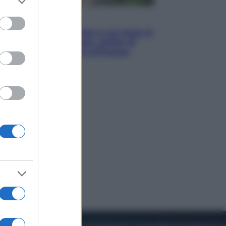
to grant or
ed purposes
Viaggi
La Thailandia segreta è sul mare: 8
luoghi tra delfini rosa, grotte di
smeraldo e villaggi sull’acqua