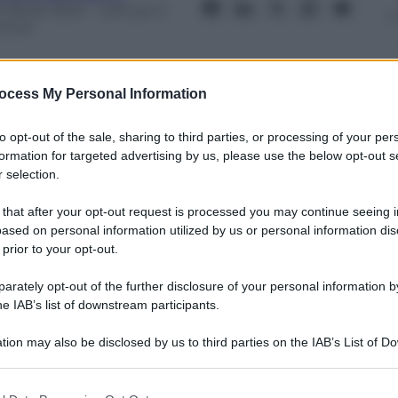
 Aprile 2024
– Lettura: 3
inuti
ocess My Personal Information
to opt-out of the sale, sharing to third parties, or processing of your per
nti preferite
formation for targeted advertising by us, please use the below opt-out s
 selection.
 che sarebbero avvenuti al Beccaria di
 that after your opt-out request is processed you may continue seeing i
ulla divisa degli agenti che lavorano
ased on personal information utilized by us or personal information dis
e contro i detenuti: Cronaca di un sistema
 prior to your opt-out.
rately opt-out of the further disclosure of your personal information by
he IAB’s list of downstream participants.
tion may also be disclosed by us to third parties on the IAB’s List of 
 that may further disclose it to other third parties.
 that this website/app uses one or more Google services and may gath