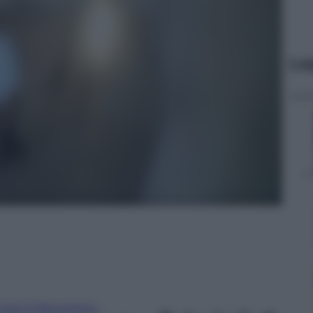
Le
inda Di Benedetto