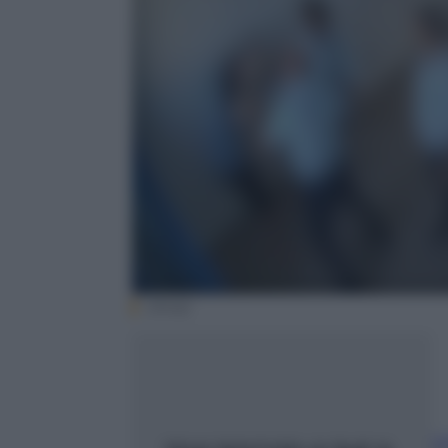
(Ansa)
L