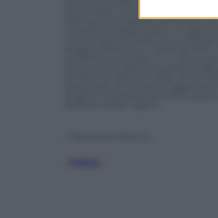
Detenuti picchiati e umiliati anche nel c
penitenziaria, sono stati sospesi con l’
nella casa circondariale piemontese er
condotto le indagini partite il 3 agosto
“torture”.Episodi simili si sono verificati 
Reggio Emilia dove il 3 aprile del 2023,
brutalmente picchiato in un istituto pe
hanno scosso l’opinione pubblica, soll
dei detenuti all’interno delle carceri ital
telecamere nel carcere di Foggia hanno r
di agenti di polizia penitenziaria. Questi
all’arresto di dieci agenti.
© Riproduzione Riservata
Polizia