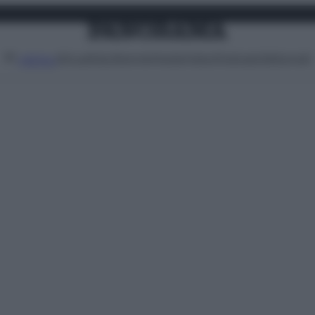
Attualità
Lifestyle
Moda
Video
Podcast
Abbonati
MENU