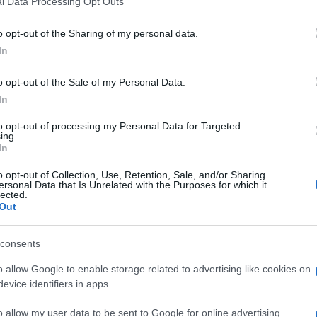
l Data Processing Opt Outs
including but not limited to your visit or usage behaviour. You may click 
 to Google and its third-party tags to use your data for below specifi
o opt-out of the Sharing of my personal data.
ogle consent section.
In
o opt-out of the Sale of my Personal Data.
In
to opt-out of processing my Personal Data for Targeted
ing.
In
osso da una serie di indagini che hanno portato alla
ti da parte degli agenti di polizia penitenziaria.
o opt-out of Collection, Use, Retention, Sale, and/or Sharing
ersonal Data that Is Unrelated with the Purposes for which it
vvenuti all’interno del carcere minorile Beccaria di
lected.
Out
iaria (di cui 12 ancora in servizio presso la
a all’alba. Tra i reati contestati dalla Procura della
 almeno al 2022 e che includono condotte reiterate
consents
Gli agenti devono rispondere, a vario titolo, di
he mediante omissione, aggravati dalla minorata
o allow Google to enable storage related to advertising like cookies on
l reato di tortura, concorso nel reato di lesioni in
evice identifiers in apps.
 sessuale ad opera di un agente nei confronti di un
o allow my user data to be sent to Google for online advertising
nitenziario italiano viene messo sotto i riflettori