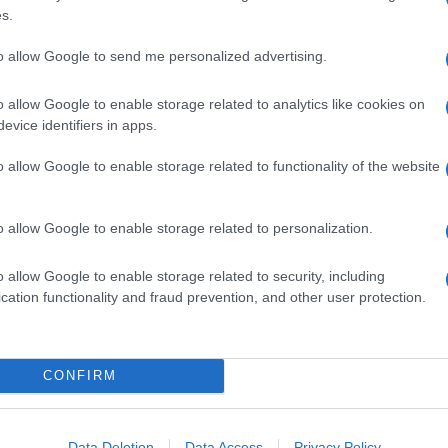
s.
ntegro di 1.823 persone cacciate nelle
e dicembre la procura di Ankara ha accertato che
to allow Google to send me personalized advertising.
stata scaricata “senza il loro consenso”
ByLock
, la
ta dai “gulenisti” per scambiarsi informazioni
o allow Google to enable storage related to analytics like cookies on
evice identifiers in apps.
o allow Google to enable storage related to functionality of the website
o allow Google to enable storage related to personalization.
o allow Google to enable storage related to security, including
cation functionality and fraud prevention, and other user protection.
CONFIRM
Data Deletion
Data Access
Privacy Policy