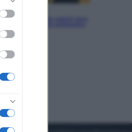
to grant or
ed purposes
Viaggi
Eclissi totale e stelle cadenti: dove
ammirare il cielo più spettacolare
dell’estate