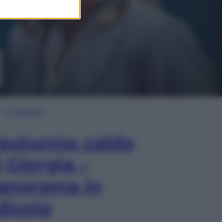
In Edicola
’autunno caldo
i Giorgia –
anorama in
dicola