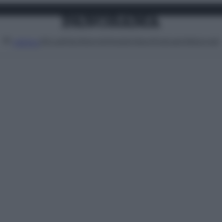
Attualità
Lifestyle
Moda
Video
Podcast
Abbonati
MENU