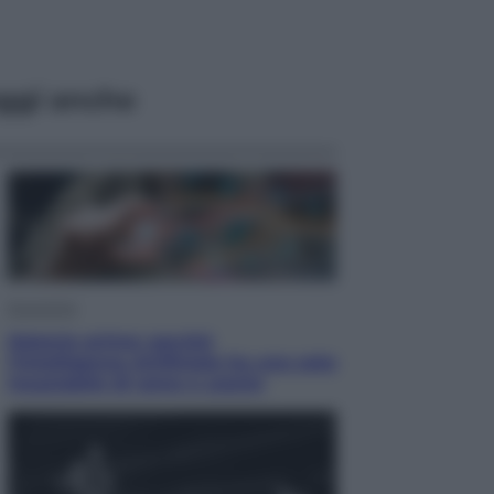
ggi anche
Economia
Materie prime: perché
l’Intelligenza Artificiale ha una sete
insaziabile di rame e uranio