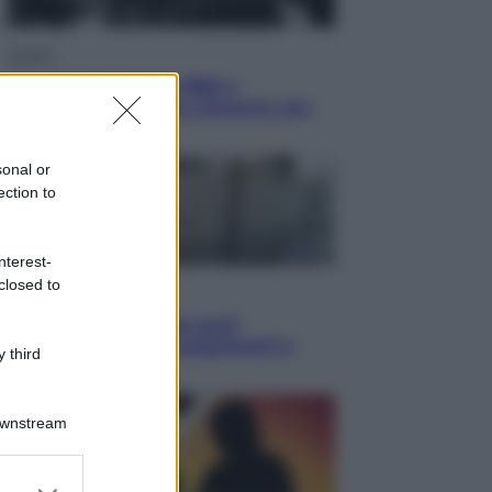
Musica
Queen: il 9 agosto 1986 a
Knebworth l’ultimo concerto con
Freddie Mercury
sonal or
ection to
nterest-
closed to
Economia
Cassetto fiscale: ora puoi
controllare avvisi, pagamenti e
 third
pratiche online
Downstream
er and store