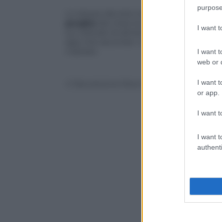
purpose
Lo stesso decreto stabilisce inoltre il
rei
purghe
dei mesi scorsi, dopo che a fin
I want 
sui cellulari di almeno 11.480 utenti era 
app che secondo i magistrati veniva usa
criptate.
I want t
web or d
I want t
© Riproduzione Riservata
or app.
I want t
I want t
authenti