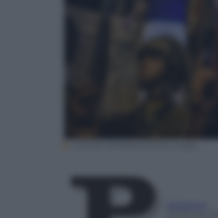
GURCAN OZTURK/AFP/Getty Images
Redazione
15 Gennaio 2