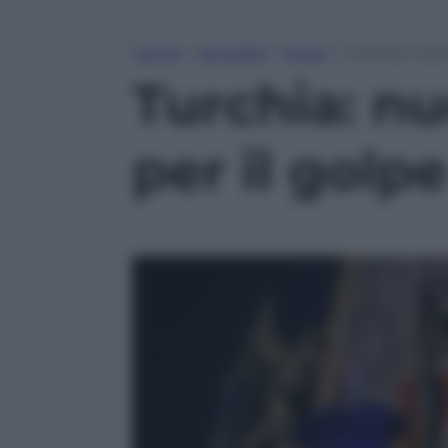
Home
»
Attualità
»
Esteri
»
Turchia: nuov
Turchia: nu
per il golp