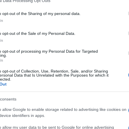
l Data Processing Opt Outs
including but not limited to your visit or usage behaviour. You may click 
 to Google and its third-party tags to use your data for below specifi
o opt-out of the Sharing of my personal data.
ogle consent section.
In
o opt-out of the Sale of my Personal Data.
 sospetti
legami con la presunta rete golpista di
e prolunga
lo stato d’emergenza post-Golpe
di altri
In
licenziamento di 262 dipendenti statali
, tra cui
della marina.
to opt-out of processing my Personal Data for Targeted
ing.
In
i
o opt-out of Collection, Use, Retention, Sale, and/or Sharing
ersonal Data that Is Unrelated with the Purposes for which it
lected.
Out
e
nell’ultima settimana con accuse di terrorismo. Lo
a maggior parte (721) sono accusate di collegamenti
sono state arrestate in
operazioni contro il Pkk
. Dal
consents
mila persone sono state arrestate.
o allow Google to enable storage related to advertising like cookies on
evice identifiers in apps.
ro-front
o allow my user data to be sent to Google for online advertising