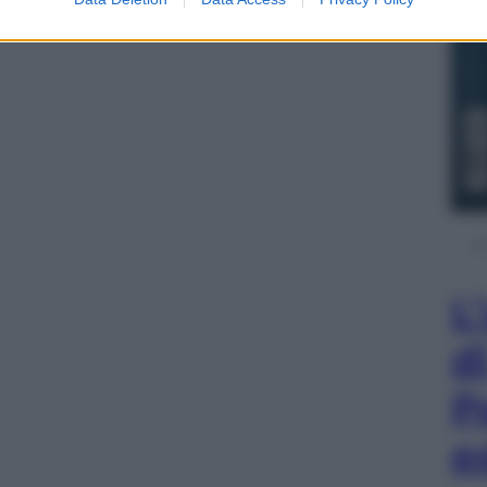
L
d
P
e