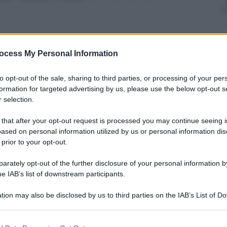
ocess My Personal Information
nti preferite
to opt-out of the sale, sharing to third parties, or processing of your per
rolunga di altri mesi lo stato
formation for targeted advertising by us, please use the below opt-out s
colpo di Stato
 selection.
 that after your opt-out request is processed you may continue seeing i
ased on personal information utilized by us or personal information dis
 prior to your opt-out.
rately opt-out of the further disclosure of your personal information by
he IAB’s list of downstream participants.
tion may also be disclosed by us to third parties on the IAB’s List of 
 that may further disclose it to other third parties.
 that this website/app uses one or more Google services and may gath