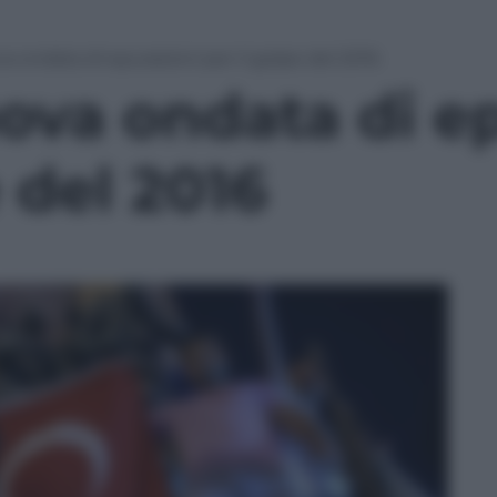
a ondata di epurazioni per il golpe del 2016
ova ondata di e
e del 2016