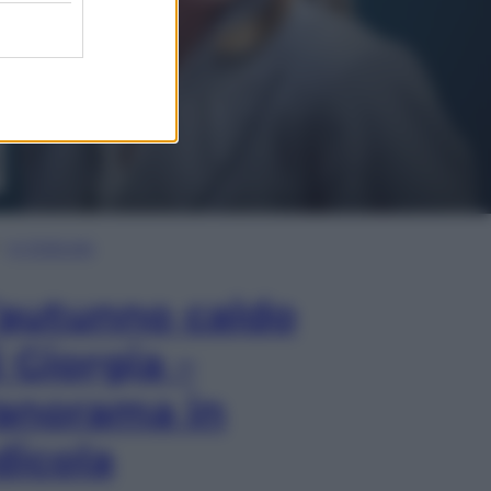
In Edicola
’autunno caldo
i Giorgia –
anorama in
dicola