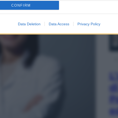
CONFIRM
Data Deletion
Data Access
Privacy Policy
L
d
P
e