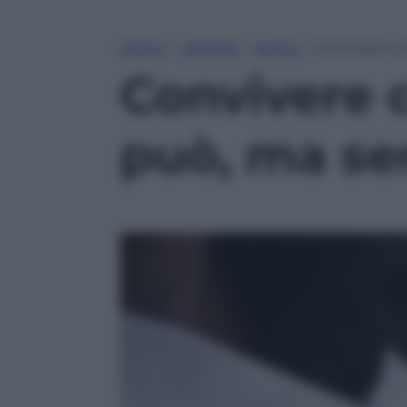
Home
»
Lifestyle
»
Salute
»
Convivere co
Convivere 
può, ma se