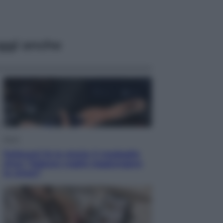
ggi anche
Sport
Pellacani fa la storia: 5 medaglie
d’oro “Adesso voglio raggiungere
le cinesi”