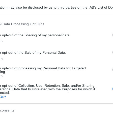
tion may also be disclosed by us to third parties on the IAB’s List of 
 that may further disclose it to other third parties.
 that this website/app uses one or more Google services and may gath
l Data Processing Opt Outs
including but not limited to your visit or usage behaviour. You may click 
 to Google and its third-party tags to use your data for below specifi
o opt-out of the Sharing of my personal data.
ogle consent section.
In
o opt-out of the Sale of my Personal Data.
In
to opt-out of processing my Personal Data for Targeted
ing.
In
onale, diretto ed esaustivo delle domande e dei
o opt-out of Collection, Use, Retention, Sale, and/or Sharing
e mammario? E aiutare chi le circonda a prendersi
ersonal Data that Is Unrelated with the Purposes for which it
 li attende? E’ l’obiettivo di
‘Let’s talk about
lected.
lle pazienti e ai loro familiari organizzato da IEO
Out
sità degli Studi di Milano. Una giornata di
 gratuita – che si terrà a Milano il 16 ottobre nel
consents
one del tumore al seno. Un evento organizzato