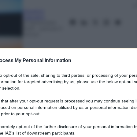
Giovanni
Capuano
27 Settembre
2023
– Lettura: 3
minuti
ocess My Personal Information
to opt-out of the sale, sharing to third parties, or processing of your per
formation for targeted advertising by us, please use the below opt-out s
 selection.
nti preferite
 that after your opt-out request is processed you may continue seeing i
 Studi di Milano, nel mese della
ased on personal information utilized by us or personal information dis
 prior to your opt-out.
o, aiuta a fare chiarezza per pazienti a
tare la malattia
rately opt-out of the further disclosure of your personal information by
he IAB’s list of downstream participants.