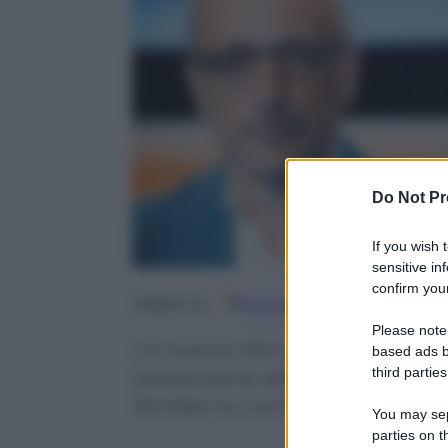
Do Not Pr
If you wish 
sensitive in
confirm your
Google
Discover
Fo
Seguici su
Please note
Un evento IEO e Università degli
based ads b
third parties
prevenzione del tumore mammari
familiari su come si deve affron
You may sepa
parties on t