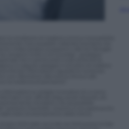
Sfog
 la condizione di malattia cronica e la possibilità
tenendo il più possibile inalterata la propria vita
ento mirato proprio ai pazienti e alle loro famiglie
che vengono rivolti a noi oncologi – prosegue
azionale che in primis avrà il ruolo di fornire la
igna e in seguito spiegare il concetto di malattia
nno fornite informazioni riguardo le novità più
i, con riferimento alla ricerca clinica e alla
a e la medicina di precisione”.
informazioni su terapie innovative di cui sono
ormativi non ufficiali: blog, social network, siti
ecentemente introdotti e se sia possibile
le” sostiene Criscitiello. L’evento si occuperà anche
allo stato di avanzamento della ricerca.
ottobre 2023 dalle ore 9 alle ore 16,15 presso la Sala