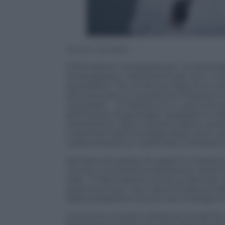
Carmen Criscitiello
Informazioni, necessarie per comprendere
di proseguire i trattamenti per anni, man
quotidiana: “Da ciò deriva l’idea di un ev
ed incentrato sui quesiti più frequenti 
Criscitiello -. Si tratterà di un corso educ
definizione di patologia neoplastica mal
metastatica. Oltre a quanto detto, verra
importanti dell’oncologia degli ultimi ann
caratterizzazione molecolare, la biobanc
Sempre più spesso le pazienti chiedono 
venute a conoscenza attraverso canali inf
web. “L’informazione anche su farmaci r
prescriverli per i loro casi è fondamenta
delle prospettive future che emergono d
L’incontro si terrà in presenza lunedì 16 