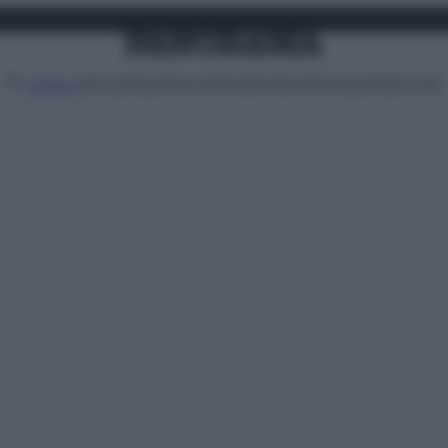
Attualità
Lifestyle
Moda
Video
Podcast
Abbonati
MENU