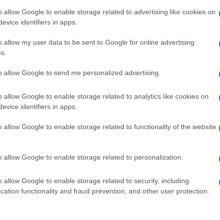
edico con incarico ad alta specializzazione presso
o allow Google to enable storage related to advertising like cookies on
MO per il tumore mammario. Sarà prevista la
evice identifiers in apps.
donne che vivono fuori Milano e Lombardia.
frequente nella popolazione femminile nei Paesi
o allow my user data to be sent to Google for online advertising
ici e terapeutici, la sopravvivenza complessiva a 5
s.
e viventi in Italia dopo una diagnosi di tumore della
a malattia a stadio precoce i rischi di recidiva
to allow Google to send me personalized advertising.
aumentata anche per l’introduzione, per pazienti ad
dottoressa Criscitiello -. Nella malattia avanzata
o allow Google to enable storage related to analytics like cookies on
ntate le pazienti che convivono con il tumore e
ssere considerate guarite, ma che continuano i
evice identifiers in apps.
o allow Google to enable storage related to functionality of the website
, paure e incertezze. Per questo è importante
oprio tumore, l’istotipo della malattia con le sue
opzioni terapeutiche che ne derivano
o allow Google to enable storage related to personalization.
o allow Google to enable storage related to security, including
cation functionality and fraud prevention, and other user protection.