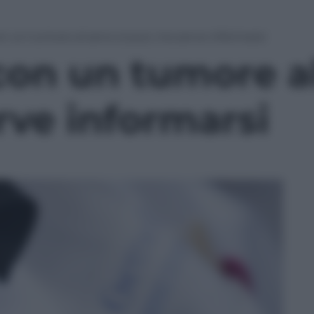
n un tumore al seno si può, ma serve informarsi
con un tumore al
rve informarsi