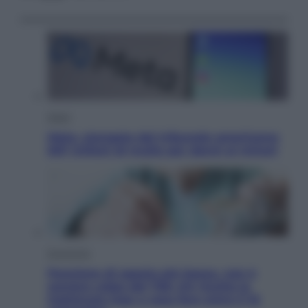
Esteri
Meta, stangata dal tribunale americano:
567 milioni di multa per danni ai minori
Economia
Pensione di agosto più bassa, non è
sempre colpa del 730: chi rischia la
trattenuta Inps e cosa fare entro il 15