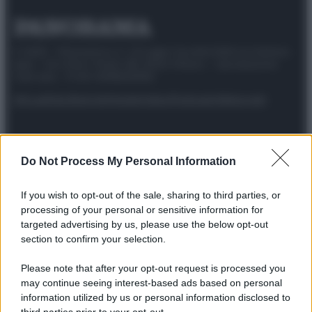
© 2025 – Panorama s.r.l. (Gruppo Società Editrice Italiana
spa) – Via Vittor Pisani 28, 20124 Milano – riproduzione
riservata – P.IVA 10518230965
Attualità
Lifestyle
Moda
Video
Podcast
Abbonati
Do Not Process My Personal Information
Preferenze Privacy
Privacy Policy
Cookie Policy
Note legali
If you wish to opt-out of the sale, sharing to third parties, or
processing of your personal or sensitive information for
targeted advertising by us, please use the below opt-out
section to confirm your selection.
Please note that after your opt-out request is processed you
may continue seeing interest-based ads based on personal
information utilized by us or personal information disclosed to