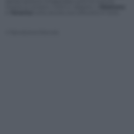
salvare persone intrappollate sotto le macerie.
Intanto si contano i morti e i dispersi. L’
Oklahoma
e l
‘America
tutta, ancora una volta sono in lutto.
© Riproduzione Riservata