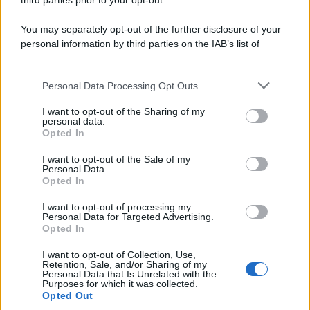
third parties prior to your opt-out.
You may separately opt-out of the further disclosure of your
personal information by third parties on the IAB’s list of
downstream participants.
Personal Data Processing Opt Outs
This information may also be disclosed by us to third parties
on the IAB’s List of Downstream Participants that may further
I want to opt-out of the Sharing of my
disclose it to other third parties.
personal data.
Opted In
Please note that this website/app uses one or more Google
services and may gather and store information including but
I want to opt-out of the Sale of my
Personal Data.
not limited to your visit or usage behaviour. You may click to
Opted In
grant or deny consent to Google and its third-party tags to
use your data for below specified purposes in below Google
I want to opt-out of processing my
consent section.
Personal Data for Targeted Advertising.
Opted In
I want to opt-out of Collection, Use,
Retention, Sale, and/or Sharing of my
Personal Data that Is Unrelated with the
Purposes for which it was collected.
Opted Out