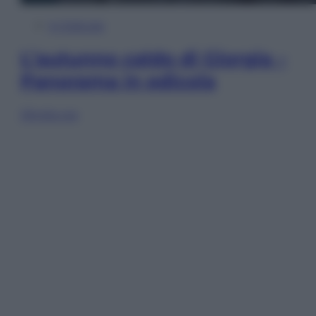
In Edicola
L’autunno caldo di Giorgia –
Panorama in edicola
Sfoglia ora