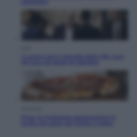
settembre
Sport
La guerra per il controllo della Fifa, ecco
chi sono gli alleati di Infantino
Vino e Cibo
Pizza, la rivoluzione gastronomica in
tavola che parte dal mulino a pietra