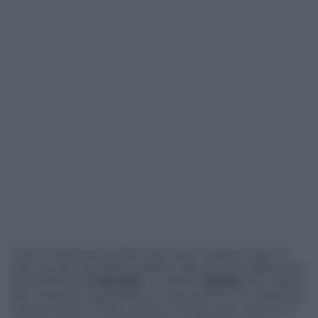
Case interamente distrutte, auto scaraventate in
aria, scuole ed edifici pubblici rasi al suolo dalla forza
distruttiva del
tornado
. La città di
Moore
non esiste
più. Scenario apocalittico e soccorritori che lavorano
senza sosta, in lotta contro il tempo, per cercare di