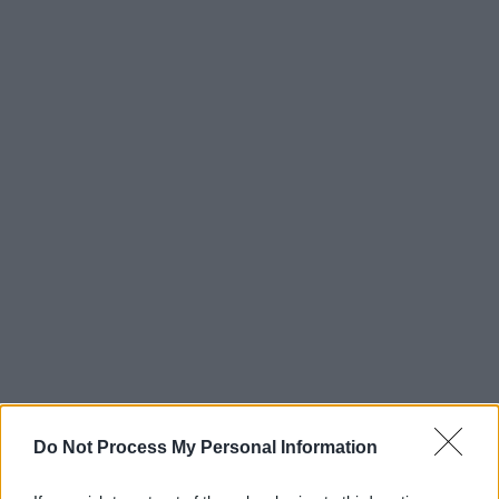
Do Not Process My Personal Information