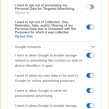
use your data for below specified purposes in below Google
I want to opt-out of processing my
consent section.
Personal Data for Targeted Advertising.
Opted In
I want to opt-out of Collection, Use,
Retention, Sale, and/or Sharing of my
Personal Data that Is Unrelated with the
Purposes for which it was collected.
Opted Out
Google consents
I want to allow Google to enable storage
related to advertising like cookies on web or
device identifiers in apps.
I want to allow my user data to be sent to
Google for online advertising purposes.
I want to allow Google to send me
personalized advertising.
I want to allow Google to enable storage