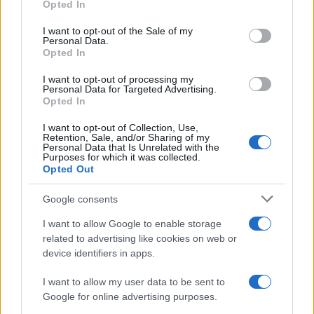
Opted In
Please note that this website/app uses one or more Google
services and may gather and store information including but
I want to opt-out of the Sale of my
Personal Data.
not limited to your visit or usage behaviour. You may click to
Opted In
grant or deny consent to Google and its third-party tags to
use your data for below specified purposes in below Google
I want to opt-out of processing my
consent section.
Personal Data for Targeted Advertising.
Opted In
I want to opt-out of Collection, Use,
Retention, Sale, and/or Sharing of my
Personal Data that Is Unrelated with the
Purposes for which it was collected.
Opted Out
Google consents
I want to allow Google to enable storage
related to advertising like cookies on web or
device identifiers in apps.
I want to allow my user data to be sent to
Google for online advertising purposes.