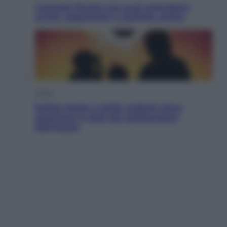
Cassetto fiscale: ora puoi controllare
avvisi, pagamenti e pratiche online
Viaggi
Eclissi totale e stelle cadenti: dove
ammirare il cielo più spettacolare
dell’estate