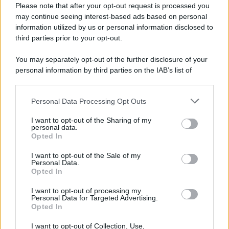
Please note that after your opt-out request is processed you
may continue seeing interest-based ads based on personal
information utilized by us or personal information disclosed to
third parties prior to your opt-out.
You may separately opt-out of the further disclosure of your
personal information by third parties on the IAB’s list of
downstream participants.
Personal Data Processing Opt Outs
This information may also be disclosed by us to third parties
on the IAB’s List of Downstream Participants that may further
I want to opt-out of the Sharing of my
disclose it to other third parties.
personal data.
Opted In
Please note that this website/app uses one or more Google
services and may gather and store information including but
I want to opt-out of the Sale of my
Personal Data.
not limited to your visit or usage behaviour. You may click to
Opted In
grant or deny consent to Google and its third-party tags to
use your data for below specified purposes in below Google
I want to opt-out of processing my
consent section.
Personal Data for Targeted Advertising.
Opted In
I want to opt-out of Collection, Use,