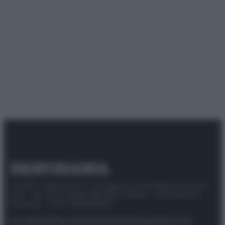
© 2025 – Panorama s.r.l. (Gruppo Società Editrice Italiana
spa) – Via Vittor Pisani 28, 20124 Milano – riproduzione
riservata – P.IVA 10518230965
Attualità
Lifestyle
Moda
Video
Podcast
Abbonati