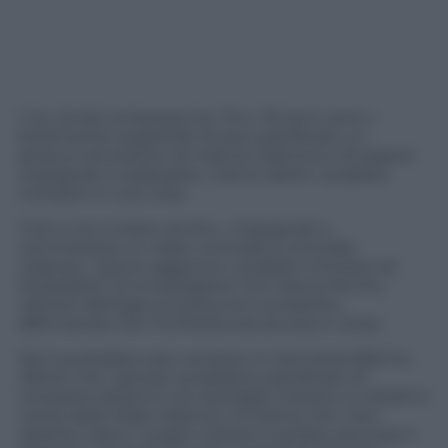
I tre, di età compresa tra i 15 e i 16 anni, sono «
fortemente sospettati di aver pianificato un
attacco terroristico di matrice islamica e di essersi
impegnati a realizzarlo», hanno detto i pubblici
ministeri in una nota.
Tutti e tre si erano anche « impegnati a
commettere un reato: omicidio e omicidio
colposo», hanno aggiunto i pubblici ministeri di
Düsseldorf. Gli investigatori non hanno fornito
ulteriori dettagli sul presunto complotto,
affermando che l’inchiesta era ancora in corso.
Ma il quotidiano più venduto in Germania Bild ha
riferito che i giovani avrebbero pianificato di
compiere attacchi con bottiglie molotov e coltelli in
nome dello Stato islamico. Si ritiene che i loro
obiettivi siano i luoghi cristiani e polizia, secondo il