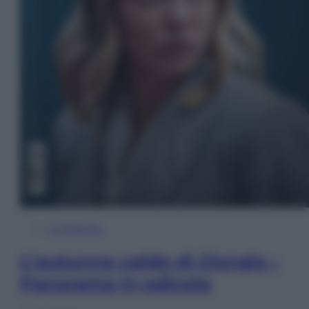
In Edicola
L’autunno caldo di Giorgia –
Panorama in edicola