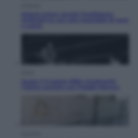
Economia
Materie prime: perché l’Intelligenza
Artificiale ha una sete insaziabile di rame
e uranio
Musica
Queen: il 9 agosto 1986 a Knebworth
l’ultimo concerto con Freddie Mercury
Economia