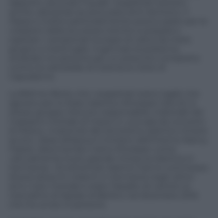
rapporto, secondo il quale i sospettati stavano
anche valutando se procurarsi armi da fuoco. Il
Paese è inoltre particolarmente preoccupato per le
violazioni della sicurezza mentre si prepara a
ospitare i campionati europei di calcio da metà
giugno a metà luglio. A gennaio la polizia ha
arrestato tre persone per un presunto complotto
contro la cattedrale di Colonia la notte di
Capodanno.
La Bild ha riferito che i sospettati erano tagiki che
agivano per lo Stato islamico-Khorasan (Isis-K), lo
stesso gruppo ritenuto responsabile materiale del
massacro mortale di marzo in una sala da concerto
di Mosca. «Il pericolo del terrorismo islamico rimane
acuto», disse all’epoca il ministro dell’Interno Nancy
Faeser, descrivendo il ramo Khorasan come
«attualmente la più grande minaccia islamica in
Germania». Gli estremisti islamici hanno commesso
diversi attacchi violenti in Germania negli ultimi
anni, il più mortale è stato l’assalto di camion al
mercatino di Natale di Berlino nel dicembre 2016
che ha ucciso 12 persone.