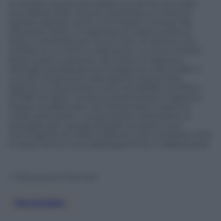
A ottobre, la procura tedesca ha anche accusato
due fratelli siriani di aver pianificato un attacco
ispirato dall’Isis contro una chiesa in Svezia. Nel
dicembre 2022, un islamista di origine siriana è
stato incarcerato per 14 anni per un attacco con
coltello su un treno in Baviera in cui sono rimaste
ferite quattro persone. Secondo un rapporto
dell’agenzia federale di intelligence interna BfV, il
numero di persone nello spettro estremista
islamico in Germania è sceso da 28.290 nel 2021 a
27.480 nel 2022. Tuttavia, presentando il rapporto,
Faeser ha affermato che l’estremismo islamico
«resta pericoloso». La Germania è diventata un
bersaglio per i gruppi jihadisti durante il suo
coinvolgimento nella coalizione che combatte l’ISIS
in Iraq e Siria e il suo dispiegamento in Afghanistan.
© Riproduzione Riservata
Terrorismo