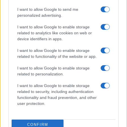
I want to allow Google to send me
personalized advertising.
I want to allow Google to enable storage
related to analytics like cookies on web or
device identifiers in apps.
I want to allow Google to enable storage
related to functionality of the website or app.
I want to allow Google to enable storage
related to personalization.
I want to allow Google to enable storage
related to security, including authentication
functionality and fraud prevention, and other
user protection.
CONFIRM