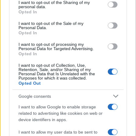
I want to opt-out of the Sharing of my
disclose it to other third parties.
personal data.
Opted In
Please note that this website/app uses one or more Google
services and may gather and store information including but
I want to opt-out of the Sale of my
Personal Data.
not limited to your visit or usage behaviour. You may click to
Opted In
grant or deny consent to Google and its third-party tags to
use your data for below specified purposes in below Google
I want to opt-out of processing my
consent section.
Personal Data for Targeted Advertising.
Opted In
I want to opt-out of Collection, Use,
Retention, Sale, and/or Sharing of my
Personal Data that Is Unrelated with the
Purposes for which it was collected.
Opted Out
Google consents
I want to allow Google to enable storage
related to advertising like cookies on web or
device identifiers in apps.
I want to allow my user data to be sent to