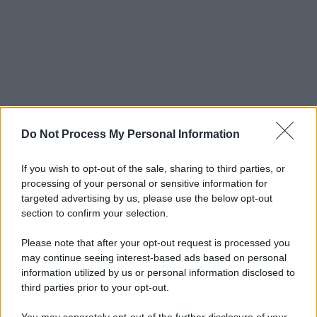
Do Not Process My Personal Information
If you wish to opt-out of the sale, sharing to third parties, or
processing of your personal or sensitive information for
targeted advertising by us, please use the below opt-out
section to confirm your selection.
Please note that after your opt-out request is processed you
may continue seeing interest-based ads based on personal
information utilized by us or personal information disclosed to
third parties prior to your opt-out.