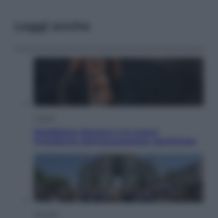
Leggi anche
Cultura
Maddalena Bumma è la nuova
Presidente dell’Associazione ApritiCielo
Attualità