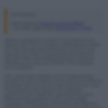
Che tristezza.
Such a shame.
https://t.co/CgYC7881a5
— AC Milan (@acmilan)
September 4, 2022
Allora un gruppetto di tifosi in Curva Nord si era
distinto per il coro ‘I campioni dell’Italia sono ebrei’
di chiaro stampo discriminatorio. Anche in quel
caso pochi e isolati, ma giustamente sufficienti
perché il Milan prendesse posizione in maniera
ufficiale sul suo account Twitter: “Che tristezza.
Such a shame”.
Ora i ruoli si sono ribaltati, come troppo spesso
accade nel calcio italiano che ancora non si affranca
dai razzisti da curva (e non solo). Perché non ci sia
l’impressione che il razzismo fa indignare
soprattutto se è degli altri, sarà doveroso che il
Milan prenda posizione contro i pochi della
vergogna dell’Olimpico. Aiutando a identificarli e