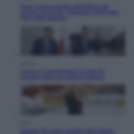
Papa Leone travolto dall’affetto dei
giovani ad Assisi: l’abbraccio della folla
fuori dalla Basilica
Politica
Conte in Commissione Covid: l’ex
premier tiene un comizio politico
Sport
Europei di nuoto: gasolio nella Senna