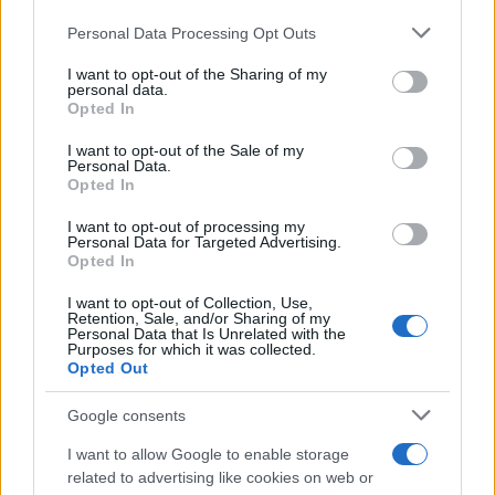
Personal Data Processing Opt Outs
This information may also be disclosed by us to third parties
on the IAB’s List of Downstream Participants that may further
I want to opt-out of the Sharing of my
disclose it to other third parties.
personal data.
Opted In
Please note that this website/app uses one or more Google
services and may gather and store information including but
I want to opt-out of the Sale of my
Personal Data.
not limited to your visit or usage behaviour. You may click to
Opted In
grant or deny consent to Google and its third-party tags to
use your data for below specified purposes in below Google
I want to opt-out of processing my
consent section.
Personal Data for Targeted Advertising.
Opted In
I want to opt-out of Collection, Use,
Retention, Sale, and/or Sharing of my
Personal Data that Is Unrelated with the
Purposes for which it was collected.
Opted Out
Google consents
I want to allow Google to enable storage
related to advertising like cookies on web or