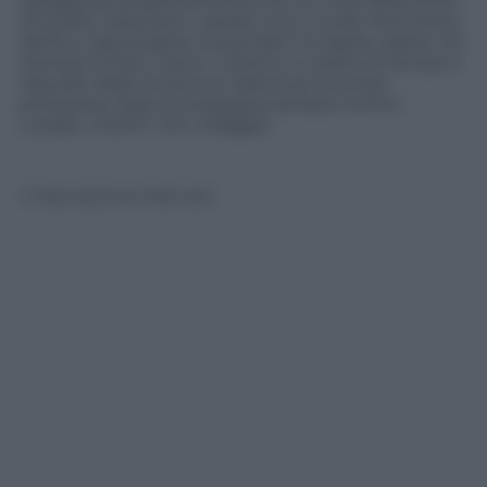
spiegando pubblicamente che un club della storia
di quello rossonero, i razzisti non li vuole nemmeno
dentro casa propria. Si può fare? Sì, basta volerlo. Gli
esempi ormai ci sono. L’ultimo in ordine di tempo il
repulisti della Juventus nella Sud, la scorsa
primavera, dopo la vergogna sempre contro
Lukaku. Avanti. Con coraggio.
© Riproduzione Riservata