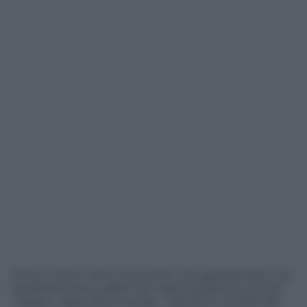
Prima i fischi. Tanti. Poi poche urla sgangherate ma
perfettamente udibili nel video postato sui social:
“Negro, negro demmerda…”
. Quindi il corredo dei