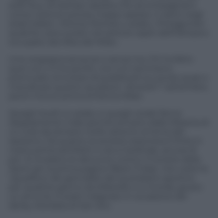
soliti buu di stampo razzista che accompagnano
come colonna sonora, troppo spesso, il calcio negli
stadi italiani. Vittima: Romelu Lukaku. Protagonisti:
qualche cane sciolto nel settore ospiti dell’Olimpico
occupato dai tifosi del Milan.
Una vergogna senza se e senza ma. Chi ha fatto
quei cori, o li ha sentiti, non si è nemmeno
premurato di evitare di pubblicarli sui social, quasi a
rivendicare quanto accaduto. Venerdì 1° settembre,
pochi minuti prima di Roma-Milan.
Quegli insulti a Lukaku e quegli ululati fanno
doppiamente male perché arrivano dalla tifoseria di
un club da sempre molto attento al tema del
razzismo. Da quanto la società rossonera è finita in
mano prima ad Elliott e ora a Cardinale, ancora di
più. Si ricodano le denunce contro il Corriere dello
Sport per la prima pagina ‘Black Friday’ che costò la
‘squalifica’ dei giornalisti del quotidiano sportivo
per qualche giorno da Milanello e si ricorda, giusto
un anno fa, il tweet indignato in occasione del
derby d’andata di San Siro.