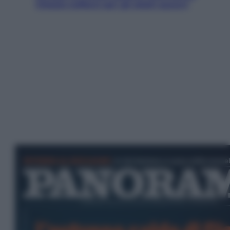
Vietato tuffarsi per gli atleti azzurri