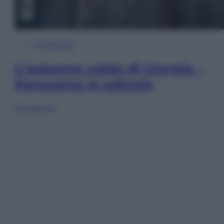
In Edicola
L’autunno caldo di Giorgia –
Panorama in edicola
Sfoglia ora