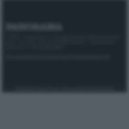
© 2025 – Panorama s.r.l. (Gruppo Società Editrice Italiana
spa) – Via Vittor Pisani 28, 20124 Milano – riproduzione
riservata – P.IVA 10518230965
Attualità
Lifestyle
Moda
Video
Podcast
Abbonati
Preferenze Privacy
Privacy Policy
Cookie Policy
Note legali