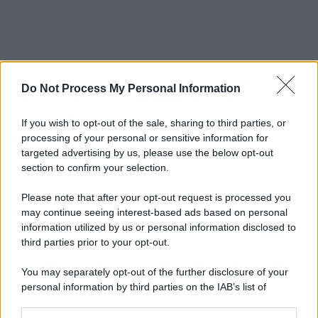
Do Not Process My Personal Information
If you wish to opt-out of the sale, sharing to third parties, or
processing of your personal or sensitive information for
targeted advertising by us, please use the below opt-out
section to confirm your selection.
Please note that after your opt-out request is processed you
may continue seeing interest-based ads based on personal
information utilized by us or personal information disclosed to
third parties prior to your opt-out.
You may separately opt-out of the further disclosure of your
personal information by third parties on the IAB’s list of
downstream participants.