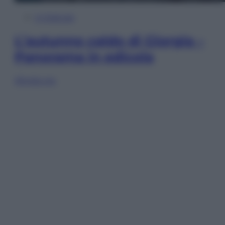
In Edicola
L’autunno caldo di Giorgia –
Panorama in edicola
Sfoglia ora