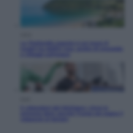
Viaggi
La Thailandia segreta è sul mare: 8
luoghi tra delfini rosa, grotte di smeraldo
e villaggi sull’acqua
Esteri
Il «Mamdani del Michigan» vince le
primarie dem: perché Trump ora sogna il
colpaccio al Senato