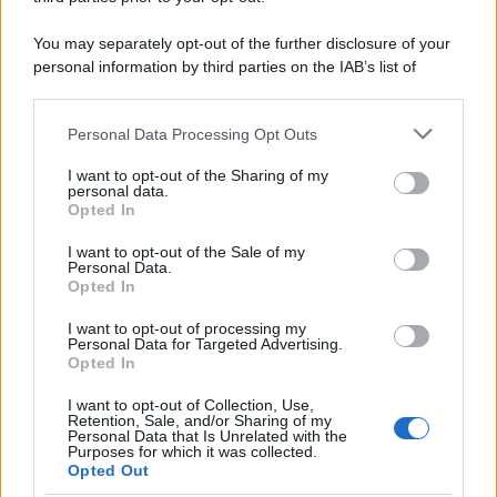
You may separately opt-out of the further disclosure of your
personal information by third parties on the IAB’s list of
downstream participants.
Personal Data Processing Opt Outs
This information may also be disclosed by us to third parties
on the IAB’s List of Downstream Participants that may further
I want to opt-out of the Sharing of my
disclose it to other third parties.
personal data.
Opted In
Please note that this website/app uses one or more Google
services and may gather and store information including but
I want to opt-out of the Sale of my
Personal Data.
not limited to your visit or usage behaviour. You may click to
Opted In
grant or deny consent to Google and its third-party tags to
use your data for below specified purposes in below Google
I want to opt-out of processing my
consent section.
Personal Data for Targeted Advertising.
Opted In
I want to opt-out of Collection, Use,
Retention, Sale, and/or Sharing of my
Personal Data that Is Unrelated with the
Purposes for which it was collected.
Opted Out