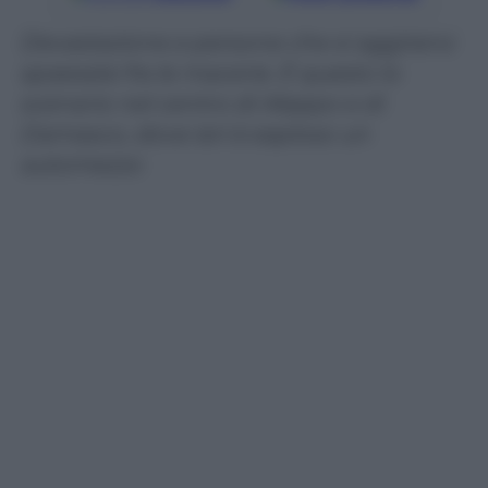
Devastazione e persone che si aggirano
spaesate fra le macerie. È questo lo
scenario nel centro di Aleppo e di
Damasco, dove ieri è esploso un
automezzo