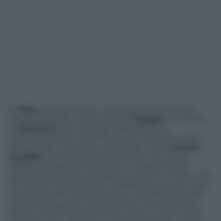
In
Siria
dopo gli ultimi, violentissimi scontri che
hanno devastato molte zone di
Aleppo
e il centro
di
Damasco
(sino ad oggi relativamente
risparmiato negli ultimi due anni di guerra civile)
,
provocando numerose vittime fra i civili, l’
Unione
europea
ha deciso di rinnovare per tre mesi le
sanzioni al regime di Damasco, ma allentando
significativamente l’embargo sulle armi. Intanto, fra
le macerie, la popolazione oramai allo stremo cerca
di sopravvivere. Nonostante un conflitto fratricida
che sembra quasi non avere fine. Secondo l’Onu,
almeno 70.000 persone sono state uccise in due