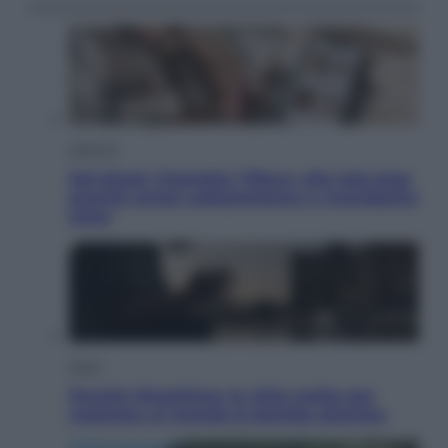
Lifestyle
Dal blush Charlotte Tilbury alle tote bag:
perché ormai collezioniamo e rivendiamo
tutto
Esteri
Perché Hiroshima: la città scelta per
mostrare al mondo la bomba atomica