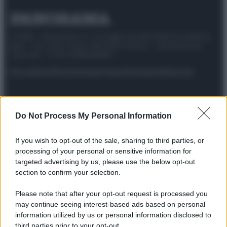
© 2025 – Panorama s.r.l. (Gruppo Società Editrice Italiana
spa) – Via Vittor Pisani 28, 20124 Milano – riproduzione
riservata – P.IVA 10518230965
Attualità
Lifestyle
Moda
Video
Podcast
Abbonati
Do Not Process My Personal Information
Preferenze Privacy
Privacy Policy
Cookie Policy
Note legali
If you wish to opt-out of the sale, sharing to third parties, or
processing of your personal or sensitive information for
targeted advertising by us, please use the below opt-out
section to confirm your selection.
Please note that after your opt-out request is processed you
may continue seeing interest-based ads based on personal
information utilized by us or personal information disclosed to
third parties prior to your opt-out.