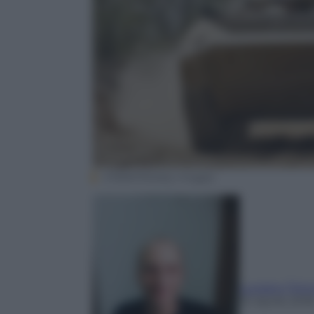
STR/AFP/Getty Images
Luciano Tirin
10 Aprile 201