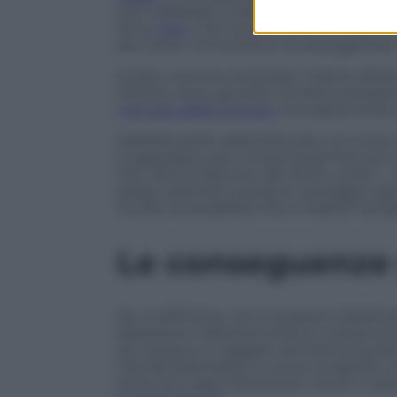
non collassare. A dare man forte a Dama
ferro,
l’Iran
, che ha saltato con entrambi 
per cento nel tentativo di assoggettare l
Scopo comune di questa “triplice alleanz
Oriente, dove gli amici di Mosca possan
mercato delle energie
, che passa anzitut
Dall’altra parte della barricata, c’è inve
si aggregano per consonanza Francia e R
che, oltre al discorso dei diritti umani —
piega volentieri a proprio vantaggio og
incubo la possibilità che si realizzi il p
Le conseguenze 
Se, in definitiva, non si possono biasimare
abbattere il dittatore siriano, tuttavia
più sangue e maggiori atrocità di quante 
cacciata aprirebbe a nuove incognite, mo
ancor più vaste dimensioni, dove in part