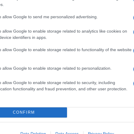
so-siriana per fiaccare la resistenza è consistita nel
s.
, che si tratti di un palazzo, un ospedale, una
to allow Google to send me personalized advertising.
on è possibile «consentire atrocità come questa.
iamo permetterle» sono state le sue parole
o allow Google to enable storage related to analytics like cookies on
ilitarmente il regime di Damasco.
evice identifiers in apps.
tunitense, è schierata nel Mediterraneo e la sua
o allow Google to enable storage related to functionality of the website
 l’aviazione, che da molti mesi sgancia bombe
o allow Google to enable storage related to personalization.
ia
o allow Google to enable storage related to security, including
cation functionality and fraud prevention, and other user protection.
guerra, giudicare da quale parte stia la verità e la
tere perché, a questo punto, nessuno ha più niente
 esiste più quale entità statuale né potrà tornare
li obiettivi, tutti secondari alla salvaguardia del
CONFIRM
 rispettive politiche che ogni attore persegue.
volto
nel sostenere il morente regime di
Bashar Al
Cremlino, è riuscito nella straordinaria impresa di
Data Deletion
Data Access
Privacy Policy