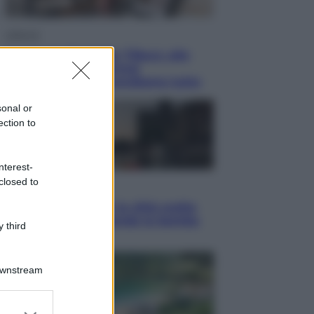
Lifestyle
Dal blush Charlotte Tilbury alle
tote bag: perché ormai
collezioniamo e rivendiamo tutto
sonal or
ection to
nterest-
closed to
Esteri
Perché Hiroshima: la città scelta
per mostrare al mondo la bomba
 third
atomica
Downstream
er and store