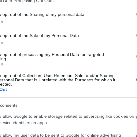
l Data Processing Opt Outs
including but not limited to your visit or usage behaviour. You may click 
 to Google and its third-party tags to use your data for below specifi
o opt-out of the Sharing of my personal data.
ogle consent section.
In
o opt-out of the Sale of my Personal Data.
In
Più precisamente su quella parte di Siria governata
nimale» dall’inquilino della Casa Bianca per aver
to opt-out of processing my Personal Data for Targeted
ro la popolazione civile
. Questa volta, anche se il
ing.
 Douma,
porzione della Ghouta orientale
che il
In
si — sta cercando di espugnare da anni per
ere il controllo della regione.
o opt-out of Collection, Use, Retention, Sale, and/or Sharing
ersonal Data that Is Unrelated with the Purposes for which it
lected.
rump
Out
consents
ato un bombardamento chimico costato la vita a
ini. Ora come in passato, le verifiche sia russe sia
o allow Google to enable storage related to advertising like cookies on
ssibili) sono contrastanti e parziali, e non hanno
evice identifiers in apps.
 nonostante, la brutalità usata dal regime — le
ni indiscriminate, eccetera — è sotto gli occhi di
o allow my user data to be sent to Google for online advertising