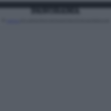
Attualità
Lifestyle
Moda
Video
Podcast
Abbonati
MENU