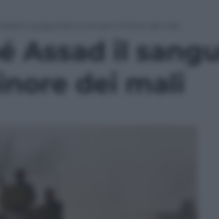
 Assad il sanguinario è ancora il minore dei mali
hé Assad il sangu
inore dei mali