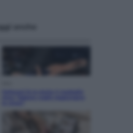
ggi anche
Sport
Pellacani fa la storia: 5 medaglie
d’oro “Adesso voglio raggiungere
le cinesi”