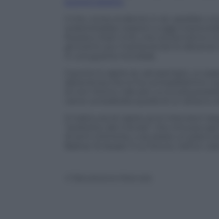
scontro diretto
.
Il che, come evidente in sé, sarebbe una
scatenerebbe reazioni a oggi imprevedibi
Russia e Stati Uniti, che sinora hanno 
gli eventi, pur mantenendo le distanze 
in una guerra mondiale.
Il punto è capire se, ad esempio, un pae
deterrenza che lo ha contraddistinto neg
di non ritorno, tale per cui la sola possibi
viene considerata quella di un attacco d
Si tratta ora di capire se le intenzioni d
“poliziotto del mondo” che rintuzza ogni
di armi chimiche, o se esiste un piano p
Bashar Al Assad. Il cui futuro, nell’un cas
© Riproduzione Riservata