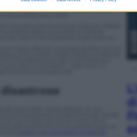
sco ha contribuito molto anche un altro alleato di
i piedi il fossato e che adesso è coinvolto al cento
a Siria di Assad al suo volere.
a” è la costruzione di un futuro sciita per il Medio
o ricomporre sotto la sua tutela un fiorente
to per l’elettricità e le pipeline di gas e petrolio.
ce una “triplice alleanza” composta da Stati Uniti (cui
egno Unito), Israele e Arabia Saudita. Un’alleanza
 di cui l’Occidente si accorge a intermittenza e
ni qual volta ce n’è bisogno — vede come un
rogetto bramato da Russia e Iran.
L
disastrose
d
 gli intenti della “triplice alleanza” di voler
P
 la sua scomparsa passa inevitabilmente per ancora
non se ne siano viste sinora. Inoltre, la sua
e
lte delle quali foriere di una possibile guerra di
icolare
Israele e Iran potrebbero arrivare allo