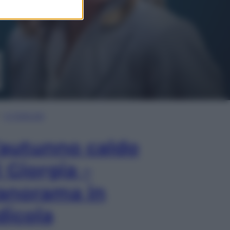
In Edicola
’autunno caldo
i Giorgia –
anorama in
dicola