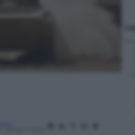
Le
nanzi
8
– Lettura: 4 minuti