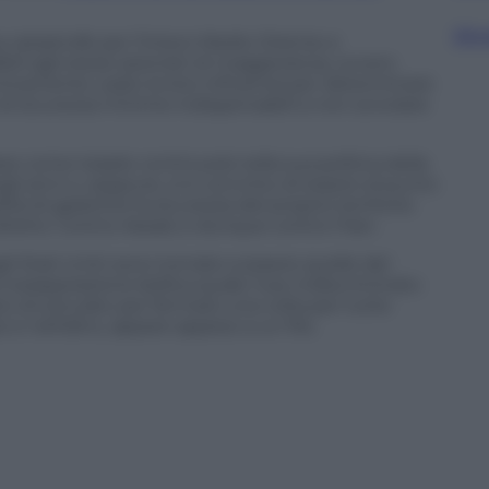
Sfog
 catastrofe per l’intero Medio Oriente e
li agli stessi azionisti di maggioranza, ovvero
cinicamente usato la loro influenza per determinare
di sicurezza minime indispensabili a non scivolare
se come Israele continuerà nella sua politica della
li anni o, seppure, si è convinto di essere al punto
lità di garantire la sicurezza del proprio territorio
iretto. Contro Assad, e dunque contro l’Iran.
egli Stati Uniti sono tornate a essere quelle del
 esasperazione bellica quale l’uso indiscriminato
iù strutturato per fermare una volta per tutte
o e nell’altro, appare appeso a un filo.