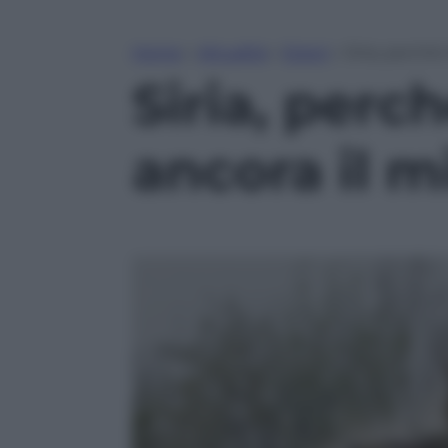
Home
»
Attualità
»
Esteri
»
Siria, perché
Siria, perc
ancora il m