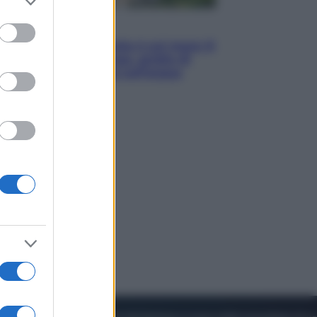
to grant or
ed purposes
Viaggi
La Thailandia segreta è sul mare: 8
luoghi tra delfini rosa, grotte di
smeraldo e villaggi sull’acqua