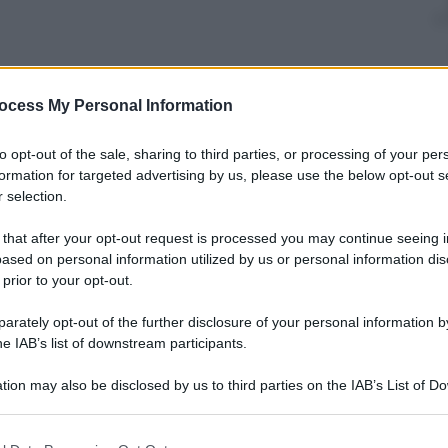
ocess My Personal Information
nti preferite
to opt-out of the sale, sharing to third parties, or processing of your per
formation for targeted advertising by us, please use the below opt-out s
odurrebbe ancora più conflitti e atrocità
 selection.
 di innescare una guerra fra Israele e Iran
 that after your opt-out request is processed you may continue seeing i
ased on personal information utilized by us or personal information dis
 prior to your opt-out.
rately opt-out of the further disclosure of your personal information by
he IAB’s list of downstream participants.
tion may also be disclosed by us to third parties on the IAB’s List of 
 that may further disclose it to other third parties.
 that this website/app uses one or more Google services and may gath