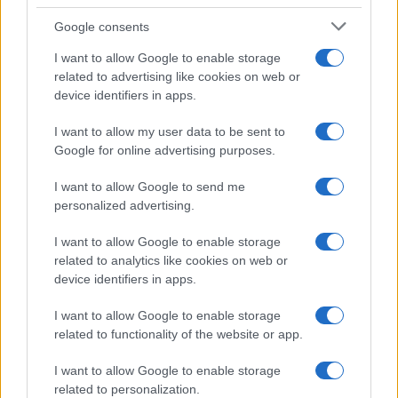
Google consents
I want to allow Google to enable storage
related to advertising like cookies on web or
device identifiers in apps.
I want to allow my user data to be sent to
Google for online advertising purposes.
I want to allow Google to send me
personalized advertising.
I want to allow Google to enable storage
related to analytics like cookies on web or
device identifiers in apps.
I want to allow Google to enable storage
related to functionality of the website or app.
I want to allow Google to enable storage
related to personalization.