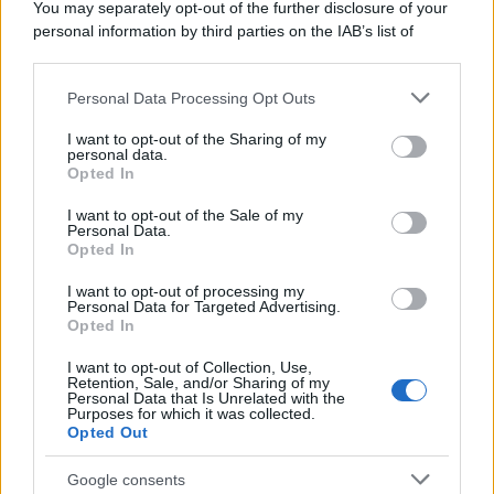
You may separately opt-out of the further disclosure of your
personal information by third parties on the IAB’s list of
downstream participants.
Personal Data Processing Opt Outs
This information may also be disclosed by us to third parties
on the IAB’s List of Downstream Participants that may further
I want to opt-out of the Sharing of my
disclose it to other third parties.
personal data.
Opted In
Please note that this website/app uses one or more Google
services and may gather and store information including but
I want to opt-out of the Sale of my
Personal Data.
not limited to your visit or usage behaviour. You may click to
Opted In
grant or deny consent to Google and its third-party tags to
use your data for below specified purposes in below Google
I want to opt-out of processing my
consent section.
Personal Data for Targeted Advertising.
Opted In
I want to opt-out of Collection, Use,
Retention, Sale, and/or Sharing of my
Personal Data that Is Unrelated with the
Purposes for which it was collected.
Opted Out
Google consents