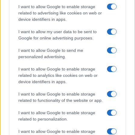
I want to allow Google to enable storage
related to advertising like cookies on web or
device identifiers in apps.
I want to allow my user data to be sent to
Google for online advertising purposes.
I want to allow Google to send me
personalized advertising.
I want to allow Google to enable storage
related to analytics like cookies on web or
device identifiers in apps.
I want to allow Google to enable storage
related to functionality of the website or app.
I want to allow Google to enable storage
related to personalization.
I want to allow Google to enable storage