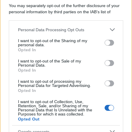
You may separately opt-out of the further disclosure of your
personal information by third parties on the IAB’s list of
downstream participants.
Personal Data Processing Opt Outs
This information may also be disclosed by us to third parties
on the IAB’s List of Downstream Participants that may further
I want to opt-out of the Sharing of my
disclose it to other third parties.
personal data.
Opted In
Please note that this website/app uses one or more Google
services and may gather and store information including but
I want to opt-out of the Sale of my
Personal Data.
not limited to your visit or usage behaviour. You may click to
Opted In
grant or deny consent to Google and its third-party tags to
use your data for below specified purposes in below Google
I want to opt-out of processing my
consent section.
Personal Data for Targeted Advertising.
Opted In
I want to opt-out of Collection, Use,
Retention, Sale, and/or Sharing of my
Personal Data that Is Unrelated with the
Purposes for which it was collected.
Opted Out
Google consents