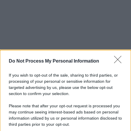
Do Not Process My Personal Information
If you wish to opt-out of the sale, sharing to third parties, or
processing of your personal or sensitive information for
targeted advertising by us, please use the below opt-out
section to confirm your selection.
Please note that after your opt-out request is processed you
may continue seeing interest-based ads based on personal
information utilized by us or personal information disclosed to
third parties prior to your opt-out.