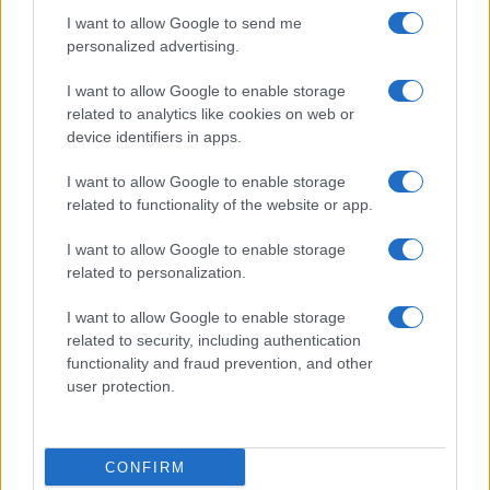
I want to allow Google to send me
personalized advertising.
I want to allow Google to enable storage
related to analytics like cookies on web or
device identifiers in apps.
I want to allow Google to enable storage
related to functionality of the website or app.
I want to allow Google to enable storage
related to personalization.
I want to allow Google to enable storage
related to security, including authentication
functionality and fraud prevention, and other
user protection.
CONFIRM