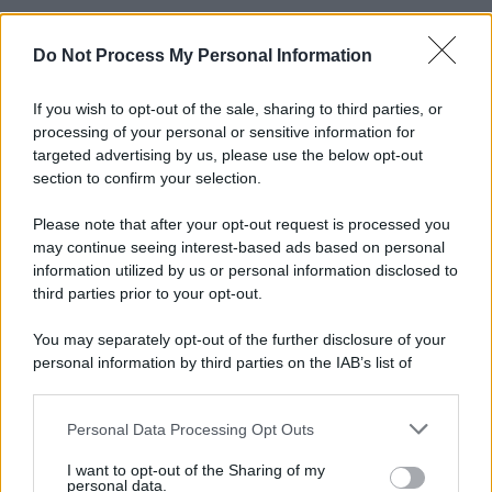
Do Not Process My Personal Information
If you wish to opt-out of the sale, sharing to third parties, or
processing of your personal or sensitive information for
targeted advertising by us, please use the below opt-out
section to confirm your selection.
Please note that after your opt-out request is processed you
may continue seeing interest-based ads based on personal
information utilized by us or personal information disclosed to
third parties prior to your opt-out.
You may separately opt-out of the further disclosure of your
personal information by third parties on the IAB’s list of
downstream participants.
Personal Data Processing Opt Outs
This information may also be disclosed by us to third parties
on the IAB’s List of Downstream Participants that may further
I want to opt-out of the Sharing of my
disclose it to other third parties.
personal data.