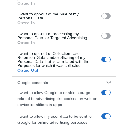
Opted In
Please note that this website/app uses one or more Google
services and may gather and store information including but
I want to opt-out of the Sale of my
Personal Data.
not limited to your visit or usage behaviour. You may click to
Opted In
grant or deny consent to Google and its third-party tags to
use your data for below specified purposes in below Google
I want to opt-out of processing my
consent section.
Personal Data for Targeted Advertising.
Opted In
I want to opt-out of Collection, Use,
Retention, Sale, and/or Sharing of my
Personal Data that Is Unrelated with the
Purposes for which it was collected.
Opted Out
Google consents
I want to allow Google to enable storage
related to advertising like cookies on web or
device identifiers in apps.
I want to allow my user data to be sent to
Google for online advertising purposes.