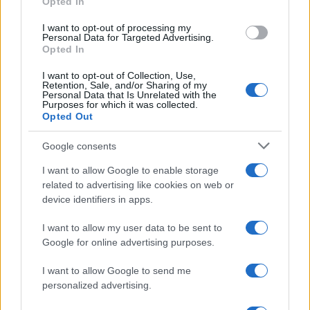
Opted In
grant or deny consent to Google and its third-party tags to
use your data for below specified purposes in below Google
I want to opt-out of processing my
consent section.
Personal Data for Targeted Advertising.
Opted In
I want to opt-out of Collection, Use,
Retention, Sale, and/or Sharing of my
Personal Data that Is Unrelated with the
Purposes for which it was collected.
Opted Out
Google consents
I want to allow Google to enable storage
related to advertising like cookies on web or
device identifiers in apps.
I want to allow my user data to be sent to
Google for online advertising purposes.
I want to allow Google to send me
personalized advertising.