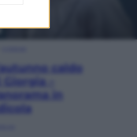
In Edicola
’autunno caldo
i Giorgia –
anorama in
dicola
lia ora