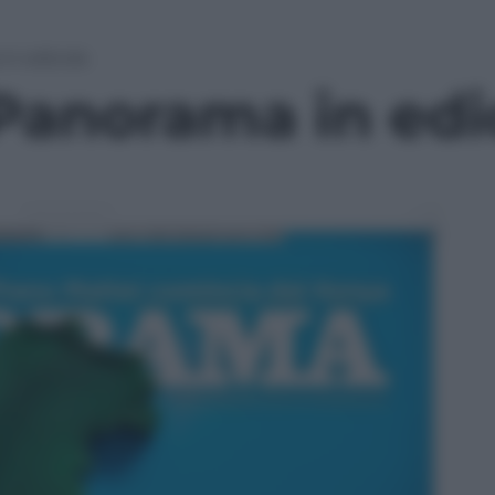
 in edicola
 Panorama in edi