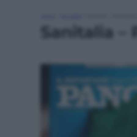
Home
»
Attualità
»
Sanitalia – Panorama
Sanitalia –