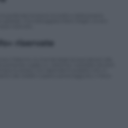
na profonda revisione di scelte e della propria
o globale. L’ha tratteggiata Mario Draghi, ovvero
nque costruite…
fo» riservate
a e Palermo, la vicenda degli accessi abusivi alle
a portando a galla un «sistema» costellato da tanti
mpre lo stesso. Con dipendenti pubblici che, in
azioni dei redditi o spiano personaggi più o meno