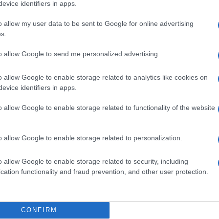
evice identifiers in apps.
o allow my user data to be sent to Google for online advertising
s.
to allow Google to send me personalized advertising.
ttore
o allow Google to enable storage related to analytics like cookies on
evice identifiers in apps.
 l’attrice. È morta a marzo per un infarto non
lore al petto, i medici di un ospedale di Roma
o allow Google to enable storage related to functionality of the website
esca Colombo, una turista lombarda in vacanza in
rta ad agosto per un’occlusione intestinale che i
ambiato per indigestione. Marco Spanu aveva 23
o allow Google to enable storage related to personalization.
n provincia di Sassari, gli ha prescritto delle
arto: è morto dopo essere tornato a casa. La
o allow Google to enable storage related to security, including
sempi di questo tipo. I casi citati testimoniano un
cation functionality and fraud prevention, and other user protection.
to «malasanità».
ità
CONFIRM