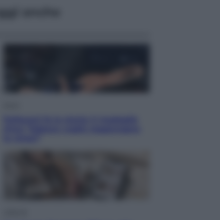
ggi anche
Sport
Pellacani fa la storia: 5 medaglie
d’oro “Adesso voglio raggiungere
le cinesi”
Lifestyle