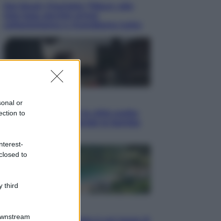
Dal blush Charlotte Tilbury alle
tote bag: perché ormai
collezioniamo e rivendiamo tutto
Esteri
sonal or
Perché Hiroshima: la città scelta
ection to
per mostrare al mondo la bomba
atomica
nterest-
closed to
 third
Viaggi
Downstream
La Thailandia segreta è sul mare: 8