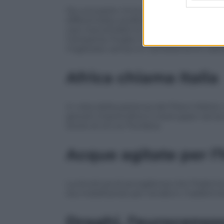
Da una parte c’è la narrazione di chi nel
differenziata, profetizzando il disastro to
casi inaccettabili di «mala assistenza») 
Campania, Puglia, Calabria e Sicilia la sit
migliorare, senza un cambiamento radic
Africa chiama Italia
In vista della partenza del Piano Mattei
giovani imprenditori e startupper ad acce
storie di chi ce l’ha fatta.
Acque agitate per l
La struttura di accoglienza che l’Italia ha
sta mobilitando per rendervi i trasferime
Draghi, l’eurocenso