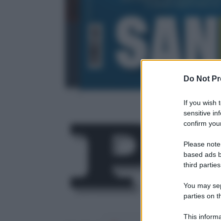
Do Not Pr
If you wish 
sensitive in
confirm your
Please note
Redazione P
based ads b
17 Settembr
third parties
You may sepa
parties on t
This informa