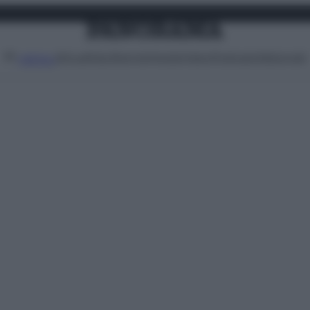
Attualità
Lifestyle
Moda
Video
Podcast
Abbonati
MENU