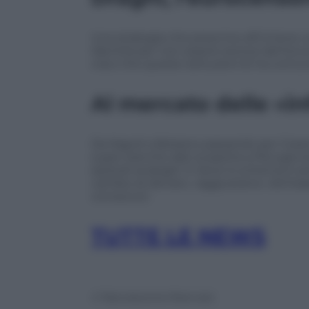
Una strategia che prescrive all’Unione u
identità per non essere esclusi dal futur
colui che queste istituzioni le ha comu
Al mercato delle «in
Da Napoli a Bolzano passando per Cosenz
super banche dati scoperta a Perugia st
episodi analoghi. E dove lo schema è se
cambio di denaro, «aggiustano» dichiar
conosciuti.
TUTTE LE NEWS
© Riproduzione Riservata