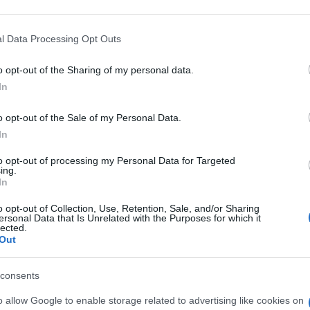
nti preferite
 that may further disclose it to other third parties.
 that this website/app uses one or more Google services and may gath
iesta sul grave decifit degli ospedali del
l Data Processing Opt Outs
including but not limited to your visit or usage behaviour. You may click 
a in Kenya che aiuta i giovani
 to Google and its third-party tags to use your data for below specifi
o opt-out of the Sharing of my personal data.
ogle consent section.
si fa censore del declino europeo
In
one di quest’Europa; il caso dei dati
 infedeli. Tutto questo nel nuovo numero
o opt-out of the Sale of my Personal Data.
In
settembre
to opt-out of processing my Personal Data for Targeted
ing.
In
o opt-out of Collection, Use, Retention, Sale, and/or Sharing
ersonal Data that Is Unrelated with the Purposes for which it
lected.
Out
consents
o allow Google to enable storage related to advertising like cookies on