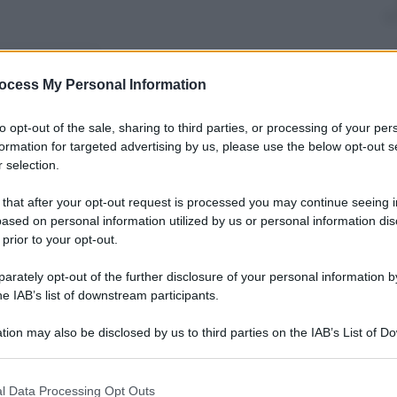
nti preferite
ocess My Personal Information
izzlies entrano negli annali del basket.
to opt-out of the sale, sharing to third parties, or processing of your per
 ne registrò addirittura 6
formation for targeted advertising by us, please use the below opt-out s
 selection.
 that after your opt-out request is processed you may continue seeing i
ased on personal information utilized by us or personal information dis
 prior to your opt-out.
rately opt-out of the further disclosure of your personal information by
he IAB’s list of downstream participants.
tion may also be disclosed by us to third parties on the IAB’s List of 
 that may further disclose it to other third parties.
 that this website/app uses one or more Google services and may gath
l Data Processing Opt Outs