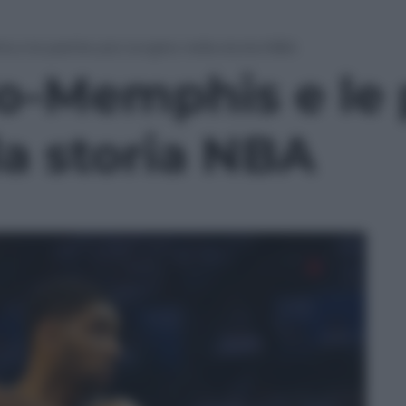
e le partite più lunghe nella storia NBA
o-Memphis e le p
la storia NBA