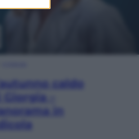
In Edicola
’autunno caldo
i Giorgia –
anorama in
dicola