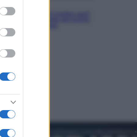
to grant or
Lifestyle
ed purposes
Cosa significa fare il medico oggi?
Dalle proteste in India alla lezione
di Abraham Verghese