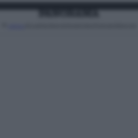
Attualità
Lifestyle
Moda
Video
Podcast
Abbonati
MENU