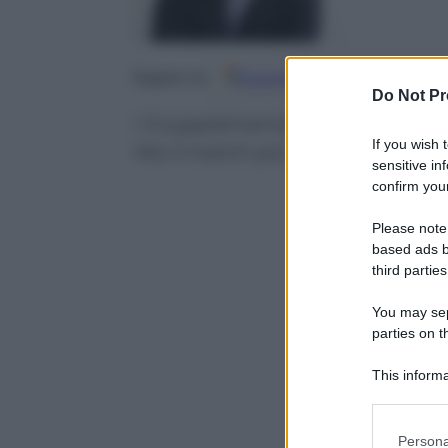
Google
Discover
Fo
Seguici su
Do Not Pr
I 3 supplementari tra Spurs e Gr
If you wish 
Ma il match più lungo di sempre
sensitive in
confirm your
Please note
based ads b
third parties
You may sepa
parties on t
This informa
Participants
Please note
Persona