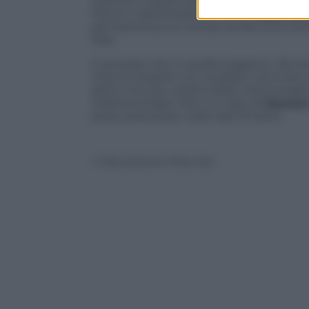
mettere a segno alcuni record personali
Pierce e della stella dei Sonisc
Dale Elli
permanenza sul campo di Ellis sono anche
Nba.
E pensare che in quella stagione i Bucks
mentre Seattle non avrebbe nemmeno rag
detto che per vedere sfide interminabi
indimenticabili.
Non è il caso di
Dunca
posto prenotato nella Hall of Fame.
© Riproduzione Riservata