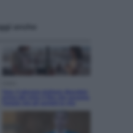
ggi anche
Cinema
Tony, il giovane Anthony Bourdain
prima del mito: il film che racconta
l’estate che gli cambiò la vita