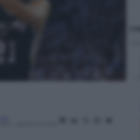
Le
oli
2014
– Lettura: 2 minuti