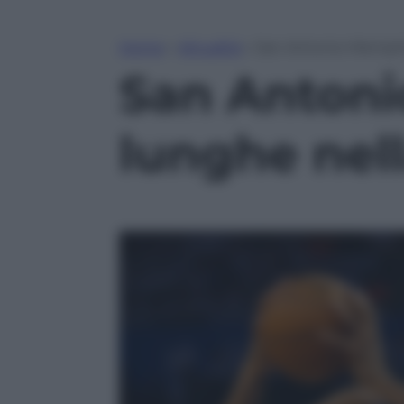
Home
»
Attualità
»
San Antonio-Memphis 
San Antoni
lunghe nel