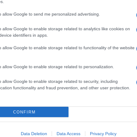
s.
to allow Google to send me personalized advertising.
o allow Google to enable storage related to analytics like cookies on
evice identifiers in apps.
o allow Google to enable storage related to functionality of the website
h?v=GbgDW6rdTbw
e di diritto negli annali, sebbene nella storia della
o allow Google to enable storage related to personalization.
minabili. In primis il match del 6 gennaio 1951 tra
ter Royals
. I 6 tempi supplementari e i
78 minuti
a tutt’oggi la partita più lunga mai
o allow Google to enable storage related to security, including
 di 75-73 per gli Olympians, potrebbe far storcere il
cation functionality and fraud prevention, and other user protection.
 non esisteva ancora la regola dei 24 secondi e
er un tempo indefinito. Un altro mondo, un’altra
CONFIRM
che appassionato amarcord potrebbe ricordarsi il 155
e Supersonics
del 9 novembre 1989. Con
5 tempi
ti, è infatti la partita di basket più lunga da
di
. Per molti fu anche la serata perfetta per
Data Deletion
Data Access
Privacy Policy