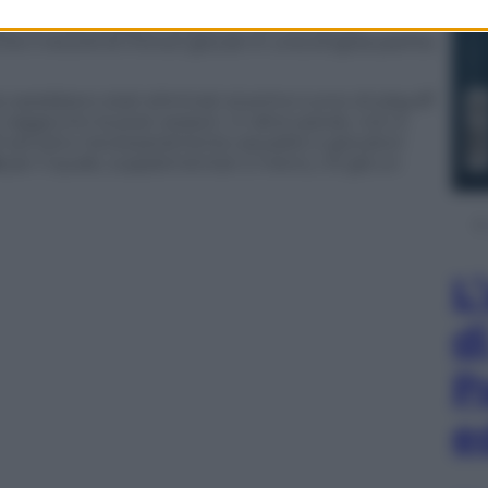
. Come il career high della guardia dei Bucks Ricky
s
che mise a segno 53 punti. I 69 minuti di
 il record di minuti giocati in una singola partita
 sarebbero stati eliminati al primo turno di playoff
giunto la post-season. In altre parole, non è
li servano necessariamente squadre e giocatori
n
per il quale, supplementari o meno, c’è già un
L
d
P
e