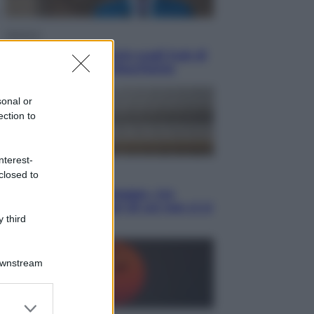
Opinioni
Il vergognoso silenzio sugli hub di
Pedro Sanchez in Mauritania
sonal or
ection to
nterest-
Cultura
closed to
Libri: dopo «Le schegge», tre
thriller con narratori di cui non ci si
 third
può fidare
Downstream
er and store