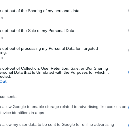
including but not limited to your visit or usage behaviour. You may click 
 to Google and its third-party tags to use your data for below specifi
o opt-out of the Sharing of my personal data.
ogle consent section.
In
inuti totali
. No, la partita di San Antonio tra
Spurs
e le altre. Questione di numeri, ma anche di
o opt-out of the Sale of my Personal Data.
arc Gaso
l che manda la partita al primo overtime
i. Il 38enne Tim
Duncan
che la pareggia nel
In
in sospensione sulla sirena. Infine
Zach
e con la sua irreale mano sinistra manda i titoli di
to opt-out of processing my Personal Data for Targeted
ing.
In
Antonio-Memphis
o opt-out of Collection, Use, Retention, Sale, and/or Sharing
ersonal Data that Is Unrelated with the Purposes for which it
lected.
Out
consents
o allow Google to enable storage related to advertising like cookies on
evice identifiers in apps.
o allow my user data to be sent to Google for online advertising