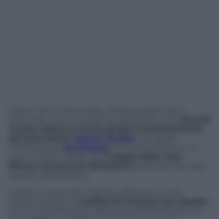
Il
New York Times
rivela, citando quattro fonti
informate, che il presidente degli Stati Uniti
Donald
Trump ordinò lo scorso giugno il licenziamento
del procuratore
Robert Mueller
che guida
l’inchiesta sul
Russiagate
, ma Trump fece poi un
passo indietro dopo che
il legale della Casa
Bianca minacciò di dimettersi
piuttosto che dare
seguito alla direttiva.
Stando al resoconto del Nyt, all’epoca Trump
avanzò l’ipotesi di
conflitti di interessi per Mueller
che lo squalificavano dalla guida dell’inchiesta sul