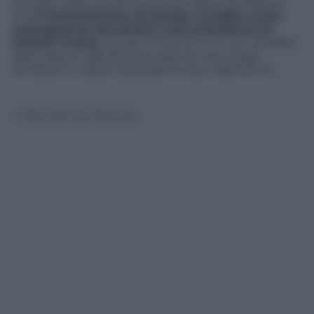
McGahn disse ad alti funzionari della Casa Bianca
che
il licenziamento di Mueller avrebbe avuto
conseguenze devastanti sulla presidenza di
Donald Trump
, quindi comunicò che non avrebbe
dato seguito alla direttiva salvo le sue stesse
dimissioni e allora il presidente fece
dietrofront
.
© Riproduzione Riservata