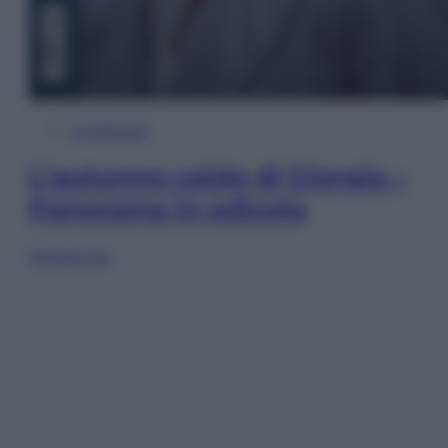
In Edicola
L’autunno caldo di Giorgia –
Panorama in edicola
Sfoglia ora