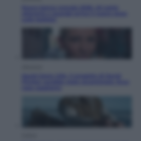
Nuovo bonus energia 2026, chi potrà
ottenerlo e quando arriva il nuovo aiuto
sulle bollette
Televisione
Squid Game USA, il progetto di David
Fincher sarebbe stato accantonato. Ecco
cosa sappiamo
Cinema