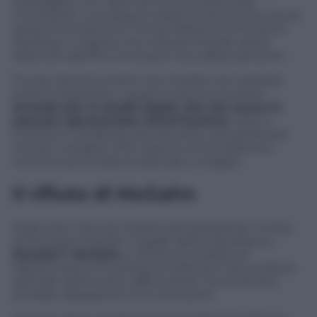
Russiagate, con riferimento a tre particolari
circostanze: una disputa risalente ad anni fa circa la
quota di iscrizione al
Trump National Golf Club
di
Sterling, in Virginia, che indusse Mueller allora
direttore dell’Fbi a revocare il suo abbonamento.
Trump riteneva inoltre che Mueller non potesse
essere imparziale in quanto aveva di recente
lavorato per lo studio legale che che aveva in
passato rapresentato Jared Kushner
, oltre a
mettere in evidenza che era stato consultato per
tornare a dirigere l’Fbi il giorno prima della sua
nomina a procuratore speciale a maggio.
Il rifiuto di McGahn
Dopo aver ricevuto l’ordine del presidente Trump
di licenziare Mueller, il legale della Casa Bianca,
Donald F. McGahn
, si rifiutò di chiedere al
dipartimento di Giustizia di sollevare il procuratore
speciale dall’incarico, affermando che piuttosto
avrebbe rassegnato lui le dimissioni.