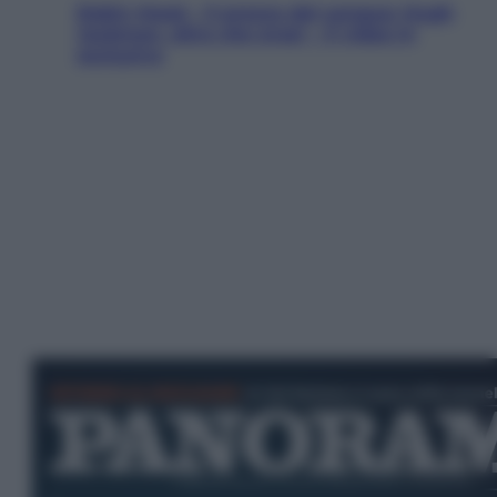
Robin Hood – Il prezzo del sangue: Hugh
Jackman, altro che eroe! – Il video in
esclusiva