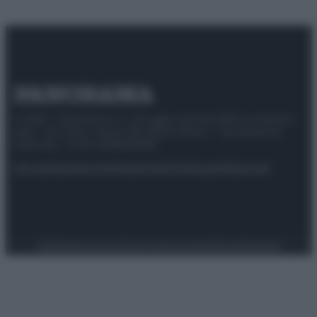
© 2025 – Panorama s.r.l. (Gruppo Società Editrice Italiana
spa) – Via Vittor Pisani 28, 20124 Milano – riproduzione
riservata – P.IVA 10518230965
Attualità
Lifestyle
Moda
Video
Podcast
Abbonati
Preferenze Privacy
Privacy Policy
Cookie Policy
Note legali