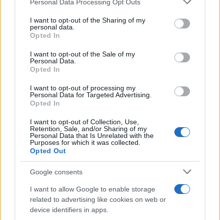
Personal Data Processing Opt Outs
This information may also be disclosed by us to third parties
on the IAB’s List of Downstream Participants that may further
I want to opt-out of the Sharing of my
disclose it to other third parties.
personal data.
Opted In
Please note that this website/app uses one or more Google
services and may gather and store information including but
I want to opt-out of the Sale of my
Personal Data.
not limited to your visit or usage behaviour. You may click to
Opted In
grant or deny consent to Google and its third-party tags to
use your data for below specified purposes in below Google
I want to opt-out of processing my
consent section.
Personal Data for Targeted Advertising.
Opted In
I want to opt-out of Collection, Use,
Retention, Sale, and/or Sharing of my
Personal Data that Is Unrelated with the
Purposes for which it was collected.
Opted Out
Google consents
I want to allow Google to enable storage
related to advertising like cookies on web or
device identifiers in apps.