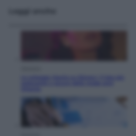
Leggi anche
Televisione
Le schegge riporta su Disney+ il lato più
seducente e oscuro della moda anni
Ottanta
Economia