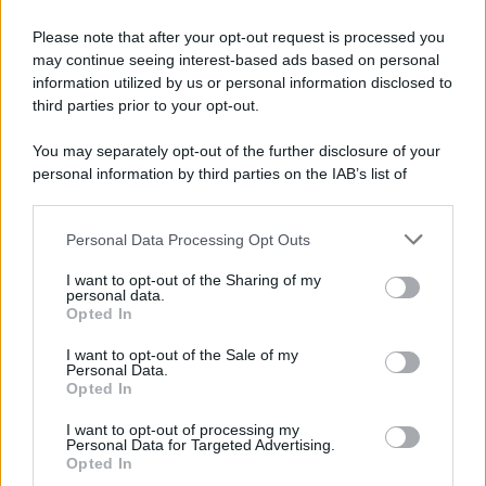
Please note that after your opt-out request is processed you
may continue seeing interest-based ads based on personal
information utilized by us or personal information disclosed to
third parties prior to your opt-out.
You may separately opt-out of the further disclosure of your
personal information by third parties on the IAB’s list of
downstream participants.
Personal Data Processing Opt Outs
This information may also be disclosed by us to third parties
on the IAB’s List of Downstream Participants that may further
I want to opt-out of the Sharing of my
disclose it to other third parties.
personal data.
Opted In
Please note that this website/app uses one or more Google
services and may gather and store information including but
I want to opt-out of the Sale of my
Personal Data.
not limited to your visit or usage behaviour. You may click to
Opted In
grant or deny consent to Google and its third-party tags to
use your data for below specified purposes in below Google
I want to opt-out of processing my
consent section.
Personal Data for Targeted Advertising.
Opted In