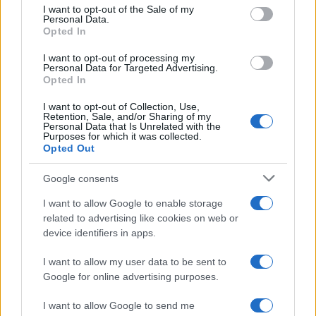
services and may gather and store information including but
I want to opt-out of the Sale of my
Personal Data.
not limited to your visit or usage behaviour. You may click to
Opted In
grant or deny consent to Google and its third-party tags to
use your data for below specified purposes in below Google
I want to opt-out of processing my
consent section.
Personal Data for Targeted Advertising.
Opted In
I want to opt-out of Collection, Use,
Retention, Sale, and/or Sharing of my
Personal Data that Is Unrelated with the
Purposes for which it was collected.
Opted Out
Google consents
I want to allow Google to enable storage
related to advertising like cookies on web or
device identifiers in apps.
I want to allow my user data to be sent to
Google for online advertising purposes.
I want to allow Google to send me