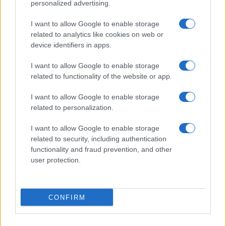
personalized advertising.
I want to allow Google to enable storage
related to analytics like cookies on web or
device identifiers in apps.
I want to allow Google to enable storage
related to functionality of the website or app.
I want to allow Google to enable storage
related to personalization.
I want to allow Google to enable storage
related to security, including authentication
functionality and fraud prevention, and other
user protection.
CONFIRM