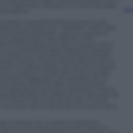
incinta del terzo figlio, lo aveva riconosciuto da un
ne. Il figlio Pietro, chiamato con il nome del padre
Sfog
memorazione.
a Italiana e la guardia di Polizia Giovanni Lupis,
tare alla memoria, sono i cosiddetti “Martiri della
no prima della Liberazione. Lupis era originario di
oi a Regina Coeli, nella cella 342, venne
e di Guerra tedesco e fucilato il 3 giugno 1944 a
e a lui c’era Emilio Scaglia, originario di Verbania,
ui è rimasta una commovente lettera scritta alla
d amata mamma
,
Ti scrivo mentre davanti a me ho
ami è un grande dolore che ti do, ma è il dovere
e un giorno ti rivedrò lassù in alto e da lassù
consolarti. Raggiungo il mio caro papà che mi
i accasciare, perdona il figlio che ha una sorte
e lo voglio da loro, muoio con ingiustizia. E a Roma
stata quella delle mie sofferenze e la mia tomba. Da
o mi trema e non so più ciò che dico. Ti chiedo
: uno di aver dato un dolore ad una mamma. Ma tu
anto mi amava. E se un
giorno la vedrai, lei ti
’ora si avvicina. Perdona mammina. Ti bacia e ti