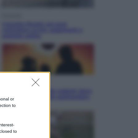
Economia
Cassetto fiscale: ora puoi
controllare avvisi, pagamenti e
pratiche online
Viaggi
Eclissi totale e stelle cadenti: dove
ammirare il cielo più spettacolare
sonal or
dell’estate
ection to
nterest-
closed to