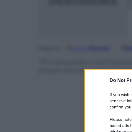
2
m
Google
Discover
Fo
Seguici su
Tre nuove pietre a testimonianza 
propria vita ed il valore del ric
Do Not Pr
If you wish 
sensitive in
confirm your
Please note
based ads b
third parties