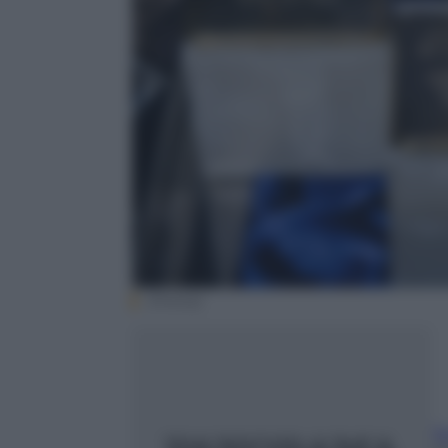
(Polizia)
T