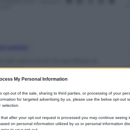
3 Febbraio 2024
– Lettura: 5
inuti
nti preferite
del valore di chi ha sacrificato la
ordo oggi
ocess My Personal Information
to opt-out of the sale, sharing to third parties, or processing of your per
formation for targeted advertising by us, please use the below opt-out s
 selection.
 that after your opt-out request is processed you may continue seeing i
ased on personal information utilized by us or personal information dis
 prior to your opt-out.