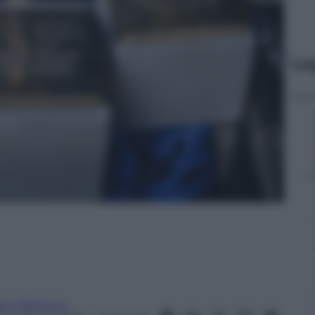
Le
erry Marocco