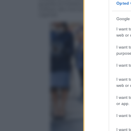
guardia di Pubblica Sicurezza Giovanni 
Opted 
militare alla memoria, fucilati al Forte B
Capitale.
Google 
I want t
web or d
I want t
purpose
I want 
I want t
web or d
I want t
or app.
I want t
I want t