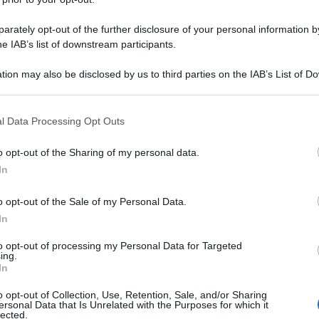
rately opt-out of the further disclosure of your personal information by
he IAB’s list of downstream participants.
tion may also be disclosed by us to third parties on the IAB’s List of 
 that may further disclose it to other third parties.
le nostre sale, è l’agghiacciante rappresentazione
 that this website/app uses one or more Google services and may gath
l Data Processing Opt Outs
i biondi, dalie e ciminiere dal fumo nero sempre
including but not limited to your visit or usage behaviour. You may click 
ista Jonathan Glazer in maniera magistrale) sono
 to Google and its third-party tags to use your data for below specifi
o opt-out of the Sharing of my personal data.
e troppo spesso ha dimenticato chi nel silenzio ha
ogle consent section.
ropria vita per tentare di cambiare il mondo. A
In
guidata da Vittorio Pisani, ha dedicato negli ultimi
lezza che come diceva Primo Levi: «Tutti coloro
o opt-out of the Sale of my Personal Data.
ndannati a riviverlo».
In
ggi razziali e chi si è immolato per non diventarne
’iniziativa
Stolpersteine
,
pietre d’inciampo, ideata
to opt-out of processing my Personal Data for Targeted
ing.
nig, (nel 2022 furono poste quelle all’ingresso
In
. Nel mese di febbraio sono state inaugurate a
 d’inciampo in memoria del vice brigadiere Pietro
o opt-out of Collection, Use, Retention, Sale, and/or Sharing
l valor militare alla memoria, trucidato alle Fosse
ersonal Data that Is Unrelated with the Purposes for which it
della Polizia Africa Italiana Emilio Scaglia e della
lected.