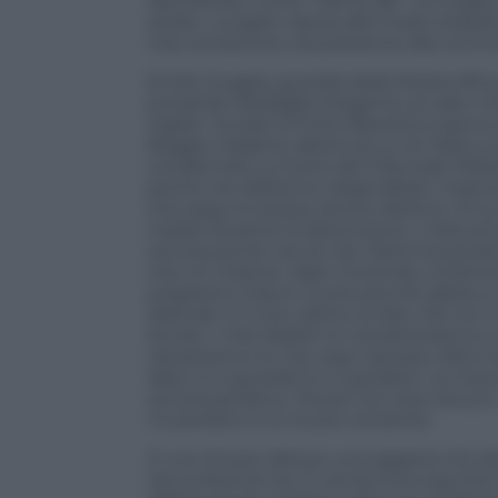
identificato come “Salma 38”. La moglie, 
anello. Lungaro riposa alle Fosse Ardeati
mai conosciuto, era presente alla com
Emilio Scaglia, guardia della Polizia Afric
entrambi Medaglia d’argento al valor mili
Vigilia”, fucilati al Forte Bravetta il gior
Reggio Calabria, detenuto a via Tasso e p
condannato a morte dal Tribunale Militar
poche ore dall’arrivo degli alleati. Insiem
che seguì lo stesso atroce destino. Di l
madre durante la detenzione: «
Cara e
ancora poche ore di vita. Mamma perdon
che mi chiama. Vado morendo contento ch
pregherò il Sacro Cuore perché abbia a 
attende. È il mio ultimo scritto. Ma non t
brutta. I miei fratelli mi vendicheranno 
riposeranno le mie ossa. Questa città è 
lassù io ti guarderò e ti guiderò. La man
ancora perdono. Muoio con due rancori
mi perdoni e io muoio contento.
E uno di aver deluso una ragazza che t
racconterà di me. E ora termino perché l