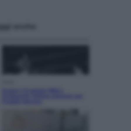
ggi anche
Musica
Queen: il 9 agosto 1986 a
Knebworth l’ultimo concerto con
Freddie Mercury