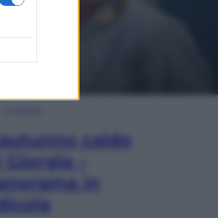
In Edicola
’autunno caldo
i Giorgia –
anorama in
dicola