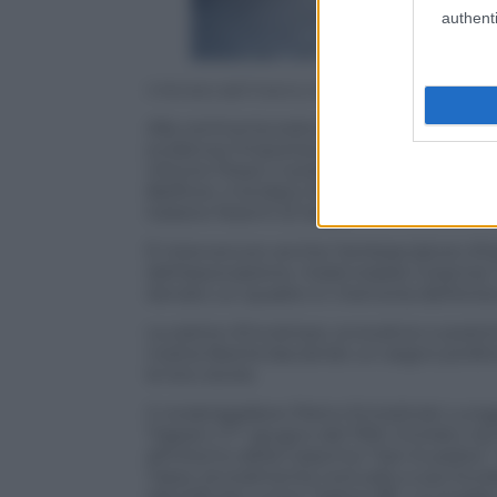
authenti
Il Ministro dell’Interno, Matteo Piantedosi
Alla cerimonia erano presenti il ministr
evidenza l’importanza del progetto “Senz
Vittorio Pisani, il prefetto di Roma Lam
Belfiore, il sindaco Roberto Gualtieri e
italiane Noemi Di Segni.
È intervenuto anche l’ambasciatore d’Isr
dell’associazione «Italia Israele Cosenza
donato un quadro in memoria dell’eroico 
Le pietre d’inciampo, evocative e poetic
nostra libertà lasciando un segno prof
le loro storie.
Il vicebrigadiere Pietro Ermelindo Lunga
Trapani, il 1° giugno del 1910. Entrato nel
all’interno della Caserma “San Eusebio”
Tasso, brutalmente torturato e poi fucil