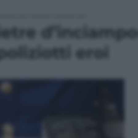
ampo» per ricordare i poliziotti eroi
etre d’inciampo
poliziotti eroi