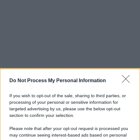
Do Not Process My Personal Information
If you wish to opt-out of the sale, sharing to third parties, or
processing of your personal or sensitive information for
targeted advertising by us, please use the below opt-out
section to confirm your selection.
Please note that after your opt-out request is processed you
may continue seeing interest-based ads based on personal