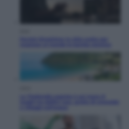
Esteri
Perché Hiroshima: la città scelta per
mostrare al mondo la bomba atomica
Viaggi
La Thailandia segreta è sul mare: 8
luoghi tra delfini rosa, grotte di smeraldo
e villaggi sull’acqua