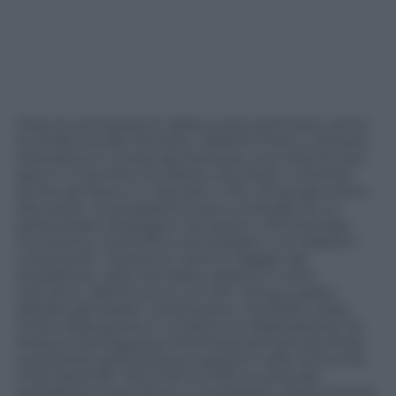
Dopo le anticipazioni della scorsa settimana, arriva
la conferma del Cremlino: Vladimir Putin è arrivato
stamattina in Corea del Nord per una visita di due
giorni. Il Cremlino ha riferito che Putin si recherà
anche ad Hanoi, in Vietnam, il 19 e 20 giugno dove
discuterà « le prospettive per lo sviluppo di un
partenariato strategico nei settori commerciale,
economico, scientifico, tecnologico, e le relazioni
umanitarie». Questo è il primo viaggio del
presidente russo nel Paese asiatico in oltre
vent’anni, dall’incontro con Kim Jong-il, padre
dell’attuale leader nordcoreano, nel 2000. Dopo
l’inizio della guerra in Ucraina, la collaborazione tra
Mosca e Pyongyang è diventata sempre più forte,
suscitando grandi preoccupazioni nella comunità
internazionale. Secondo la CNN, la visita del
presidente russo serve a consolidare ulteriormente