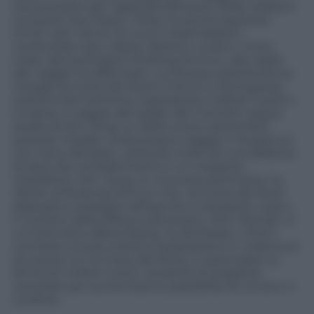
ma piuttosto per l’approfondimento delle relazioni
tra questi due Paesi». Kirby ha anche espresso
timori «per l’arrivo di nuovi missili balistici
nordcoreani per colpire obiettivi ucraini». Putin,
citato dal quotidiano Rodong Sinmun, alla vigilia
del viaggio ha affermato: «La Russia sosterrà senza
indugio la Corea del Nord in futuro e Pyongyang
sostiene fermamente l’operazione militare russa in
Ucraina».Il viaggio del leader del Cremlino segue
quello di Kim Jong-un dello scorso settembre,
quando il leader nordcoreano viaggiò in Russia sul
suo treno blindato, visitando molti siti una fabbrica
di aerei da combattimento e un impianto
missilistico. Kim Jong-un, la scorsa settimana, ha
riferito al Rodong Sinmun che «la Corea del Nord
darà pieno sostegno all’esercito e al popolo russo.»
Il ministro della Difesa sudcoreano, Shin Wonsik, in
un’intervista a Bloomberg, ha dichiarato: «Putin
cercherà una più stretta cooperazione in materia di
sicurezza con la Corea del Nord, in particolare su
forniture militari come i proiettili di artiglieria
necessari per aumentare le possibilità di vincere in
Ucraina».