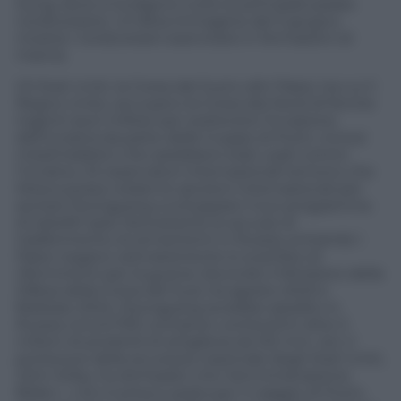
Sung, dove si svolgono tutte le principali parate
nordcoreane. Un’altra immagine del 5 giugno
mostra i nordcoreani esercitarsi in formazioni di
marcia.
Gli Stati Uniti, la Corea del Sud e altri Paesi, tra cui il
Regno Unito, accusano la Corea del Nord di fornire
ingenti aiuti militari per sostenere l’invasione
dell’Ucraina da parte delle truppe di Putin, inclusi
missili balistici che sarebbero stati usati contro
l’Ucraina. Gli osservatori internazionali temono che
Mosca possa violare le sanzioni internazionali per
aiutare Pyongyang a sviluppare il suo programma
di satelliti spia. Nonostante le accuse di
trasferimento di armamenti in Russia, entrambi i
Paesi negano ostinatamente lo scambio di
rifornimenti per la guerra. Secondo il Ministero della
Difesa della Corea del Sud, tra agosto 2023 e
febbraio 2024, Pyongyang avrebbe spedito in
Russia circa 6.700 container contenenti oltre 3
milioni di proiettili di artiglieria da 152 mm. Ieri, il
portavoce della sicurezza nazionale degli Stati Uniti,
John Kirby, ha dichiarato che l’amministrazione
Biden « non è preoccupata per il viaggio di Putin,