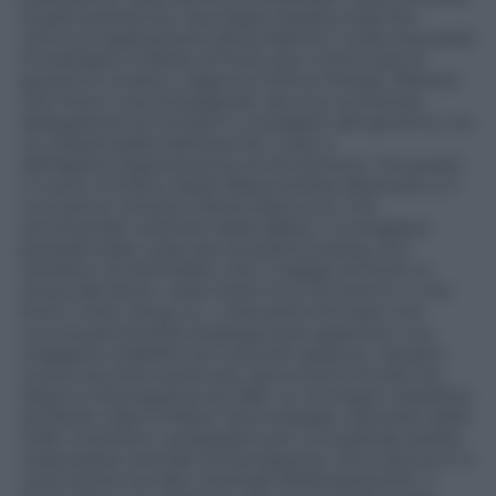
la partnership tra i due Paesi, basata sulla loro
comune opposizione all’Occidente e sulla necessità
di sostegno militare di Putin per continuare la
guerra in Ucraina. L’Agence France-Presse riferisce
che Putin è accompagnato da una numerosa
delegazione di ministri e consiglieri del governo, tra
cui responsabili dell’esercito russo e
dell’approvvigionamento di armamenti. Tra questi,
il nuovo ministro della Difesa Andrey Belousov e il
vice primo ministro Denis Manturov, che
sovrintende il settore della difesa. Il consigliere
presidenziale russo per la politica estera, Yuri
Ushakov, ha dichiarato che il viaggio di Putin in
Corea del Nord « sarà molto ricco di eventi» e che
Putin e Kim Jong-un « intendono firmare una
nuova partnership strategica per garantire una
maggiore stabilità nel nord-est asiatico». Questo
nuovo accordo sostituirà i documenti firmati tra
Mosca e Pyongyang nel 1961. Le immagini satellitari
di Planet Labs e Maxar Technologies, riportate dalla
CNN, mostrano i preparativi per una grande parata
nella piazza centrale di Pyongyang. Una tribuna è in
costruzione sul lato orientale della piazza Kim Il