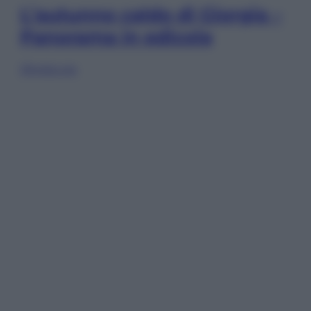
L’autunno caldo di Giorgia –
Panorama in edicola
Sfoglia ora