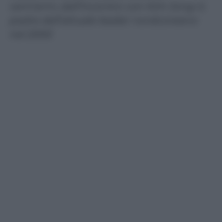
vent’anni, dall’incontro con Kim Jong-il,
padre dell’attuale leader nordcoreano
nel 2000