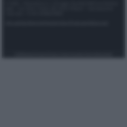
© 2025 – Panorama s.r.l. (Gruppo Società Editrice Italiana
spa) – Via Vittor Pisani 28, 20124 Milano – riproduzione
riservata – P.IVA 10518230965
Attualità
Lifestyle
Moda
Video
Podcast
Abbonati
Preferenze Privacy
Privacy Policy
Cookie Policy
Note legali