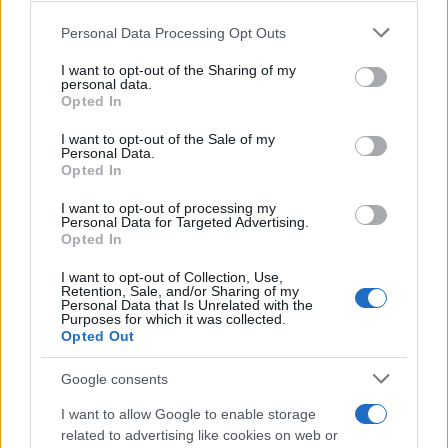
Personal Data Processing Opt Outs
This information may also be disclosed by us to third parties
on the IAB’s List of Downstream Participants that may further
I want to opt-out of the Sharing of my
disclose it to other third parties.
personal data.
Opted In
Please note that this website/app uses one or more Google
services and may gather and store information including but
I want to opt-out of the Sale of my
Personal Data.
not limited to your visit or usage behaviour. You may click to
Opted In
grant or deny consent to Google and its third-party tags to
use your data for below specified purposes in below Google
I want to opt-out of processing my
consent section.
Personal Data for Targeted Advertising.
Opted In
I want to opt-out of Collection, Use,
Retention, Sale, and/or Sharing of my
Personal Data that Is Unrelated with the
Purposes for which it was collected.
Opted Out
Google consents
I want to allow Google to enable storage
related to advertising like cookies on web or