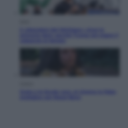
Esteri
Il «Mamdani del Michigan» vince le
primarie dem: perché Trump ora sogna il
colpaccio al Senato
Cinema
Greta e le favole vere, al cinema la fiaba
ecologica con Raoul Bova