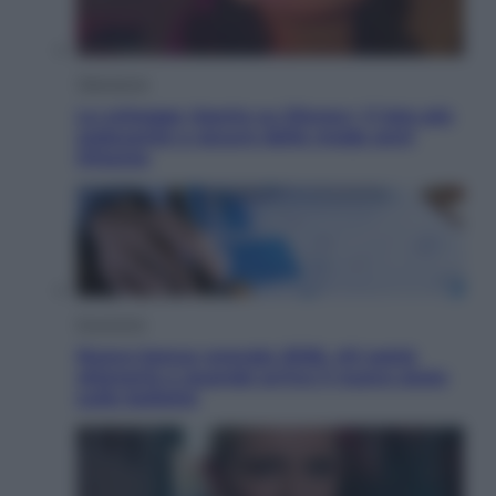
Televisione
Le schegge riporta su Disney+ il lato più
seducente e oscuro della moda anni
Ottanta
Economia
Nuovo bonus energia 2026, chi potrà
ottenerlo e quando arriva il nuovo aiuto
sulle bollette