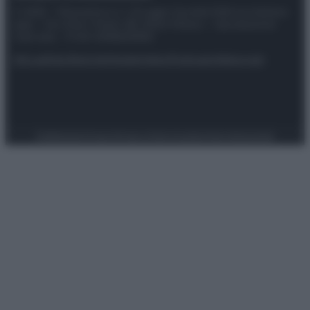
© 2025 – Panorama s.r.l. (Gruppo Società Editrice Italiana
spa) – Via Vittor Pisani 28, 20124 Milano – riproduzione
riservata – P.IVA 10518230965
Attualità
Lifestyle
Moda
Video
Podcast
Abbonati
Preferenze Privacy
Privacy Policy
Cookie Policy
Note legali