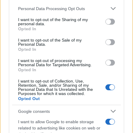
Personal Data Processing Opt Outs
This information may also be disclosed by us to third parties
on the IAB’s List of Downstream Participants that may further
I want to opt-out of the Sharing of my
disclose it to other third parties.
personal data.
Opted In
Please note that this website/app uses one or more Google
services and may gather and store information including but
I want to opt-out of the Sale of my
Personal Data.
not limited to your visit or usage behaviour. You may click to
Opted In
grant or deny consent to Google and its third-party tags to
use your data for below specified purposes in below Google
I want to opt-out of processing my
consent section.
Personal Data for Targeted Advertising.
Opted In
I want to opt-out of Collection, Use,
Retention, Sale, and/or Sharing of my
Personal Data that Is Unrelated with the
Purposes for which it was collected.
Opted Out
Google consents
I want to allow Google to enable storage
related to advertising like cookies on web or