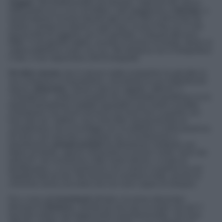
viaggio
. Dai findelmondani ad esempio, negli anni 90, epoca
della parità uno a uno col dollaro, tutti viaggiavano in
Europa
, e
quindi spesso ti trovavi davanti agli occhi chili e chili di foto da
vedere, sempre le stesse in ogni casa: la torre Pisa con X che
faceva finta di reggerla, poi X in gondola, X davanti alla torre
Eiffel, X nei giardini inglesi, accanto al musico di strada, dentro la
cabina telefonica rossa, ecc ecc. Ma all’epoca non si fotografava
il cibo, il che risparmiava chili di fotografie.
Un’altro
mostro
che in alcune realtà scolastiche ha già fatto la
sua comparsa è il temutissimo, nonostante la sua insignificante
stazza,
pidocchio
. Girano mail con oggetto “allarme” o
“emergenza”, scelta di vocaboli che si potrebbe giustificare se la
bestia trasmettesse malattie inguaribili e per essere sconfitta
richiedesse l’uso d’armi da fuoco (al meno fino a quando non
farà nido nel mellino), ma è senz’altro sproporzionata se
consideriamo che si sconfigge con un pettinino e tanta pazienza.
Al meno così sarà fino a quando non si evolveranno e
diventeranno
animali
protetti
da allontanare mediante una
lettera di sfratto, oppure chiamando al numero verde “amici dei
pidocchi” che arriveranno nelle nostre dimore, a modo di
gosthbusters, e se li porteranno via a vivere in praterie di cuoi
capelluti fatti ad arte. Ma dovranno evolversi molto, perché al
momento senza una testa viva non sono capaci di campare.
Poi ci sono gli
inserimenti
all’asilo e le prime elementari.
Momenti di
distacco
, talvolta più duro per la madre che per il
fanciullo (ultima riga leggermente autoreferenziale), che esce