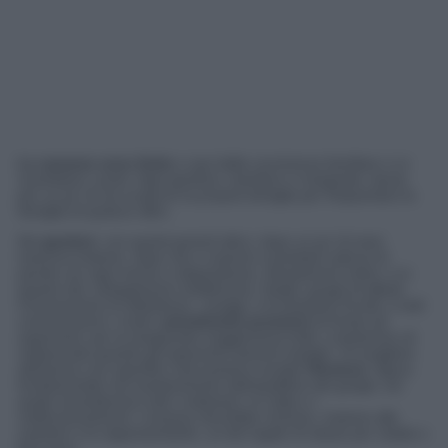
Le
vacanze
sono
finite
e sazi della convivenza familiare ci si
scambiano i posti. Ogni genitore, bambino e insegnate, lascia
per un po’ di ore al giorno la propria famiglia per frequentare la
famiglia di qualcun altro.
Noi
genitori
, con questi parenti altrui, dopo un po’ di mesi
trascorsi insieme, dopo che ci saremo scambiati caterve di
parole con ogni mezzo a disposizione, diventeremo intimi, e in
quanto tali, svilupperemo intolleranze, fastidi, gruppi di alleati.
Conosceremo le debolezze, i preggi, e le fissazioni di tutti, e tutti
conosceranno i nostri;
prenderemo
posizioni
di fronte ad
argomenti, per la stragrande maggioranza futili, e tenteremo di
svignarcela quando gli argomenti saranno basilari. Si sceglierà
attraverso uno specifico meccanismo sociale
l’Escluso
, figura
fondamentale nel mantenimento dell’equilibrio dei gruppi, sul
quale incanaleremo tutti i malesseri, le colpe e i
malfunzionamenti. L’escluso dovrebbe ricevere, insieme alle
maestre e la rappresentante, un bel regalo di classe per natale e