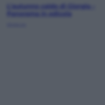
L’autunno caldo di Giorgia –
Panorama in edicola
Sfoglia ora