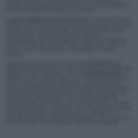
affranta, tradita con una maestra d’asilo, e va a piangere di
nascosto la consapevolezza che d’ora in poi dovrà condividere i
baci mocciosi della sua creatura con il mondo.
La
prima
settimana
di
scuola
è
faticosa
, non per tutti, ma per
quelli che vorremmo avere la certezza che riusciremo a fare tutto
per tutto l’anno, ad alzarci presto, e ancora più presto quando
cambierà l’ora, che avremo la forza per sostenere,
accompagnare, che saremo capaci di aiutare con i compiti e a
superare le difficoltà; capaci di tenere i vestiti puliti e i pidocchi
lontani, che non avremo paura, oltre alla gioia, di vederli
crescere.
La prima settimana vorrei fare come il
nonno
Marcelo
(dai
findelmondani nomi Italiani sì, tanti, ma le doppie sono state tutte
abolite). Lui viveva nel campo, iniziò la
scuola
elementare
e ci
andava da solo, a cavallo. Dopo un po’ i suoi genitori vennero a
sapere che non era andato alle lezioni, e la sera gli chiesero
cosa avesse fatto tutto quel tempo. Lui spiegò che gironzolava a
cavallo nei paraggi della scuola fino a quando non vedeva tutti
che uscivano, allora tornava a casa al trotto tranquillo. Gli
chiesero perché, e lui rispose “e cosa ci vado a fare io a scuola,
che non so né leggere né scrivere”. Non era male come risposta.
Gironzolò ancora per un po’ di tempo fino a quando non si
persuase che poteva iniziare pur non sapendo. Tanto il cammino
si percorre tutto, ma un passo alla volta, al trotto tranquillo.