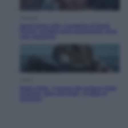
Televisione
Squid Game USA, il progetto di David
Fincher sarebbe stato accantonato. Ecco
cosa sappiamo
Cinema
Robin Hood – Il prezzo del sangue: Hugh
Jackman, altro che eroe! – Il video in
esclusiva