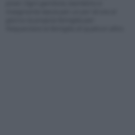
posti. Ogni genitore, bambino e
insegnante lascia per un po’ di ore al
giorno la propria famiglia per
frequentare la famiglia di qualcun altro.