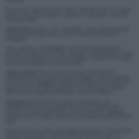
fine anno.
Ma la cosa è appena iniziata. Siamo nella fase dove ci si chiede
ancora come sono andate le vacanze e si risponde a seconda
del proprio stile:
“
Tutto
bene
, grazie, e voi?”: espeditiva, vuole superare questa
fase il prima possibile senza dare ne ricevere informazioni
dettagliate.
“beh, insomma…dai,
benone
” con le mani unite davanti al
grembo e la testa un po’ di lato. Risposta corrispondente a chi ha
avuto (e ha sempre) un mucchio di sfighe, e anche a chi è stato
tre mesi alle Maldive in un’isola privata.
“
Quali
vacanze
? Ma chi se le ricorda più! Sono già così
stressata che mi sembra di essere a maggio”: animale cittadino
con gli occhiali appoggiati in quel piccolo spazio che rimane tra i
buchi del naso e il labbro superiore e un’auricolare pendente
dall’orecchio collegato al telefonino. Sempre in affanno.
Una
paura
però accomuna a tutti in questa fase: che
all’interlocutore venga in mente di tirar fuori il “Album delle
vacanze” rinchiuso nel telefono, pieno di bambini in spiaggia,
piatti di cozze e vongole, tramonti, e primi piani di piedi in riva al
mare.
Questa paura una volta, prima degli smartphones, ti veniva solo
se eri a casa di amici e questi erano tornati da poco da un