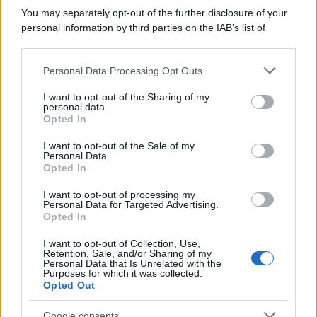
You may separately opt-out of the further disclosure of your
personal information by third parties on the IAB’s list of
downstream participants.
Personal Data Processing Opt Outs
This information may also be disclosed by us to third parties
on the IAB’s List of Downstream Participants that may further
I want to opt-out of the Sharing of my
disclose it to other third parties.
personal data.
Opted In
Please note that this website/app uses one or more Google
services and may gather and store information including but
I want to opt-out of the Sale of my
Personal Data.
not limited to your visit or usage behaviour. You may click to
Opted In
grant or deny consent to Google and its third-party tags to
use your data for below specified purposes in below Google
I want to opt-out of processing my
consent section.
Personal Data for Targeted Advertising.
Opted In
I want to opt-out of Collection, Use,
Retention, Sale, and/or Sharing of my
Personal Data that Is Unrelated with the
Purposes for which it was collected.
Opted Out
Google consents