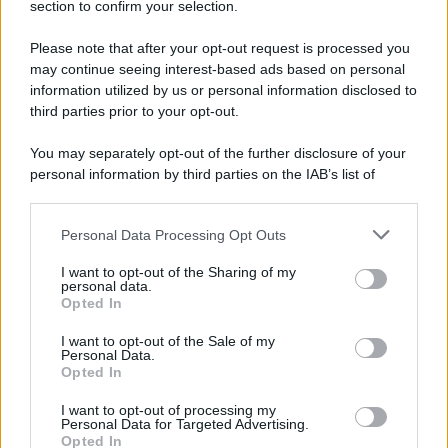
section to confirm your selection.
Please note that after your opt-out request is processed you
may continue seeing interest-based ads based on personal
information utilized by us or personal information disclosed to
third parties prior to your opt-out.
You may separately opt-out of the further disclosure of your
personal information by third parties on the IAB’s list of
downstream participants.
Personal Data Processing Opt Outs
This information may also be disclosed by us to third parties
on the IAB’s List of Downstream Participants that may further
I want to opt-out of the Sharing of my
disclose it to other third parties.
personal data.
Opted In
Please note that this website/app uses one or more Google
services and may gather and store information including but
I want to opt-out of the Sale of my
Personal Data.
not limited to your visit or usage behaviour. You may click to
Opted In
grant or deny consent to Google and its third-party tags to
use your data for below specified purposes in below Google
I want to opt-out of processing my
consent section.
Personal Data for Targeted Advertising.
Opted In