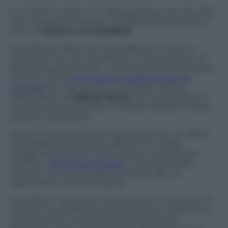
E se l’odio ha dato il “la” alla legislatura, era naturale
che a cascata trovassero cittadinanza sentimenti
come il
rancore e la vendetta
.
Al confronto delle idee si è preferito il ricorso a
categorie che non dovrebbero trovare spazio nel
dibattito parlamentare. L’ultimo esempio è arrivato
dai lavori della
commissione parlamentare di
inchiesta
sui crac bancari, l’ennesimo atto di
masochismo di
Matteo Renzi
che ha disvelato in
maniera inoppugnabile il “metodo Rignano” della
gestione del potere.
Oltre che imbarazzante è apparsa come un’offesa
all’intelligenza la pietosa difesa che lo stato
maggiore del Partito democratico ha innalzato
attorno a
Maria Elena Boschi
, inchiodata dalle
diverse e autorevoli testimonianze alle sue
gigantesche irresponsabilità.
Con Renzi – incapace di intercettare e cavalcare la
voglia di cambiamento del Paese per evidenti e a
questo punto insuperabili limiti personali