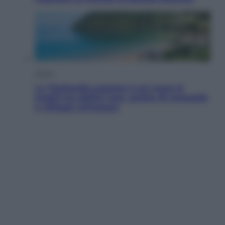
Viaggi
La Thailandia segreta è sul mare: 8
luoghi tra delfini rosa, grotte di smeraldo
e villaggi sull’acqua