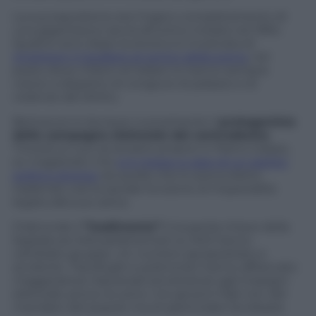
La sua espulsione era il logico completamento di
una gigantesca caccia all’uomo iniziata nel 1994.
Quattro anni dopo la storia si è incaricata di
rimettere il Cavaliere al centro della scena
, nel
posto dove milioni di italiani lo hanno sempre
voluto a dispetto di congiure di palazzo e di
violenze del diritto.
Berlusconi è dunque nuovamente il
protagonista
della campagna elettorale del centrodestra
.
Troverà un suo avversario proprio in Pietro Grasso,
ex magistrato che
si è messo a capo di un partito
politico diverso
da quello che lo aveva eletto
tradendo così la sacrale funzione di imparzialità
legata alla sua carica.
D’altronde il
“tradimento”
è la parola chiave della
legislatura: 546 parlamentari su 945 hanno
cambiato gruppo. Un numero spropositato e
avvilente. Transfughi e poltronisti hanno affiancato
maggioranze trasversali ed estranee agli impegni
elettorali, prova ne sono i tre governi figli non del
mandato del popolo ma di spericolate acrobazie.