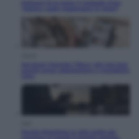
Pellacani fa la storia: 5 medaglie d’oro
“Adesso voglio raggiungere le cinesi”
Lifestyle
Dal blush Charlotte Tilbury alle tote bag:
perché ormai collezioniamo e rivendiamo
tutto
Esteri
Perché Hiroshima: la città scelta per
mostrare al mondo la bomba atomica