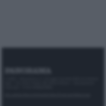
© 2025 – Panorama s.r.l. (Gruppo Società Editrice Italiana
spa) – Via Vittor Pisani 28, 20124 Milano – riproduzione
riservata – P.IVA 10518230965
Attualità
Lifestyle
Moda
Video
Podcast
Abbonati