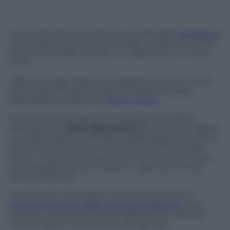
La fine del 2017 coincide con quella della
legislatura
.
La sovrapposizione induce a fare un bilancio, come
sempre succede quando ci si affaccia a un nuovo
anno.
L’alfa e l’omega della XVII legislatura hanno il volto
del presidente del Senato e presidente della
Repubblica supplente,
Pietro Grasso
.
Fu lui ad annunciare il 27 novembe del 2013 la
decadenza di
Silvio Berlusconi
da senatore, legata
a un’applicazione retroattiva della legge Severino e
dunque contraria a un principio elementare del
diritto: nessuno può essere punito se non in forza
di una legge che sia entrata in vigore prima del
fatto commesso.
Inutilmente il Cavaliere chiese di attendere il
pronunciamento della Corte di Strasburgo
sulla
vicenda: nell’Italia accecata dall’odio non poteva
trovare spazio una richiesta del genere.