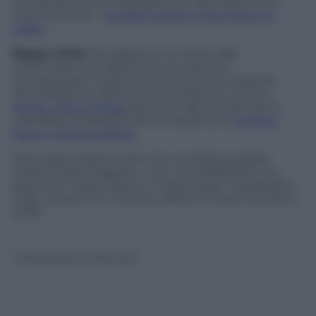
dimostrati anche nella gestione del referendum
costituzionale –
ha fallito anche il Movimento 5
stelle
.
Beppe Grillo
l’ha capito e si è ritirato alla
chetichella, così della forza che doveva
sconquassare il sistema rimane la più evidente
dimostrazione della sua inconsistenza: rimane
Roma, città umiliata
agli occhi del mondo per la
manifesta incapacità amministrativa di
Virginia
Raggi, sindaca grillina
.
Ora Luigi Di Maio ci dice che vorrebbe guidare
l’Italia e basta leggere un po’ di analfabetismi su
pensioni e tasse, lavoro e impresa per rimpiangere
Grillo. Almeno lui ci faceva ridere. E insomma: buon
2018!
© Riproduzione Riservata