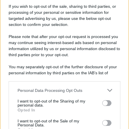
If you wish to opt-out of the sale, sharing to third parties, or
processing of your personal or sensitive information for
targeted advertising by us, please use the below opt-out
section to confirm your selection.
Please note that after your opt-out request is processed you
may continue seeing interest-based ads based on personal
information utilized by us or personal information disclosed to
third parties prior to your opt-out.
You may separately opt-out of the further disclosure of your
personal information by third parties on the IAB’s list of
downstream participants.
Personal Data Processing Opt Outs
This information may also be disclosed by us to third parties
on the IAB’s List of Downstream Participants that may further
I want to opt-out of the Sharing of my
disclose it to other third parties.
personal data.
Opted In
Please note that this website/app uses one or more Google
services and may gather and store information including but
I want to opt-out of the Sale of my
Personal Data.
not limited to your visit or usage behaviour. You may click to