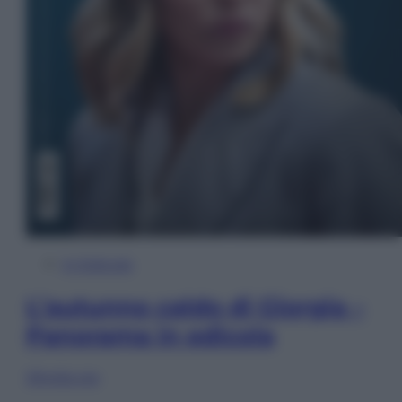
In Edicola
L’autunno caldo di Giorgia –
Panorama in edicola
Sfoglia ora