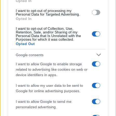
Opted In
grant or deny consent to Google and its third-party tags to
use your data for below specified purposes in below Google
I want to opt-out of processing my
consent section.
Personal Data for Targeted Advertising.
Opted In
I want to opt-out of Collection, Use,
Retention, Sale, and/or Sharing of my
Personal Data that Is Unrelated with the
Purposes for which it was collected.
Opted Out
Google consents
I want to allow Google to enable storage
related to advertising like cookies on web or
device identifiers in apps.
I want to allow my user data to be sent to
Google for online advertising purposes.
I want to allow Google to send me
personalized advertising.