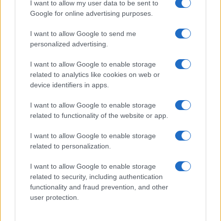
I want to allow my user data to be sent to
Google for online advertising purposes.
I want to allow Google to send me
personalized advertising.
I want to allow Google to enable storage
related to analytics like cookies on web or
device identifiers in apps.
I want to allow Google to enable storage
related to functionality of the website or app.
I want to allow Google to enable storage
related to personalization.
I want to allow Google to enable storage
related to security, including authentication
functionality and fraud prevention, and other
user protection.