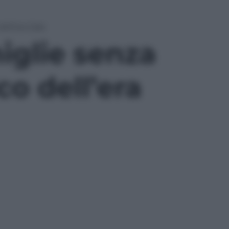
ell’era Sala
miglie senza
co dell’era