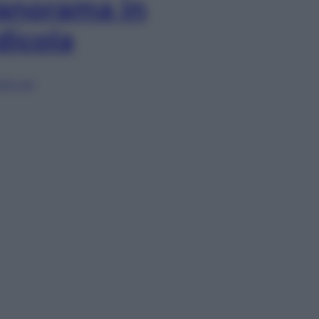
anorama in
dicola
lia ora