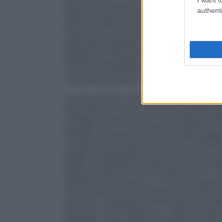
processi, sequestri, promesse e cambi d
authenti
Sala sembra arrivata alla fine del mandat
primo verdetto penale del lungo filone u
imputati nel processo Torre Milano, il gr
destinata a pesare sul confronto tra Pr
problema della città. La formula dell’asso
ambienti giudiziari, potrebbe infatti segn
urbanistica dell’intervento e l’assenza 
normativo incerto in cui si sarebbero mos
In altre parole, il processo penale su Tor
Non dice però che il vecchio modello pos
indagini di questi anni hanno già cambi
stringente il ricorso ai piani attuativi, 
difficile procedere con titoli edilizi legg
conferma è arrivata ancora una volta da v
stagione giudiziaria che ha investito l’u
della Lombardia ha respinto il ricorso de
disposto dal Comune, confermando una l
salvato né attraverso un nuovo progetto
amministrativi, la precedente sentenza 
soltanto irregolarità procedurali, ma viol
dunque, di correggere un vizio formale. P
radicale» e riguardano le caratteristiche 