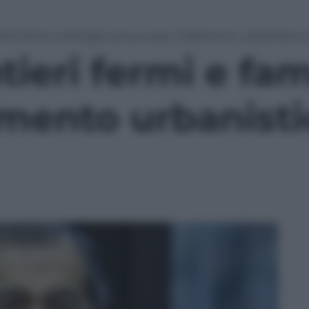
ieri fermi e famiglie senza casa: il fallimento urbanistico d
tieri fermi e fa
limento urbanisti