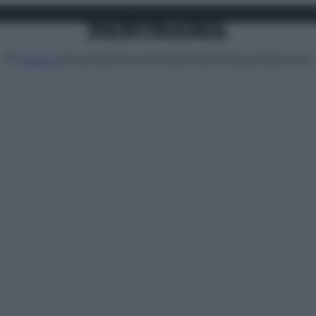
Attualità
Lifestyle
Moda
Video
Podcast
Abbonati
MENU