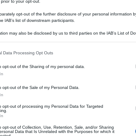
 prior to your opt-out.
rately opt-out of the further disclosure of your personal information by
he IAB’s list of downstream participants.
tion may also be disclosed by us to third parties on the IAB’s List of 
 that may further disclose it to other third parties.
 that this website/app uses one or more Google services and may gath
l Data Processing Opt Outs
including but not limited to your visit or usage behaviour. You may click 
 to Google and its third-party tags to use your data for below specifi
o opt-out of the Sharing of my personal data.
ogle consent section.
In
2024, ha deciso insieme alla compagna di aderire a
ava di essere a pochi passi dalla sua prima casa.
’estate del 2025, in via Castellammare. Oggi, quasi
o opt-out of the Sale of my Personal Data.
o vedrà aprire quel cantiere. Nel frattempo,
In
rare casa è sempre più difficile e dove persino i
più accessibile sembrano essersi impantanati in una
to opt-out of processing my Personal Data for Targeted
a, invece, aspetta dal 2020. Quando aderì
ing.
aveva due anni. Oggi ne ha otto. Intanto è arrivato un
In
, le esigenze sono cambiate. La casa, però, è
n esiste ancora una data per l’avvio dei lavori. Poi
o opt-out of Collection, Use, Retention, Sale, and/or Sharing
ersonal Data that Is Unrelated with the Purposes for which it
iglio, socio della cooperativa Cascina Gatti. Nel 2024
lected.