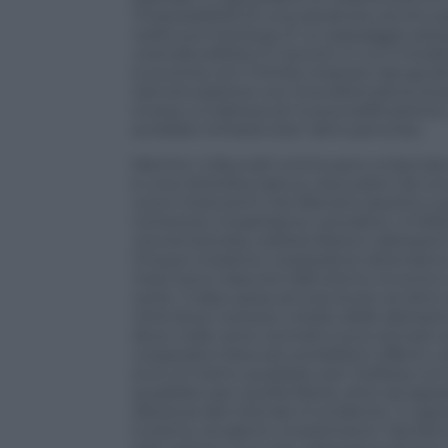
l’impossibilità di una sanatoria, anche pa
nella sua interezza. È un passaggio pes
vicenda edilizia. È il punto in cui il mo
si scontra con il limite imposto dai giud
ristrutturazione con Scia alternativa al 
invece, si trattava di nuova edificazion
avrebbe richiesto ben altro percorso.
Mentre i tribunali continuano a tracciare 
è una città bloccata su due piani: da una p
nuovi interventi che faticano persino a 
Consorzio Cooperative Lavoratori. A Milan
convenzionata, edilizia libera e abitazion
Cinque iniziative cooperative attendono an
mesi sono trascorsi dall’ultimo incontro
certe. Il dato pesa ancora di più se let
città dove il prezzo medio delle abitazi
dove nelle zone centrali si può arrivare 
cooperativi bloccati avrebbero offerto c
euro al metro quadrato per l’edilizia con
quadrato per quella libera, oltre ad app
distanza dal mercato è evidente. Il capo
turismo, studenti, investimenti. Ma fati