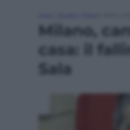
Home
»
Attualità
»
Politica
»
Milano, cant
Milano, can
casa: il fal
Sala