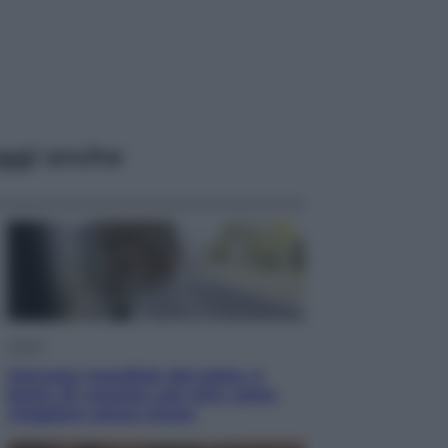
ggi anche
Viaggi
Giornata mondiale del gatto, è
boom di vacanze con loro: come
viaggiare senza stress