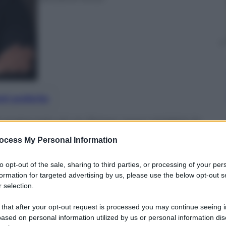
nti preferite
grattacielo di via Stresa, sono migliaia le
 nuova casa ma non riescono a entrarne
ocess My Personal Information
i edilizi della giunta Sala. Una paralisi
e costruttori.
to opt-out of the sale, sharing to third parties, or processing of your per
formation for targeted advertising by us, please use the below opt-out s
 selection.
 that after your opt-out request is processed you may continue seeing i
ased on personal information utilized by us or personal information dis