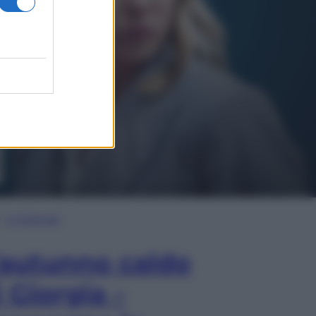
In Edicola
’autunno caldo
i Giorgia –