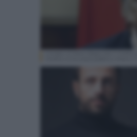
Il Sindaco di Milano Beppe Sala in Prefett
l’Ordine e la Sicurezza pubblica a Milan