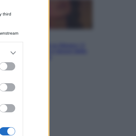
 third
Downstream
Televisione
Le schegge riporta su Disney+ il
er and store
lato più seducente e oscuro della
to grant or
moda anni Ottanta
ed purposes