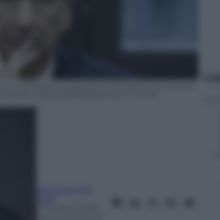
Le
ura in conferenza stampa dopo il Comitato provinciale per
o, 5 novembre 2022.ANSA/MOURAD BALTI TOUATI
Alessandro Da
Rold
27 Giugno 2026
–
Lettura: 8 minuti