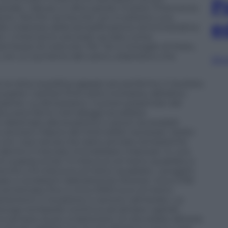
P
rziale. L’abuso, in altre parole, investe l’intervento
ante. Perché via Fauchè non è soltanto una
e
dello milanese della semplificazione amministrativa
ici. L’intervento era stato avviato come
permesso di costruire. Per Tar e Consiglio di Stato,
e, con un aumento del carico urbanistico che
Sfog
la rotta, la politica appare ancora ferma. Il risultato
arte i cantieri finiti sotto inchiesta, dall’altra i
partire. Lo dimostrano i numeri presentati dal
o sono fermi 440 alloggi tra edilizia
i destinate alla locazione a canoni accessibili.
cora il rilascio dei titoli edilizi necessari. Sedici
 con i soci senza che siano arrivate tempistiche
to dentro il mercato immobiliare milanese. In una
oni supera ormai i 5 mila euro al metro quadrato e
anche a 15 mila euro al metro quadrato, i progetti
ase a condizioni radicalmente diverse: circa 2.750
venzionata, fino a circa 3.900 euro al metro
artamenti in locazione a canone calmierato. La
luogo lombardo continua ad attirare capitali,
ca sempre di più a trattenere chi dovrebbe abitarla