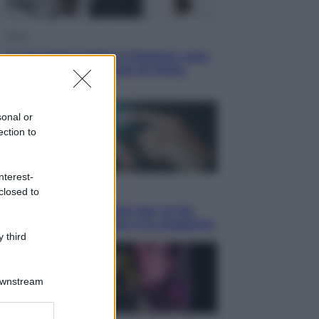
Sport
La Juventus batte il Chelsea: cosa
ha detto l’amichevole di Hong
Kong
sonal or
ection to
nterest-
Economia
closed to
IT Wallet obbligatorio per la Pa:
cos’è, come funziona e le scadenze
 third
Downstream