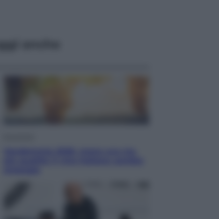
ggi anche
Economia
Vendemmia 2026, meno uva ma
più qualità: il vino italiano cambia
strategia