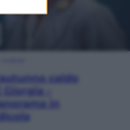
In Edicola
’autunno caldo
i Giorgia –
anorama in
dicola