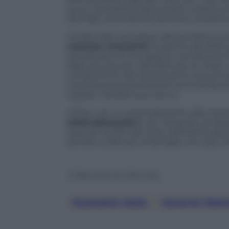
euro, il beneficio sarà portato a 3.600 e
altri figli, estendendo pertanto la platea
Confermato ed esteso alle lavoratrici 
mamme lavoratrici
. A partire dal 2025,
beneficiare di uno sgravio contributivo
figlio più piccolo. Dal 2027, per le madri 
compimento del diciottesimo anno di età
concessa esclusivamente se la retribuzio
supera i 40.000 euro annui.
Infine, con un emendamento alla manovr
elettrodomestici
”, per l’acquisto di dis
sarà pari al 30% del costo dell’elettrod
portato a 200 per le famiglie con Isee in
© Riproduzione Riservata
Economia Italia
, 
Governo Melo