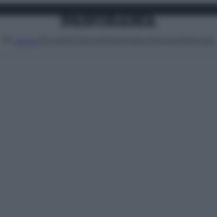
Attualità
Lifestyle
Moda
Video
Podcast
Abbonati
MENU