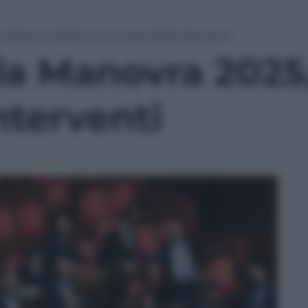
a Manovra 2025, ecco i principali interventi
la Manovra 2025,
nterventi