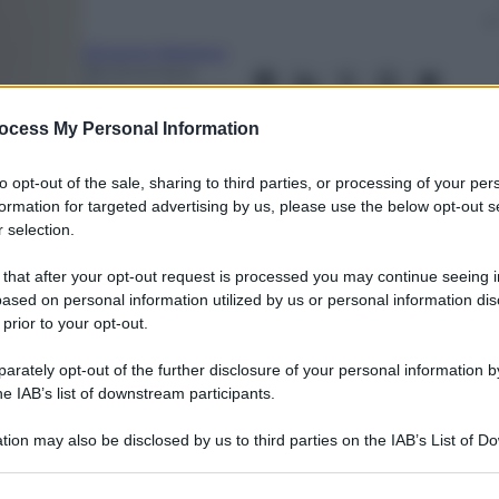
Simone Mesisca
28 Dicembre
2024
– Lettura: 4
minuti
ocess My Personal Information
to opt-out of the sale, sharing to third parties, or processing of your per
formation for targeted advertising by us, please use the below opt-out s
 selection.
 that after your opt-out request is processed you may continue seeing i
ased on personal information utilized by us or personal information dis
 prior to your opt-out.
nti preferite
rately opt-out of the further disclosure of your personal information by
 in Senato la legge di bilancio è stata
he IAB’s list of downstream participants.
principali interventi incentivi alle
tion may also be disclosed by us to third parties on the IAB’s List of 
iscali e maggiori investimenti nella sanità.
 that may further disclose it to other third parties.