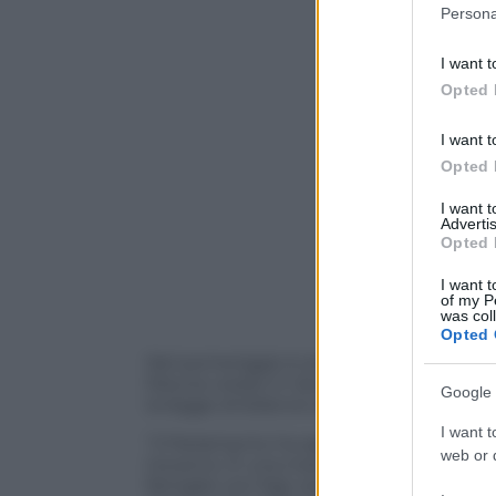
Please note
Persona
information 
deny consent
I want t
in below Go
Opted 
I want t
Opted 
I want 
Advertis
Opted 
I want t
of my P
was col
Opted 
Nel pomeriggio è arrivato il via libera def
fiducia votato in Senato, dove si sono regi
Google 
la legge di bilancio diventa dunque leg
I want t
“Il Parlamento ha approvato la legge di 
web or d
Governo. È una manovra di grande equilib
famiglie con figli, stanzia risorse record 