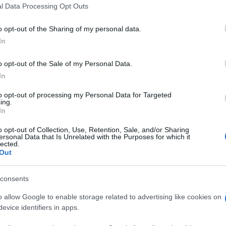
 that this website/app uses one or more Google services and may gath
l Data Processing Opt Outs
including but not limited to your visit or usage behaviour. You may click 
 to Google and its third-party tags to use your data for below specifi
o opt-out of the Sharing of my personal data.
ogle consent section.
In
o opt-out of the Sale of my Personal Data.
In
to opt-out of processing my Personal Data for Targeted
ing.
In
o opt-out of Collection, Use, Retention, Sale, and/or Sharing
ersonal Data that Is Unrelated with the Purposes for which it
lected.
Out
initivo alla
manovra finanziaria
. Con il sì alla
strati 112 voti favorevoli, 67 contrari e 1 astenuto,
consents
ge.
o allow Google to enable storage related to advertising like cookies on
bilancio 2025, la terza dall’insediamento del
evice identifiers in apps.
rio, che sostiene i redditi medio-bassi, aiuta le
per la sanità, riduce la pressione fiscale e dà una