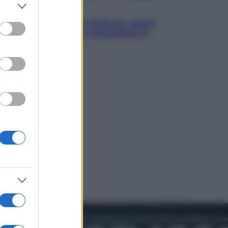
er and store
Televisione
to grant or
Estate da anime: 10 titoli per capire
ed purposes
il fenomeno che ha conquistato la
cultura pop