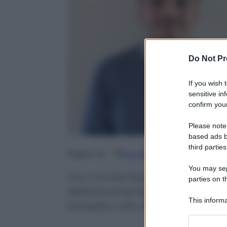
Do Not Pr
If you wish 
sensitive in
confirm your
Please note
based ads b
third parties
Google
Discover
Fo
Seguici su
You may sepa
Con il sì alla fiducia votato oggi
parties on t
definitivamente approvata. Fra i 
This informa
famiglie e alle imprese, sgravi f
Participants