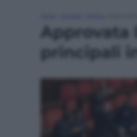
Home
»
Attualità
»
Politica
»
Approvata l
Approvata 
principali i