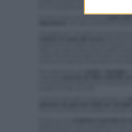
quelle imprese che reinvestono almeno l’
5.0, e che assumano l’1% di lavoratori in 
È stato inoltre aumentata la
soglia dell
dipendenti
, che sale da 30.000 a 35.00
Prorogata per i prossimi tre anni anche 
relativa al costo del lavoro
derivante d
indeterminato effettuate da imprese e pr
130%, nel caso di assunzioni stabili di par
under 30 ammessi agli incentivi occup
vittime di violenza, ex percettori del red
Più soldi anche per
sanità
e
famiglie
. 
nazionale
passerà da 136,5 miliardi nel
emendamento alla manovra dal prossimo 
tassati con flat tax al 5%.
Sul fronte famiglie è stato pensato un
b
adottato da gennaio 2025 per famigli
fine di incentivare la natalità e aiutare n
È stato anche
ampliato il periodo di 
passa ora a tre mesi complessivi entro il 
bonus relativo agli asili nido, per i nati 