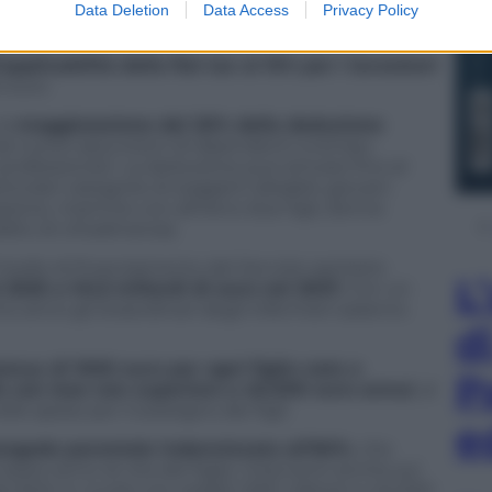
80% degli utili, di cui almeno il 30% in beni 4.0 e
Data Deletion
Data Access
Privacy Policy
più.
’applicabilità della flat tax al 15% per i lavoratori
0 euro
la
maggiorazione del 20% della deduzione
a nuove assunzioni di dipendenti a tempo
ofessionisti. La deduzione può arrivare fino al
ticolari categorie di soggetti (disabili, giovani
azione, mamme con almeno due figli, donne
dito di cittadinanza).
Il livello di finanziamento del Servizio sanitario
L
 2025 a 141,3 miliardi di euro nel 2027.
Con un
anno gli straordinari degli infermieri saranno
d
onus di 1000 euro per ogni figlio nato o
P
e con Isee non superiore a 40.000 euro annui
, al
elle spese per il sostegno dei figli.
e
congedo parentale indennizzato all’80%
, che
sesto anno di vita del figlio. Interventi anche sul
dal 2024 in nuclei con redditi ISEE inferiori a 40.000