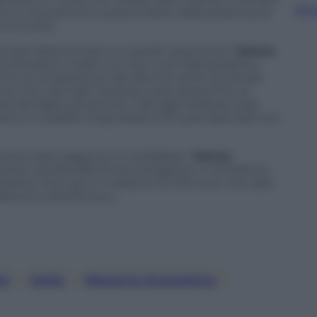
Sfog
uro e riconosciuto a prescindere dalla presenza di
 coinvolta.
a tempo determinato e a quelle autonome il
bonus
 le lavoratrici madri con due o più figli potranno
 fino al compimento del decimo anno di età del
con tre o più figli, l’esonero sarà esteso fino al
 del figlio più piccolo. Tale agevolazione sarà
ne o il reddito imponibile ai fini previdenziali non
a è stato aggiunto il cosiddetto “
bonus
positivi ad alta efficienza energetica. Il contributo
omestico, fino ad un massimo di 100 euro, che sarà
feriore a 25.000 euro.
ni
, 
Italia
, 
Manovra Economica