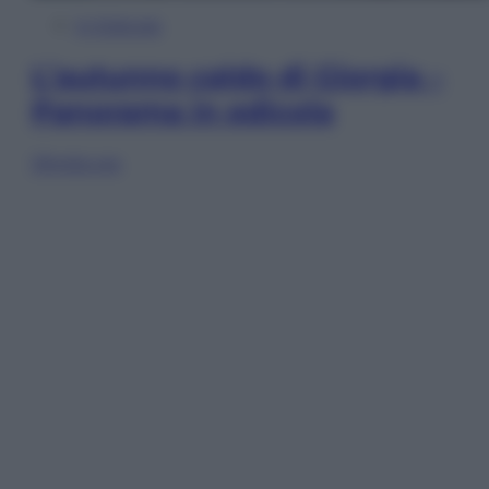
In Edicola
L’autunno caldo di Giorgia –
Panorama in edicola
Sfoglia ora