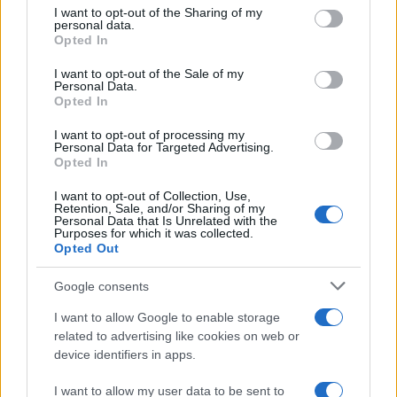
on the IAB’s List of Downstream Participants that may further
I want to opt-out of the Sharing of my
disclose it to other third parties.
personal data.
Opted In
Please note that this website/app uses one or more Google
services and may gather and store information including but
I want to opt-out of the Sale of my
Personal Data.
not limited to your visit or usage behaviour. You may click to
Opted In
grant or deny consent to Google and its third-party tags to
use your data for below specified purposes in below Google
I want to opt-out of processing my
consent section.
Personal Data for Targeted Advertising.
Opted In
I want to opt-out of Collection, Use,
Retention, Sale, and/or Sharing of my
Personal Data that Is Unrelated with the
Purposes for which it was collected.
Opted Out
Google consents
I want to allow Google to enable storage
related to advertising like cookies on web or
device identifiers in apps.
I want to allow my user data to be sent to