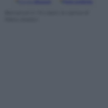
Google
Discover
Fonti preferite
Benvenuti in Tiri Liberi, la rubrica di
Pietro Aradori