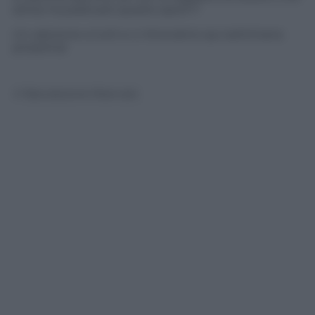
senso ha praticare questo sport?!
Un salutone a tutti e ci ritroviamo qui settimana
prossima!
© Riproduzione Riservata