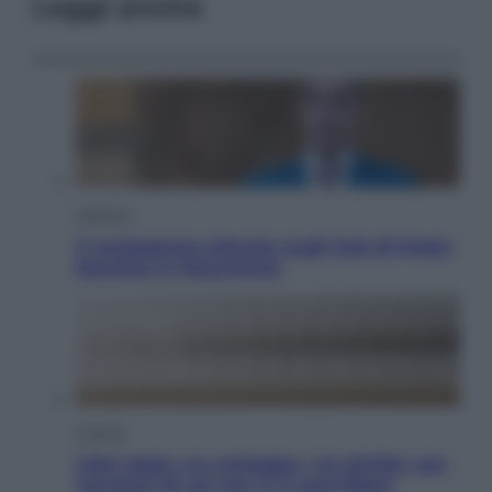
Leggi anche
Opinioni
Il vergognoso silenzio sugli hub di Pedro
Sanchez in Mauritania
Cultura
Libri: dopo «Le schegge», tre thriller con
narratori di cui non ci si può fidare