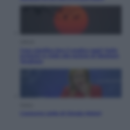
Lifestyle
Cosa significa fare il medico oggi? Dalle
proteste in India alla lezione di Abraham
Verghese
Politica
L’autunno caldo di Giorgia Meloni