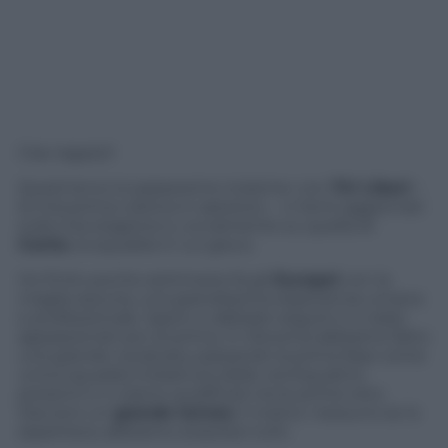
Ciao ragazzi!
Quest’anno lo passeremo insieme: con
Tiri Liberi
–
la mia prima rubrica in assoluto – vi terrò aggiornati
sulla mia stagione e, ovviamente su quella di
Cantù
, la squadra in cui gioco.
Ho finito poche settimane fa gli
Europei
con la
maglia azzurra, una grandissima esperienza umana
e professionale. Spero ci abbiate seguiti e vi siate
appassionati più di prima. In Slovenia abbiamo fatto
una grande cavalcata, passando la prima fase come
unica squadra imbattuta delle ventiquattro
presenti e ci siamo qualificati tra le prime otto.
Davvero un
grande torneo
, il nostro: nessuno se lo
aspettava, abbiamo sorpreso tutti.