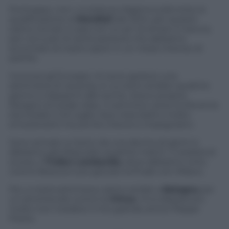
Purtroppo, non c è stata la ciligiena sulla torta, la
qualificazione ai
Mondiali
del 2014, per questo
siamo tornati a casa con un po’ di amaro in bocca;
per noi e per le tante persone che abbiamo
avvicinato al nostro sport in un mese intenso di
partite.
Conclusi gli Europei, mi sono goduto una
settimana di vacanza, in cui sono andato qualche
giorno a rilassarmi alle terme. Avevo proprio
bisogno di totale relax, il cammino verso la Slovenia
era iniziato il 24 luglio: due mesi belli e molto
emozionanti ma anche intensi e impegnativi.
Sono arrivato a Cantù da una decina di giorni e
abbiamo già disputato qualche match. Il weekend
scorso, il
Trofeo Lombardia
, dove abbiamo vinto
contro Brescia e poi giocato la finale con Milano.
Poi, a metà settimana, siamo andati a
Bologna
per
un amichevole contro la
Virtus
: mi è dispiaciuto
molto non rivedere il mio grande amico Peppe
Poeta.