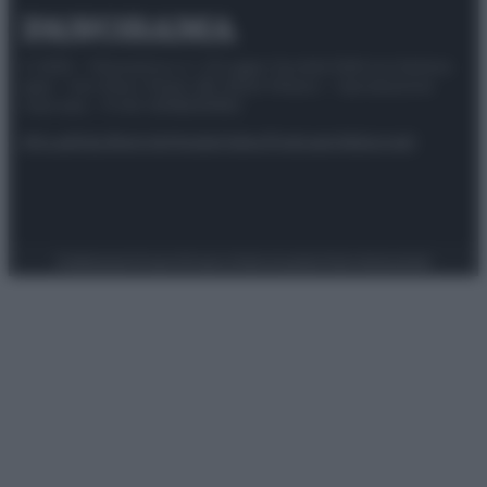
© 2025 – Panorama s.r.l. (Gruppo Società Editrice Italiana
spa) – Via Vittor Pisani 28, 20124 Milano – riproduzione
riservata – P.IVA 10518230965
Attualità
Lifestyle
Moda
Video
Podcast
Abbonati
Preferenze Privacy
Privacy Policy
Cookie Policy
Note legali