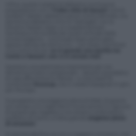
Infine, questo weekend abbiamo concluso la
preparazione con il
Trofeo città di Sassari
. Com’è
andata? Sabato abbiamo perso contro Brindisi, ma
domenica abbiamo vinto la “battaglia” con la
Dinamo Sassari, dopo un supplementare.
Sembrava che la sfida dei quarti di finale della
scorsa stagione – conclusasi dopo sette gare,
spesso decise all ultimo tiro – non fosse mai finita!
Una cosa è sicura:
se si guarda una partita tra
Cantù e Sassari, non ci si annoia mai!
Questa è una settimana importante per noi:
domenica inizia il campionato – davanti al pubblico
di casa affronteremo Pistoia – e mercoledì 16
comincerà l’
Eurocup
, che ci vedrà impegnati in giro
per l’Europa.
Si prospetta una stagione piena di sfide, di guerre
sul campo, e io voglio farmi trovar pronto in ognuna
di queste per regalare a me stesso e al fantastico
pubblico di Cantù un’altra grande
stagione piena
di emozioni
.
Sì, perché alla fine, se non si regalano emozioni, che