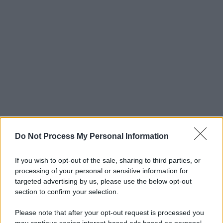
Do Not Process My Personal Information
If you wish to opt-out of the sale, sharing to third parties, or
processing of your personal or sensitive information for
targeted advertising by us, please use the below opt-out
section to confirm your selection.
Please note that after your opt-out request is processed you