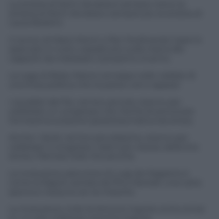
La sinistra di Nichi Vendola è sempre meno la
sinistra di Nichi Vendola e sempre più la sinistra di
Laura Boldrini.
Il centro di Mario Monti e Pier Ferdinando Casini è
spaccato in tutto, soprattutto sulla marca dei
cappotti da indossare il prossimo inverno.
La Lega di Bobo Maroni annaspa nelle nebbie di
una linea politica che ha perso voti e appeal.
I socialisti del Psi, nel loro piccolo, stanno per
celebrare un congresso che rischia di provocare
l’ennesima scissione (post)traumatica da stress.
Anche i Verdi, nel loro piccolissimo, stanno per
celebrare il congresso. Sarà il più rissoso della loro
storia, il famoso Sole che picchia.
La rivoluzione arancione di Luigi de Magistris è
come la Napoli cantata da Pino Daniele: una carta
sporca e nessuno se ne importa.
La rivoluzione civile di Antonio Ingroia conta ormai
su un solo militante: Antonio Ingroia.