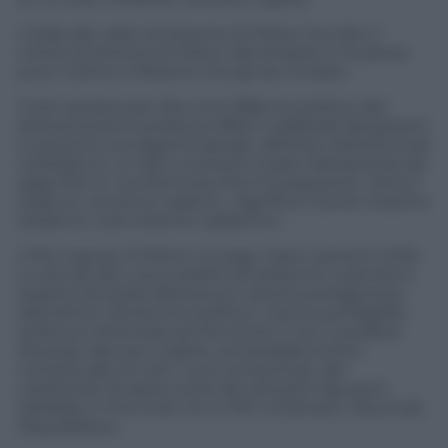
L’Italia dei valori di Antonio Di Pietro ha tolto il
nome di Antonio Di Pietro dal simbolo e ha perso
pure l’ultimo militante che gli era rimasto.
Tutto questo per dire che l’affanno politico del
berlusconismo produce effetti collaterali devastanti
a causa di una ragione banale, definita nella formula
utilizzata in un altro contesto (i patti lateranensi) da
papa Pio XI, una formula che è la seguente: «Simul
stabunt vel simul cadent». Significa «Come insieme
staranno, così insieme cadranno».
Il Pd, Ingroia, Di Pietro, la Lega, Casini, persino Grillo
e tutti gli altri, sono esistiti ed esistono e perché è
esistito ed esiste Berlusconi, attore protagonista
dell’ultimo Ventennio politico. Così la sua fragilità
politica è diventata anche la loro. E se il cavaliere
dovesse davvero cadere, arriverebbe la fine
contestuale di tutti i suoi comprimari, dei
caratteristi di razza come dei semplici figuranti.
Sarebbe il «the end» di un film chiamato «Seconda
Repubblica».