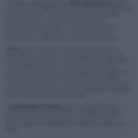
Sorpresa: proprio quando
Silvio Berlusconi
vive il
momento più difficile del suo Ventennio politico, gli
avversari storici – quelli che per una vita intera
hanno costruito le loro fortune personali
sull’antiberlusconismo – se la passano come e
peggio di lui. Leggere per credere (e forse la
faccenda non risulterà poi così sorprendente).
Il
Pd
è unito contro un solo leader (Berlusconi,
appunto) ma scende nei sondaggi, annaspa nei
veleni interni, teorizza rotture e scissioni, dilaniato
com’è dalla faida tra le correnti. Sono almeno
quattro se si parla dei vari candidati alla segreteria
nazionale (Matteo Renzi, Gianni Cuperlo, Pippo
Civati, Gianni Pittella), ma risultano assai di più se si
scruta l’apparato del partito (le componenti ufficiali
sono ventidue, esatto: ventidue).
Il
moVimento 5 Stelle
, seppur unito dall’anti-
politica è spaccato tra grillin-casaleggiani, grillin-
parlamentari e parlamentari e basta, umiliati e
derisi quasi fossro bambini incapaci di praticare le
Aule.