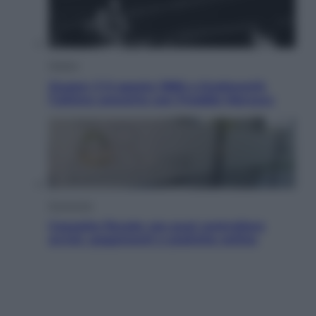
Musica
Queen: il 9 agosto 1986 a Knebworth
l’ultimo concerto con Freddie Mercury
Economia
Cassetto fiscale: ora puoi controllare
avvisi, pagamenti e pratiche online