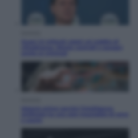
Economia
Quasi 1,5 miliardi rubati col reddito di
cittadinanza. Niente controlli e assegni
anche ai criminali
Economia
Materie prime: perché l’Intelligenza
Artificiale ha una sete insaziabile di rame
e uranio