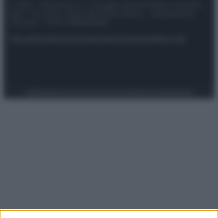
© 2025 – Panorama s.r.l. (Gruppo Società Editrice Italiana
spa) – Via Vittor Pisani 28, 20124 Milano – riproduzione
riservata – P.IVA 10518230965
Attualità
Lifestyle
Moda
Video
Podcast
Abbonati
Preferenze Privacy
Privacy Policy
Cookie Policy
Note legali