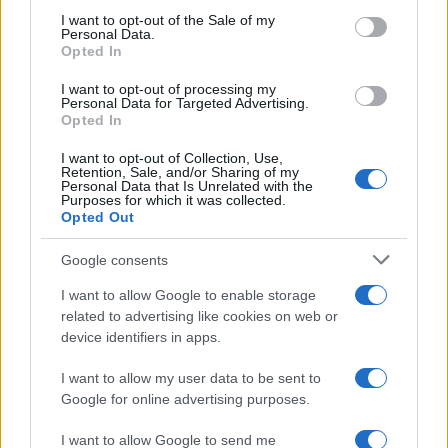
services and may gather and store information including but
I want to opt-out of the Sale of my
Personal Data.
not limited to your visit or usage behaviour. You may click to
Opted In
grant or deny consent to Google and its third-party tags to
use your data for below specified purposes in below Google
I want to opt-out of processing my
consent section.
Personal Data for Targeted Advertising.
Opted In
I want to opt-out of Collection, Use,
Retention, Sale, and/or Sharing of my
Personal Data that Is Unrelated with the
Purposes for which it was collected.
Opted Out
Google consents
I want to allow Google to enable storage
related to advertising like cookies on web or
device identifiers in apps.
I want to allow my user data to be sent to
Google for online advertising purposes.
I want to allow Google to send me