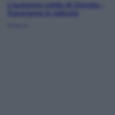
L’autunno caldo di Giorgia –
Panorama in edicola
Sfoglia ora