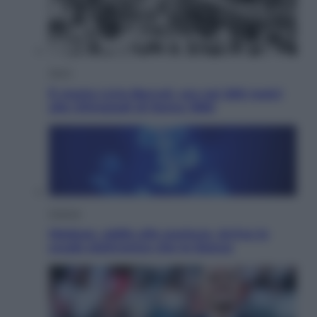
Sport
È morto Livio Berruti, oro nei 200 metri
alle Olimpiadi di Roma 1960
Scienza
Meduse, addio alle punture. Arriva lo
scudo elettronico che le blocca