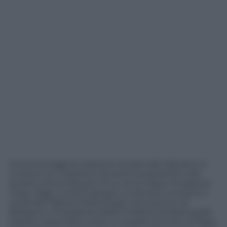
Comincia oggi la missione di pace del Vaticano in
Ucraina con l’obiettivo di porre la parola fine alla
guerra cominciata più di un anno dopo l’invasione
russa. Oggi, lunedì 5 giugno, e domani, lunedì 6, il
cardinale Matteo Maria Zuppi, Arcivescovo di
Bologna e Presidente della Conferenza Episcopale
Italiana, sarà infatti a Kiev in qualità di invito di Papa