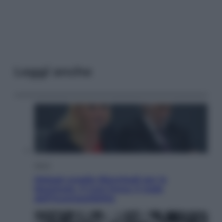
Leggi anche
Sport
Malagò sceglie Bianchedi per la
Nazionale. Il Coni frena: il nodo
dell’incompatibilità