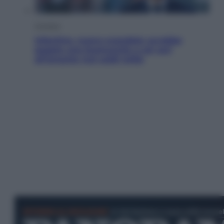
Cronaca
Infantino, nuovo scandalo: avrebbe
pagato una buonuscita a sei zeri
all’amante (coi soldi Uefa)