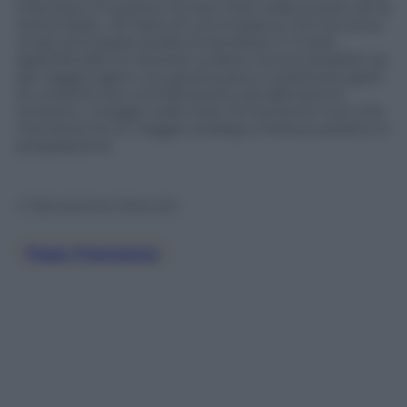
Francesco. È quanto ha reso noto nelle scorse ore la
Santa Sede. «Si tratta di una iniziativa che ha come
scopo principale quello di ascoltare in modo
approfondito le Autorità ucraine circa le possibili vie
per raggiungere una giusta pace e sostenere gesti
di umanità che contribuiscano ad allentare le
tensioni», si legge nella nota. Al momento non si fa
menzione di un viaggio analogo a Mosca, peraltro in
preparazione.
© Riproduzione Riservata
Papa Francesco