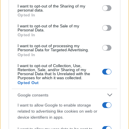
on the IAB’s List of Downstream Participants that may further
I want to opt-out of the Sharing of my
disclose it to other third parties.
personal data.
Opted In
Please note that this website/app uses one or more Google
services and may gather and store information including but
I want to opt-out of the Sale of my
Personal Data.
not limited to your visit or usage behaviour. You may click to
Opted In
grant or deny consent to Google and its third-party tags to
use your data for below specified purposes in below Google
I want to opt-out of processing my
consent section.
Personal Data for Targeted Advertising.
Opted In
I want to opt-out of Collection, Use,
Retention, Sale, and/or Sharing of my
Personal Data that Is Unrelated with the
Purposes for which it was collected.
Opted Out
Google consents
I want to allow Google to enable storage
related to advertising like cookies on web or
device identifiers in apps.