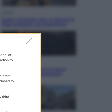
Cinema
Greta e le favole vere, al cinema la
fiaba ecologica con Raoul Bova
sonal or
ection to
Cultura
Maddalena Bumma è la nuova
Presidente dell’Associazione
nterest-
ApritiCielo
closed to
 third