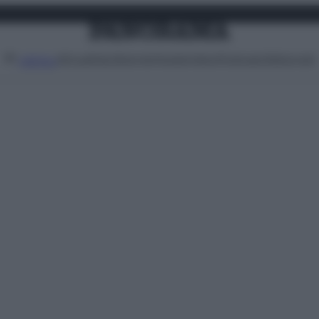
Attualità
Lifestyle
Moda
Video
Podcast
Abbonati
MENU