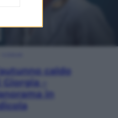
In Edicola
’autunno caldo
i Giorgia –
anorama in
dicola