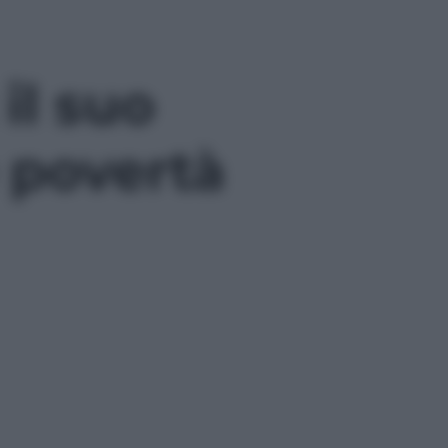
il suo
 povertà