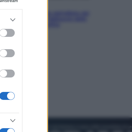
Downstream
Attualità
Papa Leone travolto dall’affetto dei
er and store
giovani ad Assisi: l’abbraccio della
to grant or
folla fuori dalla Basilica
ed purposes