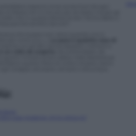
Sfog
si potrebbero esporre come avviso fuori da ogni
o la Messa non si vive più per sé stessi, ma per gli
e bello che in questa diocesi di don Tonino Bello ci
iesa perché sia letto da tutti”.
teneva che la pace non viene quando uno si
elo per conto suo. (…)
La pace è qualche cosa di
insieme con gli altri, senza separarsi, mettersi a
o è un volto da scoprire
, da contemplare, da
 le guerre ‘trovano la loro radice nella dissolvenza
ondividiamo questo Pane di unità e di pace, siamo
e ogni strappo; ad essere, sempre e dovunque,
iù:
ti bene
dice cose moderne, chi lo critica no”