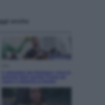
ggi anche
Esteri
Il «Mamdani del Michigan» vince le
primarie dem: perché Trump ora
sogna il colpaccio al Senato