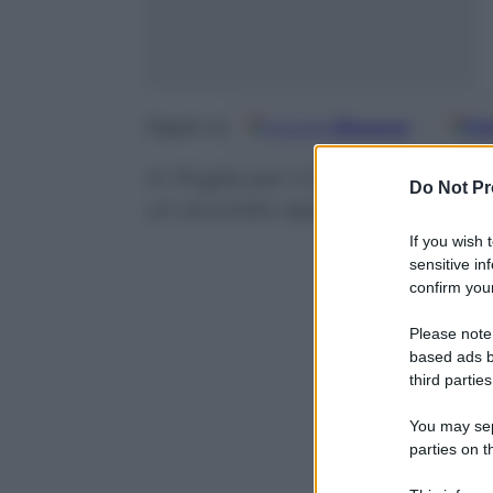
Google
Discover
Fo
Seguici su
In Puglia per il 25° anniversari
Do Not Pr
un accorato appello alla pace. 
If you wish 
sensitive in
confirm your
Please note
based ads b
third parties
You may sepa
parties on t