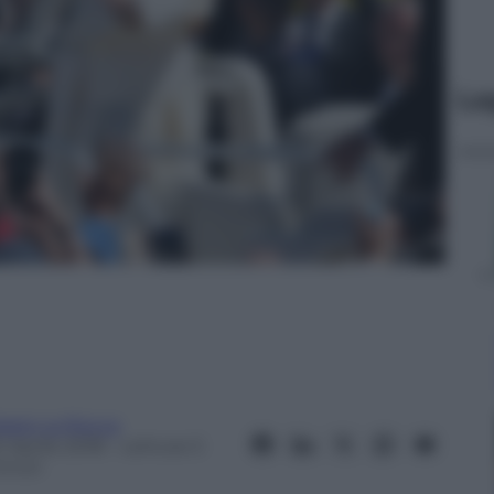
Le
razio La Rocca
 Aprile 2018
– Lettura: 5
inuti