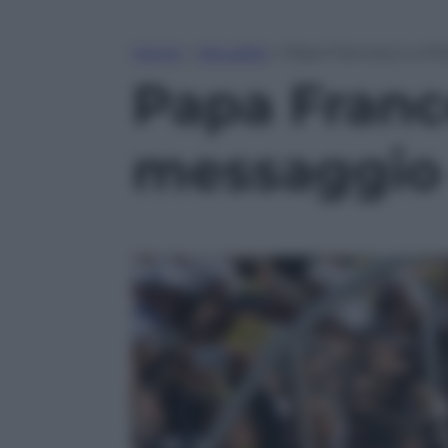
Home
»
Attualità
»
Papa Francesco a Mol
Papa France
messaggio 