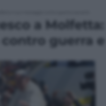
fetta: il suo messaggio contro guerra e povertà
sco a Molfetta: 
contro guerra e