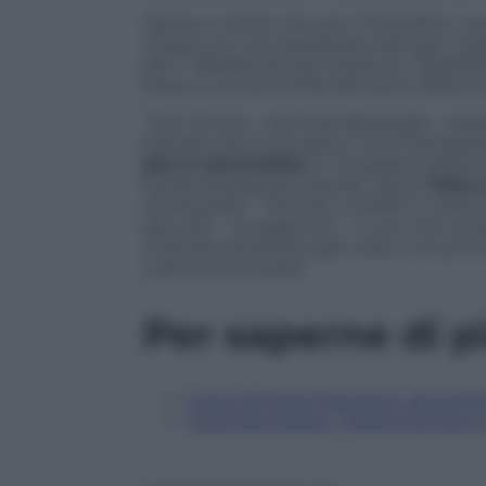
Parole e moniti che, per il Pontefice, “
chiesa con con espressioni del tipo: ‘Dop
altri’”. Ribadendo poi a braccio: “Sarebb
fosse un avviso simile alle porte della ch
“Don Tonino – secondo Bergoglio – sos
prende solo il suo pane e va a mangiars
più: è convivialità
. È ‘mangiare il pane 
tavola tra persone diverse’, dove ‘
l’altr
accarezzare’”. “Perché i conflitti e tutte
dei volti’ – ha aggiunto -. E noi, che c
chiamati ad amare ogni volto, a ricucir
costruttori di pace”.
Per saperne di p
5 anni di Papa Francesco, racconta
Cardinale Kasper: “Papa Francesco 