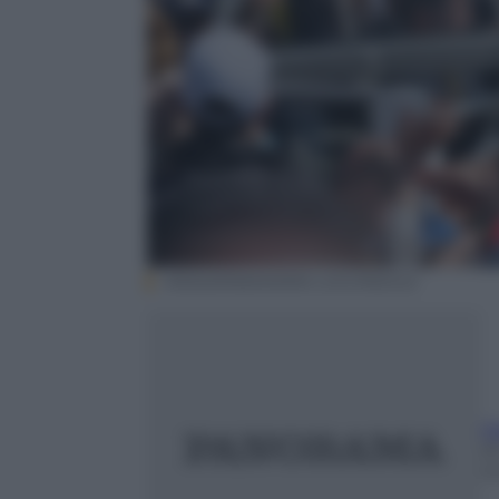
ANSA/ANNAMARIA LOCONSOLE
O
20
m