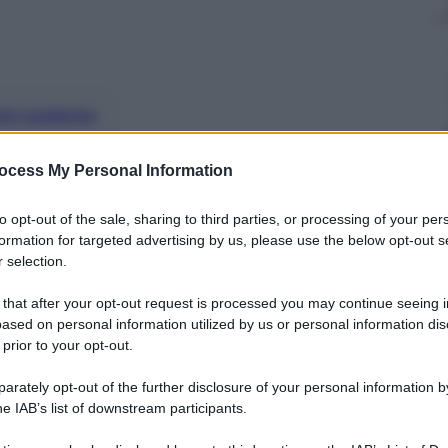
nti preferite
o della morte di don Tonino Bello, rinnova
ocess My Personal Information
Ecco cosa ha detto
to opt-out of the sale, sharing to third parties, or processing of your per
formation for targeted advertising by us, please use the below opt-out s
 selection.
 that after your opt-out request is processed you may continue seeing i
ased on personal information utilized by us or personal information dis
 prior to your opt-out.
rately opt-out of the further disclosure of your personal information by
he IAB’s list of downstream participants.