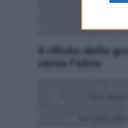
ad una, le nostre fragili vite…”. “Il nome
sua salutare allergia verso i titoli e gli o
che si è spogliato di tutto, il suo coraggi
potere per dare spazio al potere dei seg
convenienza o per ricerca di consensi, 
Lui troviamo la forza di dismettere le vest
per essere ‘Chiesa del grembiule, unico
Il rifiuto della g
verso l’altro
Altrettanto profetiche le parole contro 
pellegrini giunti a Molfetta. “Don Tonino
servo, un Pastore fattosi popolo, che da
gente”. “Sognava una
Chiesa affamata 
aggiunto -, una Chiesa che ‘sa scorgere 
miseria, della sofferenza, della solitudine’
“marchio di fabbrica” del cristiano, c
per tutta la vita – “
deve sempre rifiutar
bando produzione di ordigni di morte”.