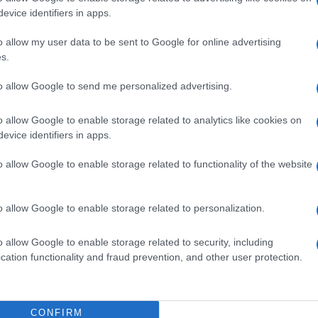
 Tonino, vicino ai
evice identifiers in apps.
o allow my user data to be sent to Google for online advertising
s.
ltamente sociali, come la lotta alla povertà e la
to allow Google to send me personalized advertising.
d Alessano) e la condanna delle guerre e della corsa
ccogliere il papa oltre 20 mila persone, alle quali
hiama a non teorizzare la vicinanza ai poveri, ma a
o allow Google to enable storage related to analytics like cookies on
e per noi, da ricco che era, si è fatto povero. Don
evice identifiers in apps.
oinvolgendosi in prima persona, fino a spossessarsi
 feriva l’indifferenza.
Non temeva la mancanza di
o allow Google to enable storage related to functionality of the website
ezza del lavoro, problema oggi ancora tanto attuale.
 al primo posto sta il lavoratore con la sua
.
Non stava con le mani in mano
: agiva
o allow Google to enable storage related to personalization.
te, nella convinzione che il miglior modo per
guerre è prendersi cura dei bisognosi e promuovere
 povertà, anche la povertà genera guerra”.
o allow Google to enable storage related to security, including
cation functionality and fraud prevention, and other user protection.
a cominciare dalle case, dalle strade, dalle
plasma la comunione… Don Tonino è uomo della sua
il suo sacerdozio. Qui è sbocciata la sua vocazione,
ione di quanto follemente Dio predilige, ad una
CONFIRM