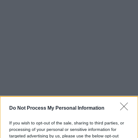
Do Not Process My Personal Information
If you wish to opt-out of the sale, sharing to third parties, or
processing of your personal or sensitive information for
targeted advertising by us, please use the below opt-out