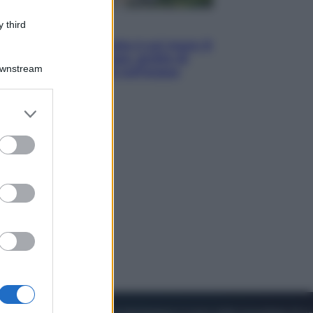
 third
Viaggi
La Thailandia segreta è sul mare: 8
luoghi tra delfini rosa, grotte di
Downstream
smeraldo e villaggi sull’acqua
er and store
to grant or
ed purposes