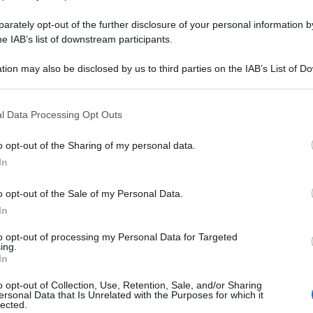
rately opt-out of the further disclosure of your personal information by
he IAB’s list of downstream participants.
abria e la Sicilia alle poltrone- ritratto. O quelle fatte
tion may also be disclosed by us to third parties on the IAB’s List of 
igner ha lasciato un segno, intelligente e
lizzando strumenti del riprodurre in serie per
 that may further disclose it to other third parties.
lla memoria incontra la contemporaneità.
 that this website/app uses one or more Google services and may gath
l Data Processing Opt Outs
including but not limited to your visit or usage behaviour. You may click 
ero, il più fantasioso, il più originale architetto
 to Google and its third-party tags to use your data for below specifi
o opt-out of the Sharing of my personal data.
 prima volta Gaetano Pesce a Los Angeles,
ogle consent section.
Francesca Valente. Saranno stati 15 anni fa. Lui
In
oso. Diventammo subito amici. Lo ritrovai poco
 Davide Rampello. Io ero l’assessore alla cultura, e
o opt-out of the Sale of my Personal Data.
 accompagnata da un catalogo mirabilmente
In
tai al Pac, il Padiglione d’arte contemporanea, a
 affine, architetto artista. Mi colpì subito di Pesce,
to opt-out of processing my Personal Data for Targeted
l principio stesso della sua disciplina che prevede
ing.
eri, degli oggetti disegnati e progettati: è la
In
 una idea, produceva pezzi unici. Mille vasi diversi.
ione, soprattutto estetica.
o opt-out of Collection, Use, Retention, Sale, and/or Sharing
ersonal Data that Is Unrelated with the Purposes for which it
 Firenze, a Milano, a Padova, alla Biennale di
lected.