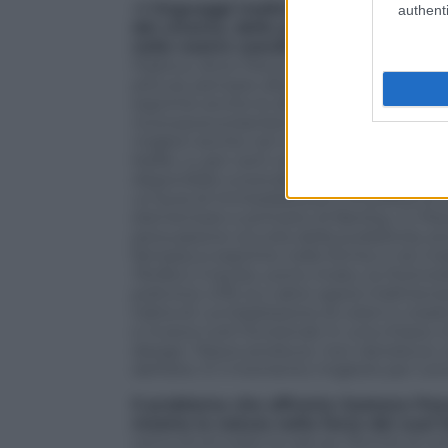
A
i linguaggi tradizionali non poteva 
authenti
del cinema, delle performance. In ques
nelle nostre coordinate gli esempi più 
Padova, dove Pesce si è formato, è inevit
pittura, pensare alla personalità di An
esprime anche le altre arti. Mantegna è a
riconosceva barriere tra i linguaggi. È un
migliori anche nel nostro tempo. Penso a
Kiefer, e, per certi versi, Banksy. Ma la 
disponibile a scendere a linguaggi di 
un’aura di immediatezza e di poesia evo
elementare e primario di Banksy. In Pesce
persuasione occulta della pubblicità; anzi
fantasia si esprime nelle forme e nei m
Perfect
, il tavolo uomo rinato, la
Pulcine
poltrona
UP5_6
, e altre opere tridimens
tratta di «un’esplosione di colori e cre
e invece tutti funzionali, in una chiave c
design. Pesce produce, non riproduce, ta
dell’arte. È il momento migliore per con
Il problema che affronta Gaetano Pesce
mostra la natura nella forza dei suoi
cerca di emulare la natura. Perché al con