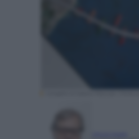
Il progetto di Gaetano Pesce per il Ponte su
Vittorio Sgarbi