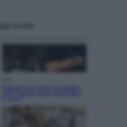
ggi anche
Sport
Pellacani fa la storia: 5 medaglie
d’oro “Adesso voglio raggiungere
le cinesi”