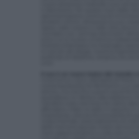
nuove attraverso materiali nuovi ed ess
e distorsione. Per questo, fuori dalla na
sperimentazione continua di innumerevole
prodotti chimici. Attraverso le sue creaz
opera, nelle mostre e nelle città, dove è
contrasto con i principi dominanti dell
entro cui si muove un’anima indisponibi
limitarsi la fantasia e la meraviglia, esp
è il secolo del design, la prima espress
profondo di ribellione, reclama che anche
unici.
Il suo è un nuovo teatro del mondo o
mnemonico-visivo, dell’opera di Pesce, 
contemporaneità, fa riferimento a un p
estinto, ma che fino a pochi secoli fa to
quotidiana; mi riferisco alla tradizione m
metafore sulla memoria che siamo abitu
affondano, infatti, le radici in epoche i
importanza, vista anche la scarsità di su
rinascimentale, essenzialmente di matri
della memoria assurse inoltre ad onori 
mero sapere empirico e utile solo a mem
Uno dei più celebri esempi di questo util