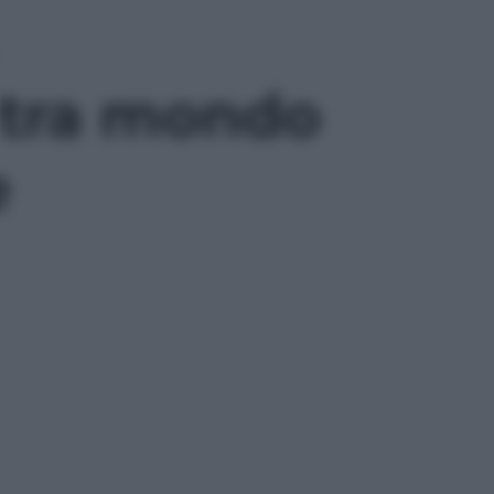
e tra mondo
e