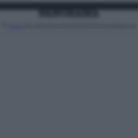
Attualità
Lifestyle
Moda
Video
Podcast
Abbonati
MENU