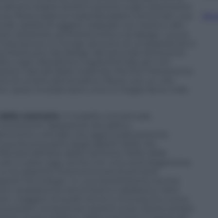
i devono essere duttili e pronte a ogni estensione
tura, Pesce plasma materiali plastici schiumati, una
Sfog
 varietà di oggetti realizzati con resine e altri
ioni artistiche, architettoniche e di design. La sua
 intervenuto, è il lungo racconto di un’esperienza in
’architettura e del design del secondo Novecento
le a ogni disciplina e regola formale per non
ressioni naturali della creatività. Perché il Novecento
ione di un’arte democratica. Pesce, con un urlo
 i pezzi multipli siano unici: è meglio farne mille
 della memoria.
Il modello concettuale,
nonostante l’apparente attualità e
atrimonio culturale che oggi è praticamente
ccava buona parte degli aspetti della vita
illenaria dell’arte della memoria. Molte delle
ati a usare oggi, anche con una certa leggerezza,
n cui la capacità mnemonica era di primaria
pporti tecnologici. In una ristrettissima cerchia
ce neoplatonica ed ermetico-cabalistica, l’arte
ben maggiori di quelli che le si riconoscono come
orizzare conoscenze inerenti ai più diversi ambiti.
izzo, quasi iniziatico, della memoria, è l’opera del