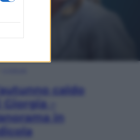
In Edicola
’autunno caldo
i Giorgia –
anorama in
dicola