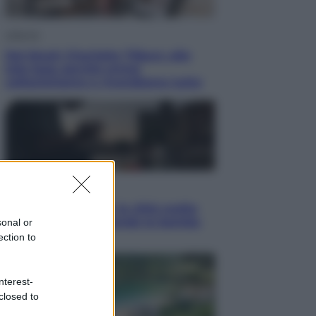
Lifestyle
Dal blush Charlotte Tilbury alle
tote bag: perché ormai
collezioniamo e rivendiamo tutto
Esteri
Perché Hiroshima: la città scelta
per mostrare al mondo la bomba
sonal or
atomica
ection to
nterest-
closed to