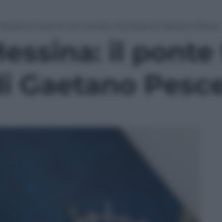
 Messina: il ponte tra mondo e fantasia di Gaetano Pesce
Messina: il pont
di Gaetano Pesc