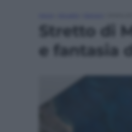
Home
»
Attualità
»
Opinioni
»
Stretto di
Stretto di 
e fantasia 