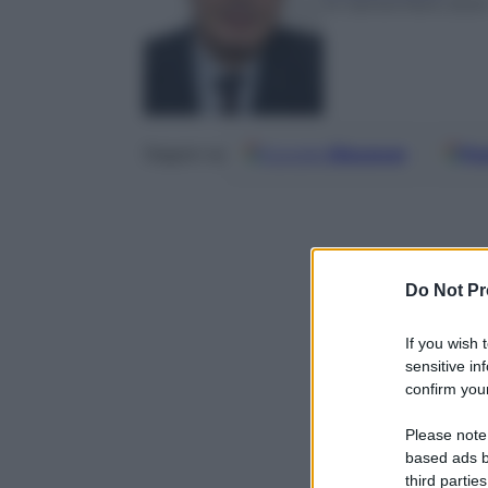
14 Settembre 202
Google
Discover
Fo
Seguici su
Do Not Pr
If you wish 
sensitive in
confirm your
Please note
based ads b
third parties