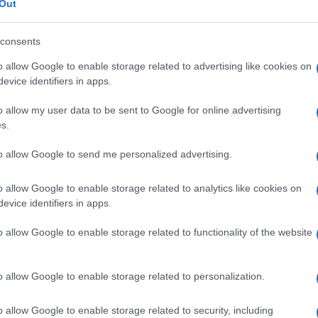
Palazzo Ducale di Mantova. Sempre con mio
Out
antasia. Intelligenza pura.
Era rassicurante
itica italiana, con osservazioni originali come quelle
consents
reatività e di invenzione fuori dalle prevedibili
pi, un percorso di fantasie e di miraggi, con soste,
o allow Google to enable storage related to advertising like cookies on
condo l’idea dell’arabesco suggerita da Ennio
evice identifiers in apps.
ta. Un ponte della memoria, del mito della storia,
ltrove ve ne sono. Un ponte come meraviglia del
o allow my user data to be sent to Google for online advertising
prendente, imprevedibile, un ponte fra civiltà,
ndi lontani.
s.
vedeva e ce lo faceva vedere.
I suoi progetti
to allow Google to send me personalized advertising.
’era tutta la tradizione italiana, da Paolo Uccello
 Antonello da Messina al novecento di Alberto
o allow Google to enable storage related to analytics like cookies on
 classico e paradossale insieme. Qual è il rapporto
evice identifiers in apps.
ne artistica italiana, che egli conosce e reinterpreta
che? L’apparenza della sua dissonanza dai linguaggi
materiali. In realtà Pesce ha sempre considerato il
o allow Google to enable storage related to functionality of the website
uaggi proprie delle arti, nelle distinte discipline
, design). La sua ricerca è una sorta di agglomerato
e sono scelte secondo il contenuto o l’argomento
o allow Google to enable storage related to personalization.
ce si è espresso, con deliberata incoerenza, usando
o allow Google to enable storage related to security, including